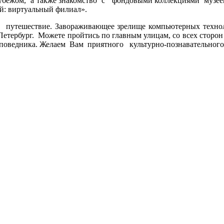
рубежом, а также знакомство с фондовыми коллекциями музее
ей: виртуальный филиал».
 путешествие. Завораживающее зрелище компьютерных техно
Петербург. Можете пройтись по главным улицам, со всех сторон
заповедника. Желаем Вам приятного культурно-познавательног