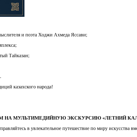
мыслителя и поэта Ходжи Ахмеда Яссави;
мплекса;
тый Тайказан;
.
диций казахского народа!
М НА МУЛЬТИМЕДИЙНУЮ ЭКСКУРСИЮ «ЛЕТНИЙ КАЛ
тправляйтесь в увлекательное путешествие по миру искусства в