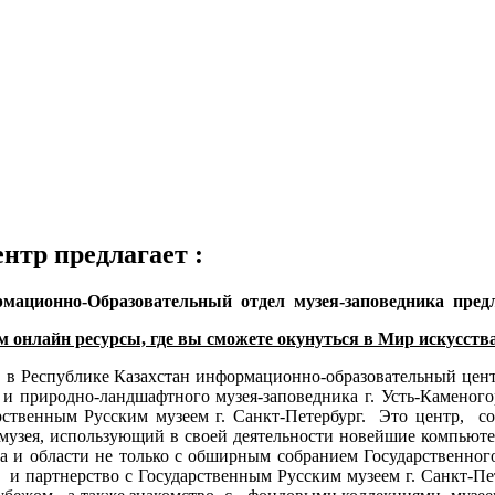
тр предлагает :
мационно-Образовательный отдел музея-заповедника предл
 онлайн ресурсы, где вы сможете окунуться в Мир искусства
в Республике Казахстан информационно-образовательный цент
о и природно-ландшафтного музея-заповедника г. Усть-Камено
ственным Русским музеем г. Санкт-Петербург. Это центр, со
музея, использующий в своей деятельности новейшие компьют
да и области не только с обширным собранием Государственно
и партнерство с Государственным Русским музеем г. Санкт-П