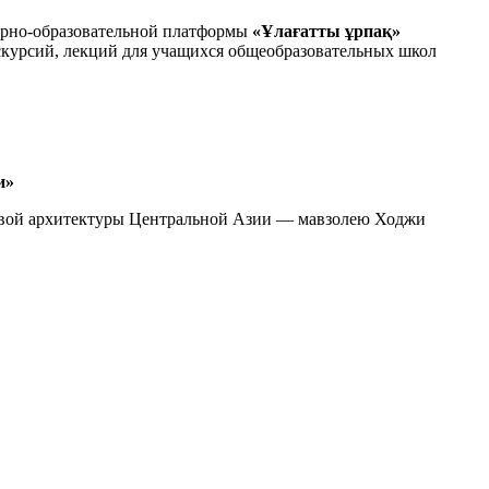
урно-образовательной платформы
«
Ұлағатты ұрпақ
»
скурсий, лекций для учащихся общеобразовательных школ
и»
ковой архитектуры Центральной Азии — мавзолею Ходжи