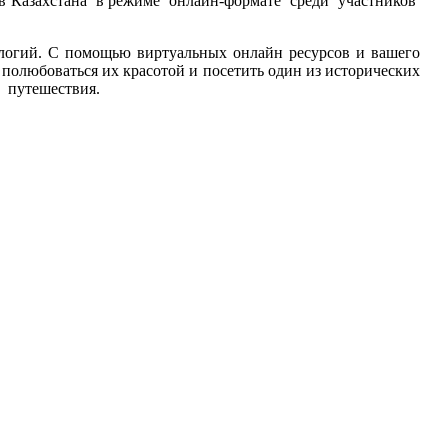
в Казахстана в режиме онлайн-формате среди участников
логий. С помощью виртуальных онлайн ресурсов и вашего
 полюбоваться их красотой и посетить один из исторических
о путешествия.