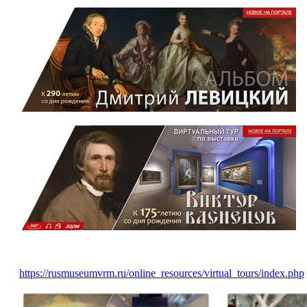
https://rusmuseumvrm.ru/online_resources/virtual_tours/index.php