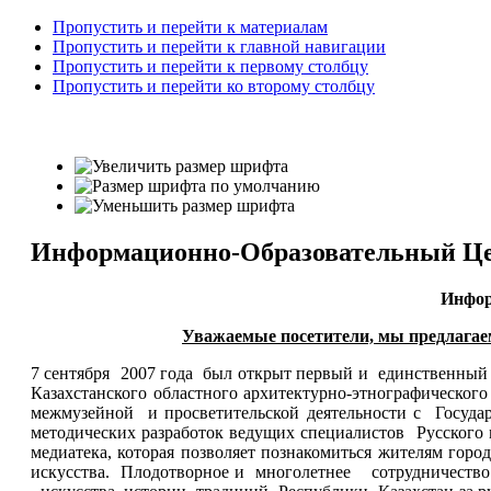
Пропустить и перейти к материалам
Пропустить и перейти к главной навигации
Пропустить и перейти к первому столбцу
Пропустить и перейти ко второму столбцу
Информационно-Образовательный Цен
Инфор
Уважаемые посетители, мы предлагаем
7 сентября 2007 года был открыт первый и единственный 
Казахстанского областного архитектурно-этнографическог
межмузейной и просветительской деятельности с Государ
методических разработок ведущих специалистов Русского 
медиатека, которая позволяет познакомиться жителям горо
искусства. Плодотворное и многолетнее сотрудничество 