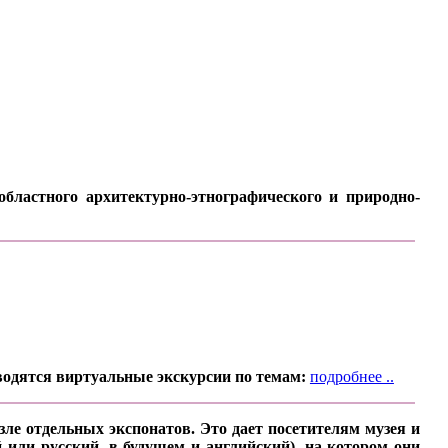
бластного архитектурно-этнографического и природно-
водятся виртуальные экскурсии по темам:
подробнее ..
ле отдельных экспонатов. Это дает посетителям музея и
 или русский, в будущем и английский), на котором они