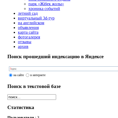
парк «Жібек жолы»
хроника событий
летний сад
виртуальный 3d-тур
на английском
объявления
карта сайта
фотогалерея
отзывы
архив
Поиск прошедший индексацию в Яндексе
на сайте
в интернете
Поиск в текстовой базе
Статистика
Пользователи
: 3