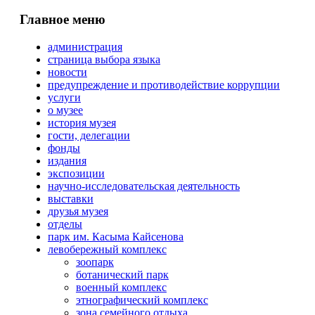
Главное меню
администрация
страница выбора языка
новости
предупреждение и противодействие коррупции
услуги
о музее
история музея
гости, делегации
фонды
издания
экспозиции
научно-исследовательская деятельность
выставки
друзья музея
отделы
парк им. Касыма Кайсенова
левобережный комплекс
зоопарк
ботанический парк
военный комплекс
этнографический комплекс
зона семейного отдыха