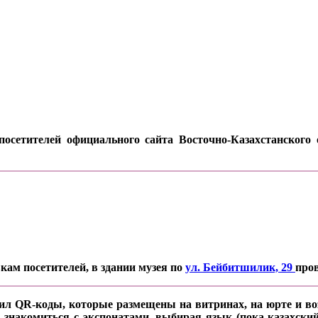
осетителей официального сайта Восточно-Казахстанского о
кам посетителей, в здании музея по
ул. Бейбитшилик, 29
про
ил QR-коды, которые размещены на витринах, на юрте и воз
 знакомиться с экспонатами, выбирая язык (пока казахский