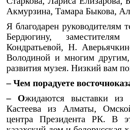
Старкова, Лариса Елизарова, 
Акмурзина, Тамара Быкова, А
Я благодарен руководителям т
Бердюгину, заместителям
Кондратьевой, Н. Аверьячкин
Володиной и многим другим,
развития музея. Низкий вам по
– Чем порадуете восточноказ
– О
жидаются выставки из 
Кастеева из Алматы,
Омско
центра Президента РК. В э
казахский дом и белорусская х