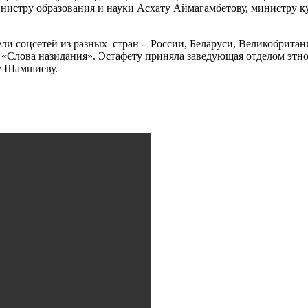
инистру образования и науки Асхату Аймагамбетову, министру 
ели соцсетей из разных стран - России, Беларуси, Великобрита
го «Слова назидания». Эстафету приняла заведующая отделом эт
у Шамшиеву.