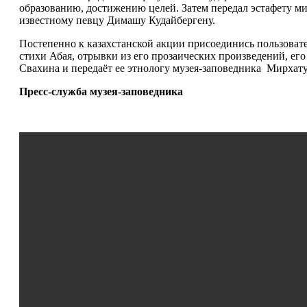
образованию, достижению целей. Затем передал эстафету м
известному певцу Димашу Кудайбергену.
Постепенно к казахстанской акции присоединись пользоват
стихи Абая, отрывки из его прозаических произведений, е
Свахина и передаёт ее этнологу музея-заповедника Мирхат
Пресс-служба музея-заповедника