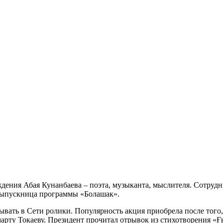
ождения Абая Кунанбаева – поэта, музыканта, мыслителя. Сотру
 выпускница программы «Болашак».
вать в Сети ролики. Популярность акция приобрела после того
марту Токаеву. Президент прочитал отрывок из стихотворения «