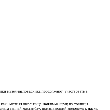
дники музея-зааповедника продолжают участвовать в
, как 9-летняя школьница Ләйлім-Шырақ из столицы
Ғылым таппай мақтанба», призывающий молодежь к науке,