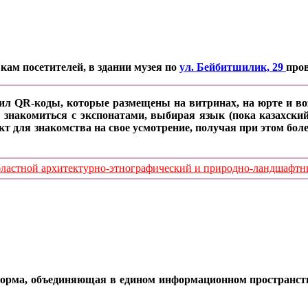
кам посетителей, в здании музея по
ул. Бейбитшилик, 29
про
ил QR-коды, которые размещены на витринах, на юрте и воз
 знакомиться с экспонатами, выбирая язык (пока казахский
кт для знакомства на свое усмотрение, получая при этом б
стной архитектурно-этнографический и природно-ландшафтный
орма, объединяющая в едином информационном пространстве 