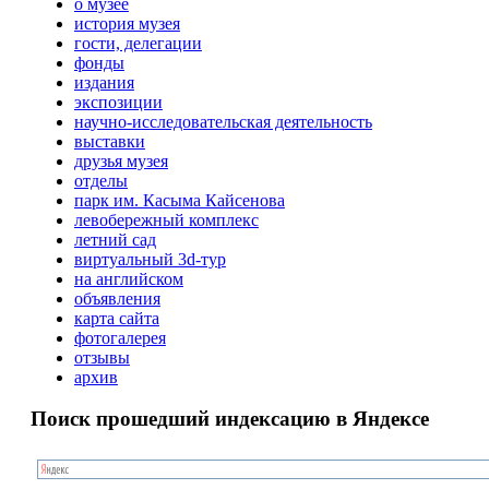
о музее
история музея
гости, делегации
фонды
издания
экспозиции
научно-исследовательская деятельность
выставки
друзья музея
отделы
парк им. Касыма Кайсенова
левобережный комплекс
летний сад
виртуальный 3d-тур
на английском
объявления
карта сайта
фотогалерея
отзывы
архив
Поиск прошедший индексацию в Яндексе