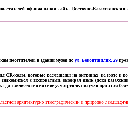
осетителей официального сайта Восточно-Казахстанского о
кам посетителей, в здании музея по
ул. Бейбитшилик, 29
про
ил QR-коды, которые размещены на витринах, на юрте и воз
 знакомиться с экспонатами, выбирая язык (пока казахский
кт для знакомства на свое усмотрение, получая при этом б
стной архитектурно-этнографический и природно-ландшафтный