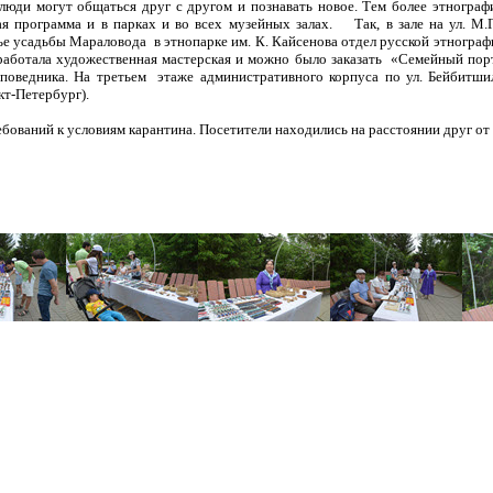
 люди могут общаться друг с другом и познавать новое. Тем более этнограф
программа и в парках и во всех музейных залах. Так, в зале на ул. М.Го
е усадьбы Мараловода в этнопарке им. К. Кайсенова отдел русской этнограф
работала художественная мастерская и можно было заказать «Семейный порт
аповедника. На третьем этаже административного корпуса по ул. Бейбитши
кт-Петербург).
ований к условиям карантина. Посетители находились на расстоянии друг от 