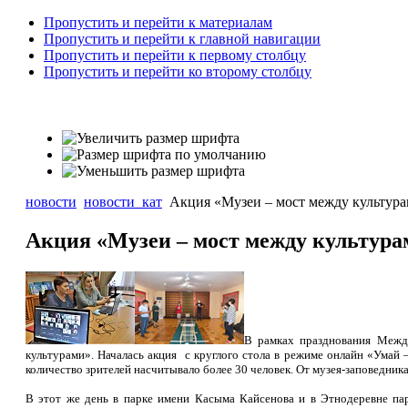
Пропустить и перейти к материалам
Пропустить и перейти к главной навигации
Пропустить и перейти к первому столбцу
Пропустить и перейти ко второму столбцу
новости
новости_кат
Акция «Музеи – мост между культур
Акция «Музеи – мост между культура
В рамках празднования Между
культурами». Началась акция с круглого стола в режиме онлайн «Умай 
количество зрителей насчитывало более 30 человек. От музея-заповедник
В этот же день в парке имени Касыма Кайсенова и в Этнодеревне пар