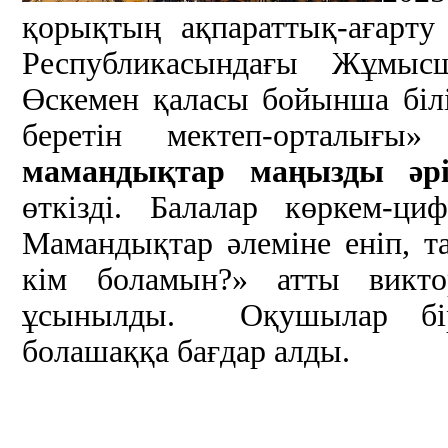
қорықтың ақпараттық-ағарту 
Республикасындағы Жұмы
Өскемен қаласы бойынша біл
беретін мектеп-орталы
мамандықтар маңызды әрі
өткізді. Балалар көркем-ц
Мамандықтар әлеміне еніп, т
кім боламын?» атты викто
ұсынылды. Оқушылар бір
болашаққа бағдар алды.