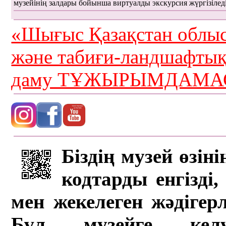
музейінің залдары бойынша виртуалды экскурсия жүргізілед
«Шығыс Қазақстан облыс
және табиғи-ландшафты
даму ТҰЖЫРЫМДАМАС
Біздің музей өзін
кодтарды енгізді,
мен жекелеген жәдігер
Бұл музейге кел