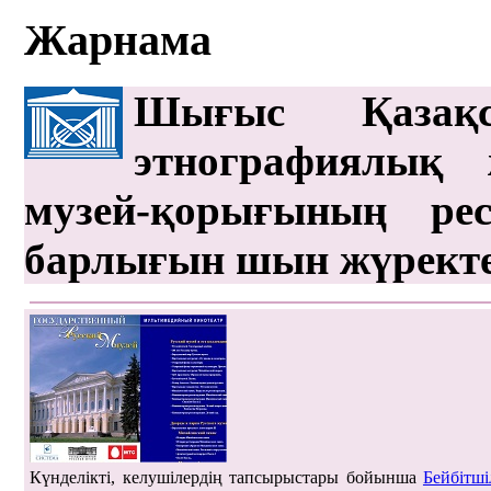
Жарнама
Шығыс Қазақс
этнографиялық 
музей-қорығының рес
барлығын шын жүрект
Күнделікті, келушілердің тапсырыстары бойынша
Бейбітші