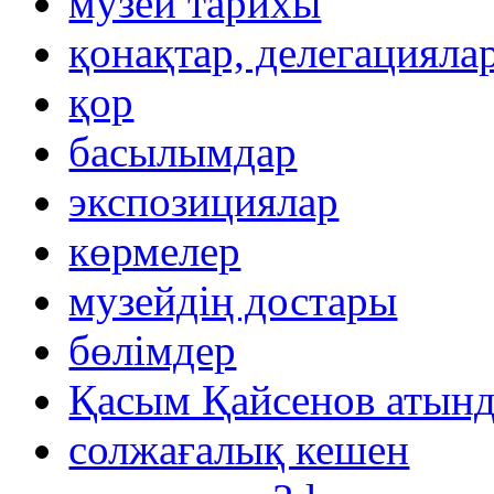
музей тарихы
қонақтар, делегацияла
қор
басылымдар
экспозициялар
көрмелер
музейдің достары
бөлімдер
Қасым Қайсенов атынд
солжағалық кешен