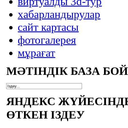
виртуалды 3d-тур
xабарландырулар
сайт картасы
фотогалерея
мұрағат
МӘТІНДІК БАЗА БО
ЯНДЕКС ЖҮЙЕСІНД
ӨТКЕН ІЗДЕУ