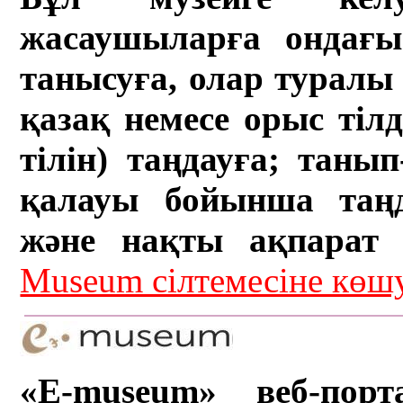
жасаушыларға ондағы 
танысуға, олар туралы 
қазақ немесе орыс тіл
тілін) таңдауға; танып-
қалауы бойынша таң
және нақты ақпарат а
Museum сілтемесіне кө
«E-museum» веб-порт