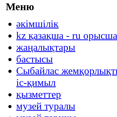
Меню
әкімшілік
kz қазақша - ru орысш
жаңалықтары
бастысы
Сыбайлас жемқорлықты
іс-қимыл
қызметтер
музей туралы