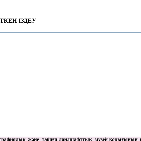
ТКЕН ІЗДЕУ
графиялық және табиғи-ландшафттық музей-қорығының 