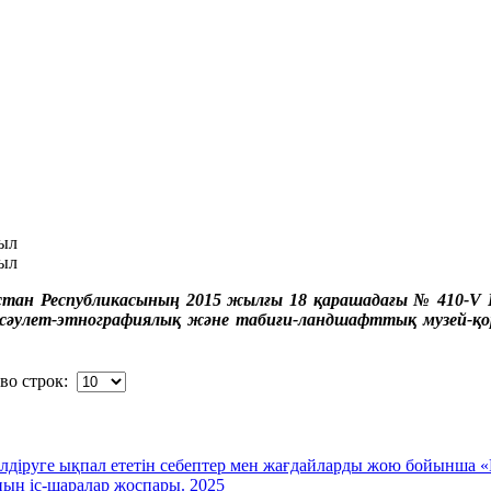
мыл
мыл
тан Республикасының 2015 жылғы 18 қарашадағы № 410-V ҚР
сәулет-этнографиялық және табиғи-ландшафттық музей-қор
во строк:
діруге ықпал ететін себептер мен жағдайларды жою бойынша 
ң іс-шаралар жоспары. 2025