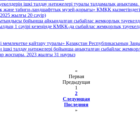
екелдерін ішкі талдау нәтижелері туралы талдамалық анықтама. 
 және табиғи-ландшафттық музей-қорығы» КМҚК қызметіндегі с
2025 жылғы 20 сәуір)
орытындысы бойынша айқындалған сыбайлас жемқорлық тәуекелд
лдың 1 сәуірі кезеңінде КМҚК-да сыбайлас жемқорлық тәуекелд
і мемлекетке қайтару туралы» Қазақстан Республикасының Заңы
 ішкі талдау нәтижелері бойынша анықталған сыбайлас жемқор
ар жоспары. 2023 жылғы 31 наурыз
«
Первая
Предыдущая
1
2
Следующая
Последняя
»