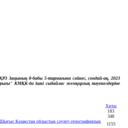
З Заңының 8-бабы 5-тармағына сәйкес, сондай-ақ, 2023
ығы" КМҚК-да ішкі сыбайлас жемқорлық тәуекелдеріне
Хиты
183
348
«Шығыс Қазақстан облыстық сәулет-этнографиялық
1155