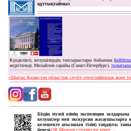
құттықтаймыз
Күнделікті, келушілердің тапсырыстары бойынша
Бейбітш
жүргізіледі. Михайлов сарайы (Санкт-Петербург).
толығыра
«Шығыс Қазақстан облыстық сәулет-этнографиялық жән
Біздің музей өзінің экспозиция залдарын
келушілер мен экскурсия жасаушыларға онд
келешекте ағылшын тілін) таңдауға; таны
береді.
QR Museum сілтемесіне көшу …