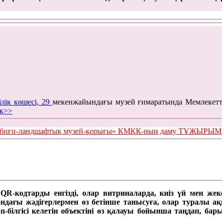
ілік көшесі, 29
мекенжайындағы музей ғимаратында Мемлекетт
қ>>
е табиғи-ландшафтық музей-қорығы» КМҚК-ның даму ТҰЖЫР
а QR-кодтарды енгізді, олар витриналарда, киіз үй мен же
ағы жәдігерлермен өз бетінше танысуға, олар туралы ақпар
п-білгісі келетін объектіні өз қалауы бойынша таңдап, б