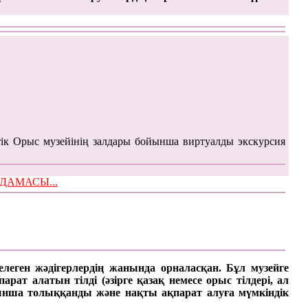
ік Орыс музейінің залдары бойынша виртуалды экскурсия
ЫМДАМАСЫ...
келеген жәдігерлердің жанында орналасқан. Бұл музейге
ат алатын тілді (әзірге қазақ немесе орыс тілдері, ал
арынша толыққанды және нақты ақпарат алуға мүмкіндік