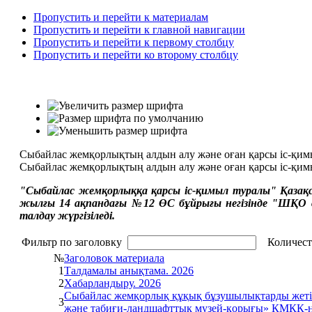
Пропустить и перейти к материалам
Пропустить и перейти к главной навигации
Пропустить и перейти к первому столбцу
Пропустить и перейти ко второму столбцу
Сыбайлас жемқорлықтың алдын алу және оған қарсы іс-қи
Сыбайлас жемқорлықтың алдын алу және оған қарсы іс-қи
"Сыбайлас жемқорлыққа қарсы іс-қимыл туралы" Қазақс
жылғы 14 ақпандағы №12 ӨС бұйрығы негізінде "ШҚО 
талдау жүргізіледі.
Фильтр по заголовку
Количест
№
Заголовок материала
1
Талдамалы анықтама. 2026
2
Хабарландыру. 2026
Сыбайлас жемқорлық құқық бұзушылықтарды жетіл
3
және табиғи-ландшафттық музей-қорығы» КМҚК-ны