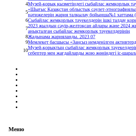
4
Музей-қорық қызметіндегі сыбайлас жемқорлық тәу
«Шығыс Қазақстан облыстық сәулет-этнографиялық
5
нәтижелерін жария талқылау бойынша№1 хаттама (
6
Сыбайлас жемқорлық тәуекелдерін ішкі талдау қ
2023 жылдың сәуір-желтоқсан айлары және 2024 жы
7
анықталған сыбайлас жемқорлық тәуекелдерінің
8
Жадынама жарияланды. 2023 07
9
Мемлекет басшысы «Заңсыз иемденілген активтерд
Музей-қорықтың сыбайлас жемқорлық тәуекелдерін
10
себептер мен жағдайларды жою жөніндегі іс-шарал
Меню