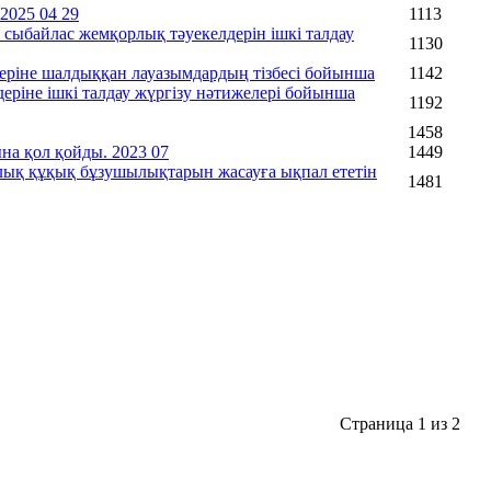
2025 04 29
1113
ыбайлас жемқорлық тәуекелдерін ішкі талдау
1130
еріне шалдыққан лауазымдардың тізбесі бойынша
1142
еріне ішкі талдау жүргізу нәтижелері бойынша
1192
1458
на қол қойды. 2023 07
1449
лық құқық бұзушылықтарын жасауға ықпал ететін
1481
Страница 1 из 2