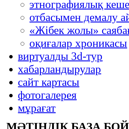
этнографиялық кеш
отбасымен демалу а
«Жібек жолы» саяба
оқиғалар хроникасы
виртуалды 3d-тур
xабарландырулар
сайт картасы
фотогалерея
мұрағат
МӘТІНДІК БАЗА БО