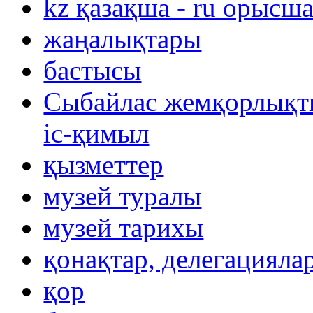
kz қазақша - ru орысш
жаңалықтары
бастысы
Сыбайлас жемқорлықты
іс-қимыл
қызметтер
музей туралы
музей тарихы
қонақтар, делегацияла
қор