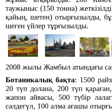
таужыныс (150 тонна) жеткізілд
қайың, шетен) отырғызылды, бұз
шеген үйлер тұрғызылды.
2008 жылы Жамбыл атындағы са
Ботаникалық бақта
: 1500 рай
20 түп долана, 200 түп қараған
жапон айвасы, 500 түбір лала
сәлдегүл, 100 алма ағашы отырғ