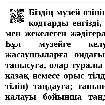
Біздің музей өзін
кодтарды енгізді,
мен жекелеген жәдігер
Бұл музейге кел
жасаушыларға ондағы 
танысуға, олар туралы 
қазақ немесе орыс тіл
тілін) таңдауға; танып-
қалауы бойынша таң