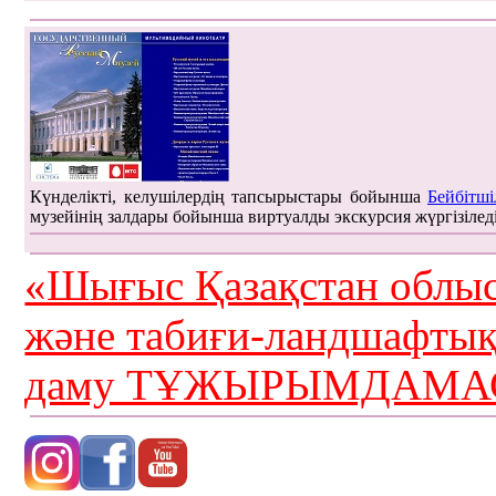
Күнделікті, келушілердің тапсырыстары бойынша
Бейбітші
музейінің залдары бойынша виртуалды экскурсия жүргізілед
«Шығыс Қазақстан облыс
және табиғи-ландшафты
даму ТҰЖЫРЫМДАМАС