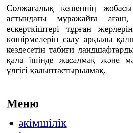
Солжағалық кешеннің жобасы
астындағы мұражайға ағаш,
ескерткіштері тұрған жерлері
көшірмелерін салу арқылы қалпы
кездесетін табиғи ландшафтарды
қала ішінде жасалмақ және м
үлгісі қалыптастырылмақ.
Меню
әкімшілік