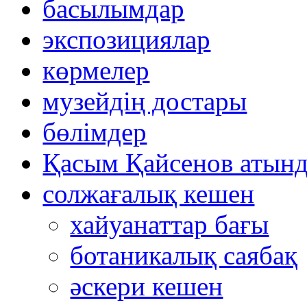
басылымдар
экспозициялар
көрмелер
музейдің достары
бөлімдер
Қасым Қайсенов атынд
солжағалық кешен
хайуанаттар бағы
ботаникалық саябақ
әскери кешен