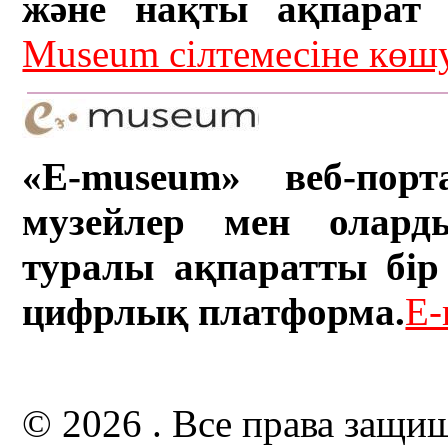
және нақты ақпарат а
Museum сілтемесіне кө
«E-museum» веб-порт
музейлер мен олард
туралы ақпаратты бір 
цифрлық платформа.
E-
© 2026 . Все права защи