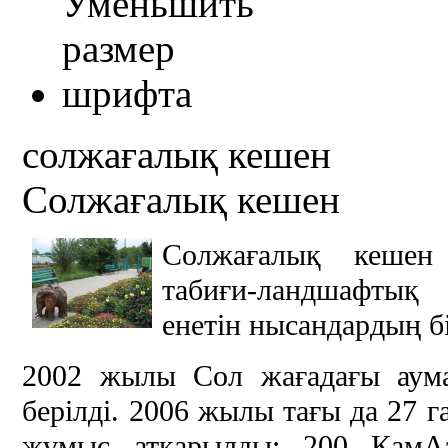
солжағалық кешен
Солжағалық кешен
Солжағалық кешен 
табиғи-ландшафтық
енетін нысандардың б
2002 жылы Сол жағадағы аума
берілді. 2006 жылы тағы да 27 
жұмыс атқарылды: 200 КамА