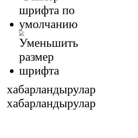
xабарландырулар
xабарландырулар