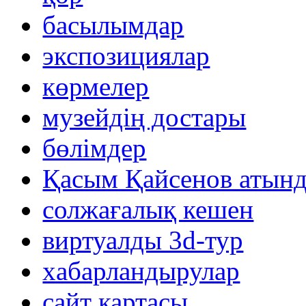
басылымдар
экспозициялар
көрмелер
музейдің достары
бөлімдер
Қасым Қайсенов атынд
солжағалық кешен
виртуалды 3d-тур
xабарландырулар
сайт картасы