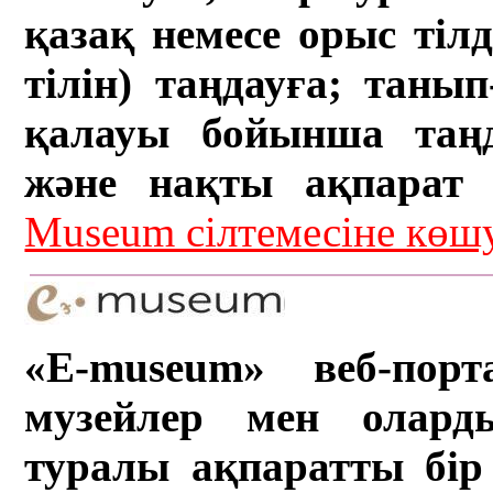
қазақ немесе орыс тіл
тілін) таңдауға; танып-
қалауы бойынша таң
және нақты ақпарат а
Museum сілтемесіне кө
«E-museum» веб-порт
музейлер мен олард
туралы ақпаратты бір 