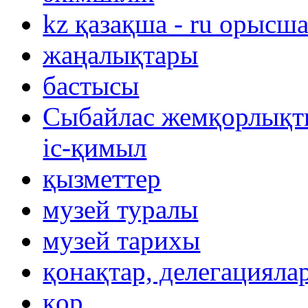
kz қазақша - ru орысш
жаңалықтары
бастысы
Сыбайлас жемқорлықты
іс-қимыл
қызметтер
музей туралы
музей тарихы
қонақтар, делегацияла
қор