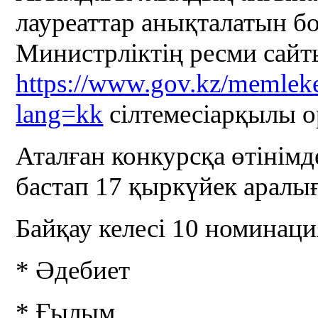
лауреаттар анықталатын 
Министрліктің ресми сай
https://www.gov.kz/memleke
lang=kk
сілтемесіарқылы о
Аталған конкурсқа өтіні
бастап 17 қыркүйек аралығ
Байқау келесі 10 номинаци
* Әдебиет
* Ғылым