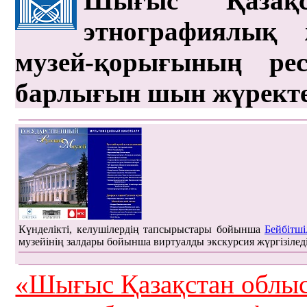
Шығыс Қазақс
этнографиялық 
музей-қорығының рес
барлығын шын жүрект
Күнделікті, келушілердің тапсырыстары бойынша
Бейбітші
музейінің залдары бойынша виртуалды экскурсия жүргізілед
«Шығыс Қазақстан облыс