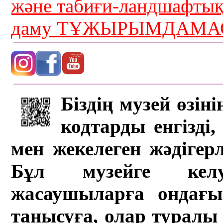
және табиғи-ландшафты
даму ТҰЖЫРЫМДАМАС
Біздің музей өзін
кодтарды енгізді,
мен жекелеген жәдігер
Бұл музейге кел
жасаушыларға ондағы 
танысуға, олар туралы 