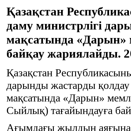
Қазақстан Республик
даму министрлігі дар
мақсатында «Дарын» 
байқау жариялайды. 2
Қазақстан Республикасыны
дарынды жастарды қолдау 
мақсатында «Дарын» мемле
Сыйлық) тағайындауға бай
Ағымдағы жылдың аяғына 