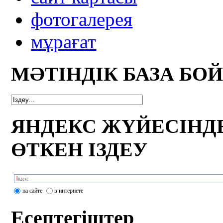
фотогалерея
мұрағат
МӘТІНДІК БАЗА БО
ЯНДЕКС ЖҮЙЕСІНД
ӨТКЕН ІЗДЕУ
на сайте
в интернете
Есептегіштер