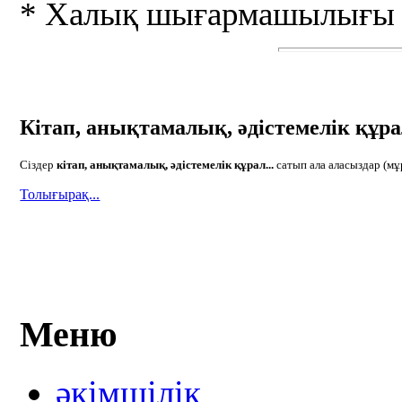
* Халық шығармашылығы
Кітап, анықтамалық, әдістемелік құрал
Сіздер
кітап, анықтамалық, әдістемелік құрал...
сатып ала аласыздар (мұ
Толығырақ...
Меню
әкімшілік