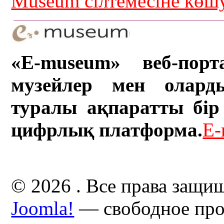
Museum сілтемесіне кө
«E-museum» веб-порт
музейлер мен олард
туралы ақпаратты бір 
цифрлық платформа.
E-
© 2026 . Все права защи
Joomla!
— свободное про