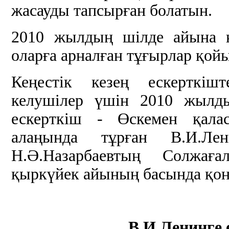
жасауды тапсырған болатын.
2010 жылдың шілде айына қа
оларға арналған тұғырлар қой
Кеңестік кезең ескерткішт
келушілер үшін 2010 жылд
ескерткіш - Өскемен қал
алаңында тұрған В.И.Ле
Н.Ә.Назарбаевтың Солжағ
қыркүйек айының басында қо
В.И.Ленинге 