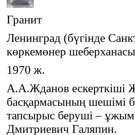
Гранит
Ленинград (бүгінде Санк
көркемөнер шеберханас
1970 ж.
А.А.Жданов ескерткіші
басқармасының шешімі 
тапсырыс беруші – ұжым
Дмитриевич Галяпин.