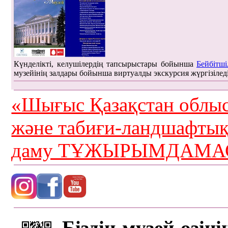
Күнделікті, келушілердің тапсырыстары бойынша
Бейбітші
музейінің залдары бойынша виртуалды экскурсия жүргізілед
«Шығыс Қазақстан облыс
және табиғи-ландшафты
даму ТҰЖЫРЫМДАМАС
Біздің музей өзін