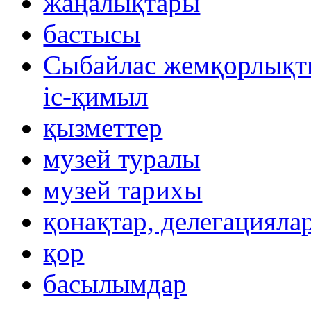
жаңалықтары
бастысы
Сыбайлас жемқорлықты
іс-қимыл
қызметтер
музей туралы
музей тарихы
қонақтар, делегацияла
қор
басылымдар