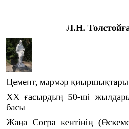
Л.Н. Толстойғ
Цемент, мәрмәр қиыршықтары
ХХ ғасырдың 50-ші жылдар
басы
Жаңа Согра кентінің (Өскеме