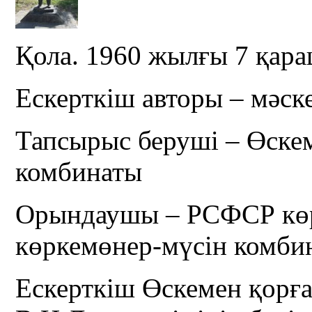
Қола. 1960 жылғы 7 қар
Ескерткіш авторы – мәск
Тапсырыс беруші – Өск
комбинаты
Орындаушы – РСФСР кө
көркемөнер-мүсін комби
Ескерткіш Өскемен қор