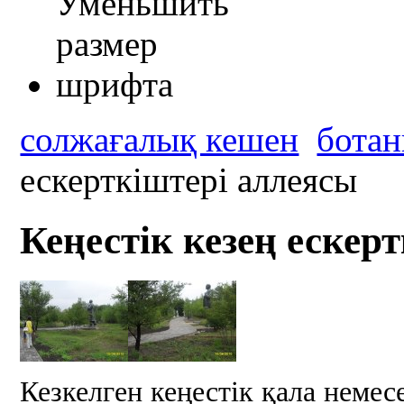
солжағалық кешен
ботан
ескерткіштері аллеясы
Кеңестік кезең ескер
Кезкелген кеңестік қала немес