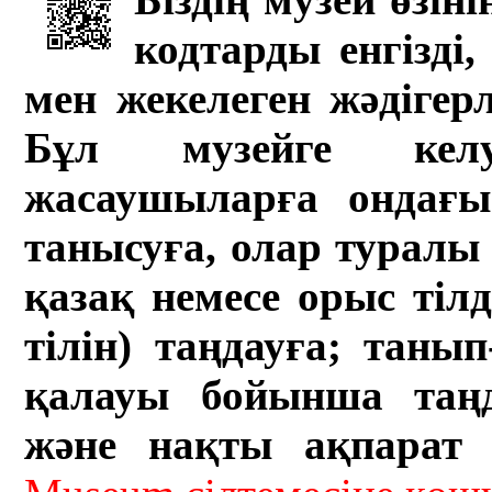
кодтарды енгізді,
мен жекелеген жәдігер
Бұл музейге кел
жасаушыларға ондағы 
танысуға, олар туралы 
қазақ немесе орыс тіл
тілін) таңдауға; танып-
қалауы бойынша таң
және нақты ақпарат а