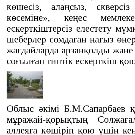
көшесіз, алаңсыз, скверсі
көсеміне», кеңес мемлеке
ескерткіштерсіз елестету мүмк
шеберлер сомдаған нағыз өне
жағдайларда арзанқолды және
соғылған типтік ескерткіш қо
Облыс әкімі Б.М.Сапарбаев қ
мұражай-қорықтың Солжаға
аллеяға көшіріп қою үшін кеңе