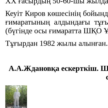
ХХ ғасырдың 50-60-шы жылд
Кеуіт Киров көшесінің бойы
ғимаратының алдындағы тұғ
(бүгінде осы ғимаратта ШҚО Ұ
Тұғырдан 1982 жылы алынған.
А.А.Жданов
қа ескерткіш
.
Ш