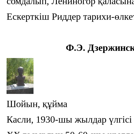
сомдалып, Лениногор қаласына
Ескерткіш Риддер тарихи-өлк
Ф.Э. Дзержинск
Шойын, құйма
Касли, 1930-шы жылдар үлгіс