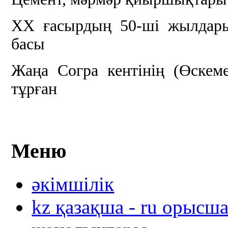
ХХ ғасырдың 50-ші жылдар
басы
Жаңа Согра кентінің (Өскеме
тұрған
Меню
әкімшілік
kz қазақша - ru орысш