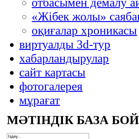
отбасымен демалу а
«Жібек жолы» саяба
оқиғалар хроникасы
виртуалды 3d-тур
xабарландырулар
сайт картасы
фотогалерея
мұрағат
МӘТІНДІК БАЗА БО