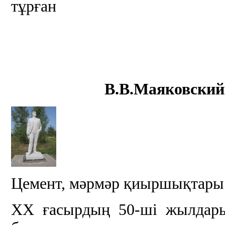
тұрған
В.В.Маяковский
Цемент, мәрмәр қиыршықтары
ХХ ғасырдың 50-ші жылдар