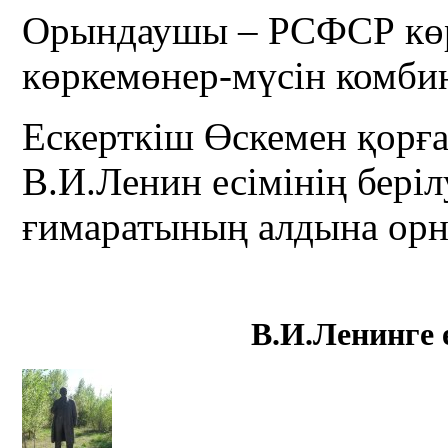
Орындаушы – РСФСР кө
көркемөнер-мүсін комби
Ескерткіш Өскемен қор
В.И.Ленин есімінің беріл
ғимаратының алдына орн
В.И.Ленинге 