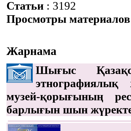
Статьи
: 3192
Просмотры материалов
Жарнама
Шығыс Қазақс
этнографиялық 
музей-қорығының рес
барлығын шын жүрект