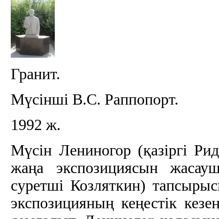
Гранит.
Мүсінші В.С. Раппопорт.
1992 ж.
Мүсін Лениногор (қазіргі Ри
жаңа экспозициясын жасау
суретші Козляткин) тапсыры
экспозицияның кеңестік кезе