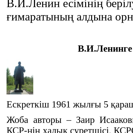
В.И.Ленин есімінің беріл
ғимаратының алдына орн
В.И.Ленинге
Ескреткіш 1961 жылғы 5 қара
Жоба авторы – Заир Исаако
КСР-нің халық суретшісі, КС