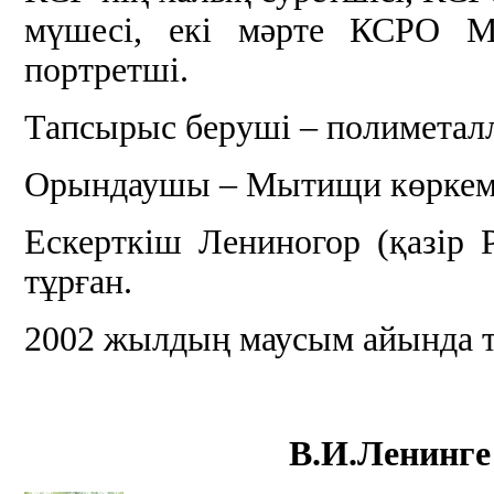
мүшесі, екі мәрте КСРО Ме
портретші.
Тапсырыс беруші – полиметал
Орындаушы – Мытищи көркем 
Ескерткіш Лениногор (қазір
тұрған.
2002 жылдың маусым айында т
В.И.Ленинге