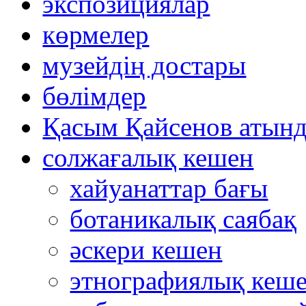
экспозициялар
көрмелер
музейдің достары
бөлімдер
Қасым Қайсенов атынд
солжағалық кешен
хайуанаттар бағы
ботаникалық саябақ
әскери кешен
этнографиялық кеш