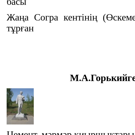
басы
Жаңа Согра кентінің (Өскеме
тұрған
М.А.Горькийге
Цемент, мәрмәр қиыршықтары