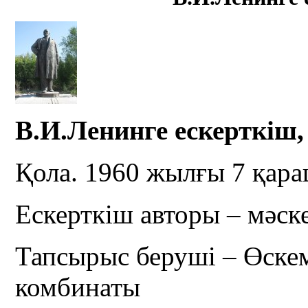
В.И.Ленинге ескерткіш
Қола. 1960 жылғы 7 қар
Ескерткіш авторы – мәск
Тапсырыс беруші – Өск
комбинаты