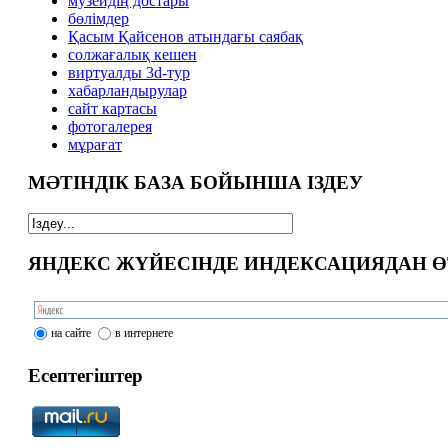
музейдің достары
бөлімдер
Қасым Қайсенов атындағы саябақ
солжағалық кешен
виртуалды 3d-тур
xабарландырулар
сайт картасы
фотогалерея
мұрағат
МӘТІНДІК БАЗА БОЙЫНША ІЗДЕУ
ЯНДЕКС ЖҮЙЕСІНДЕ ИНДЕКСАЦИЯДАН Ө
на сайте
в интернете
Есептегіштер