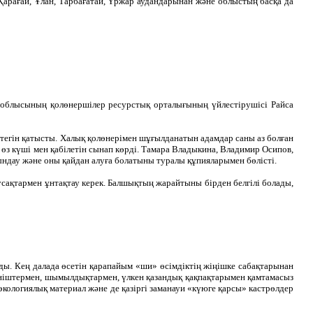
арағай, Ұлан, Тарбағатай, Үржар аудандарынан және облыстың басқа да
н облысының қолөнершілер ресурстық орталығының үйлестірушісі Райса
 тегін қатысты. Халық қолөнерімен шұғылданатын адамдар саны аз болған
өз күші мен қабілетін сынап көрді. Тамара Владыкина, Владимир Осипов,
ындау және оны қайдан алуға болатыны туралы құпияларымен бөлісті.
усақтармен ұнтақтау керек. Балшықтың жарайтыны бірден белгілі болады,
ы. Кең далада өсетін қарапайым «ши» өсімдіктің жіңішке сабақтарынан
сеніштермен, шымылдықтармен, үлкен қазандық қақпақтарымен қамтамасыз
 экологиялық материал және де қазіргі заманауи «күюге қарсы» кастрөлдер