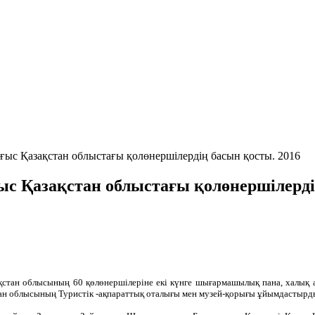
ыс Қазақстан облыстағы қолөнершілердің басын қосты. 2016
с Қазақстан облыстағы қолөнершілердің
тан облысының 60 қөлөнершілеріне екі күнге шығармашылық пана, халық ар
ан облысының Туристік -ақпараттық оталығы мен музей-қорығы ұйымдастырд