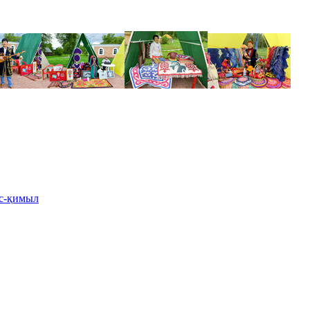
іс-қимыл