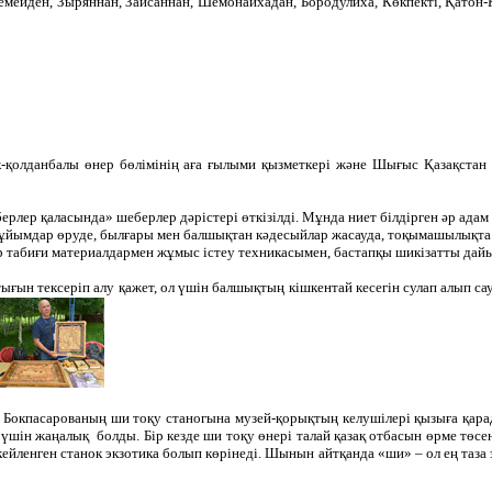
ейден, Зыряннан, Зайсаннан, Шемонаихадан, Бородулиха, Көкпекті, Қатон-Қ
ік-қолданбалы өнер бөлімінің аға ғылыми қызметкері және Шығыс Қазақста
лер қаласында» шеберлер дәрістері өткізілді. Мұнда ниет білдірген әр адам
 бұйымдар өруде, былғары мен балшықтан кәдесыйлар жасауда, тоқымашылықта 
 табиғи материалдармен жұмыс істеу техникасымен, бастапқы шикізатты дай
ғын тексеріп алу қажет, ол үшін балшықтың кішкентай кесегін сулап алып са
окпасарованың ши тоқу станогына музей-қорықтың келушілері қызыға қарад
р үшін жаңалық болды. Бір кезде ши тоқу өнері талай қазақ отбасын өрме тө
шекейленген станок экзотика болып көрінеді. Шынын айтқанда «ши» – ол ең таза