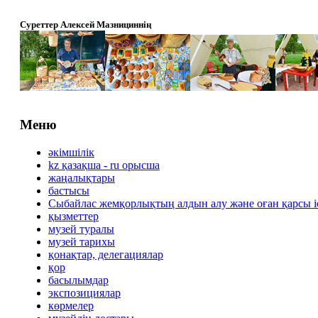
Суреттер Алексей Мазнициннің
Меню
әкімшілік
kz қазақша - ru орысша
жаңалықтары
бастысы
Сыбайлас жемқорлықтың алдын алу және оған қарсы 
қызметтер
музей туралы
музей тарихы
қонақтар, делегациялар
қор
басылымдар
экспозициялар
көрмелер