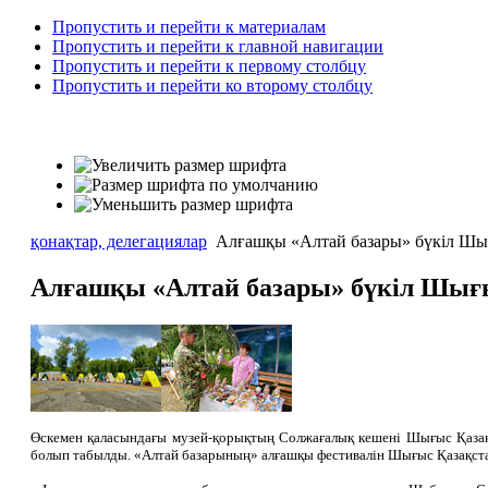
Пропустить и перейти к материалам
Пропустить и перейти к главной навигации
Пропустить и перейти к первому столбцу
Пропустить и перейти ко второму столбцу
қонақтар, делегациялар
Алғашқы «Алтай базары» бүкіл Шығ
Алғашқы «Алтай базары» бүкіл Шығы
Өскемен қаласындағы музей-қорықтың Солжағалық кешені Шығыс Қазақс
болып табылды. «Алтай базарының» алғашқы фестивалін Шығыс Қазақст