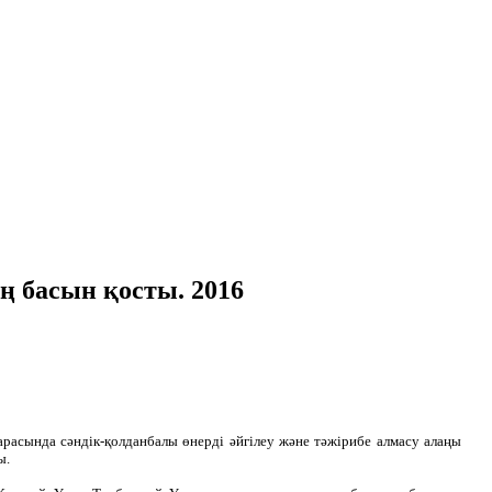
 басын қосты. 2016
асында сәндік-қолданбалы өнерді әйгілеу және тәжірибе алмасу алаңы
ы.