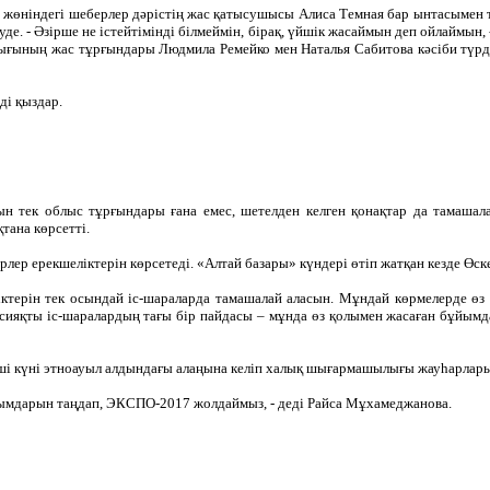
 жөніндегі шеберлер дәрістің жас қатысушысы Алиса Темная бар ынтасымен
нуде. - Әзірше не істейтімінді білмеймін, бірақ, үйшік жасаймын деп ойлайм
ығының жас тұрғындары Людмила Ремейко мен Наталья Сабитова кәсіби түрд
ді қыздар.
н тек облыс тұрғындары ғана емес, шетелден келген қонақтар да тамаша
тана көрсетті.
үрлер ерекшеліктерін көрсетеді. «Алтай базары» күндері өтіп жатқан кезде Ө
ерін тек осындай іс-шараларда тамашалай аласын. Мұндай көрмелерде өз к
ияқты іс-шаралардың тағы бір пайдасы – мұнда өз қолымен жасаған бұйымда
і күні этноауыл алдындағы алаңына келіп халық шығармашылығы жауһарлары
бұйымдарын таңдап, ЭКСПО-2017 жолдаймыз, - деді Райса Мұхамеджанова.