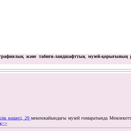
графиялық және табиғи-ландшафттық музей-қорығының 
ілік көшесі, 29
мекенжайындағы музей ғимаратында Мемлекетт
қ>>