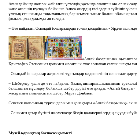
Ағаш дайындамалары жайылған үстелдің қасында ағаштан ою-өрнек салу
және әкесінің нұсқауы бойынша Алиса өнердің тәсілдерін сүйсініп үйре
ұлттық станогында тоқымашылық барысымен таныс болған облыс ортал
фольклорлық ұжымда ән салады.
– Өте пайдалы. Осындай іс-шараларды толық қолдаймыз, - бірден мәлімде
«Алтай базарының» қызықтары
Кристофер Стенсон өз қолымен жасаған кілтке арналған салпыншақты мақ
- Осындай іс-шаралар жергілікті тұрғындар мәдениетінің және салт-дәрт
– Шеберлер үшін де өте пайдалы. Халық шығармашылығының ерекшелікт
балшықтан мүсіндеу бойынша шебер дәрісі өте ұнады. «Алтай базары» с
жасауымен айналысатын шебер Мұрат Донбаев.
Өскемен қаласының тұрғындары мен қонақтары «Алтай базарының» екінш
- Сонымен қатар бүгінгі жәрмеңкеде біздің қолөнершілердің ең үздік 
Музей-қорықтың баспасөз қызметі