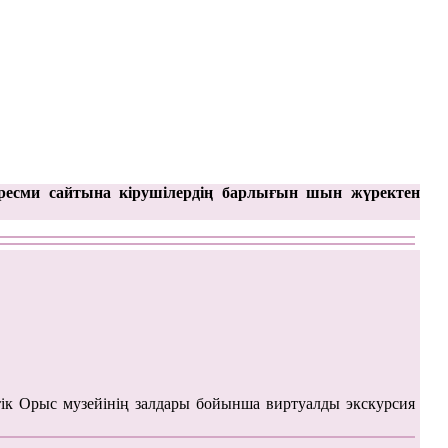
ресми сайтына кірушілердің барлығын шын жүректен
ік Орыс музейінің залдары бойынша виртуалды экскурсия