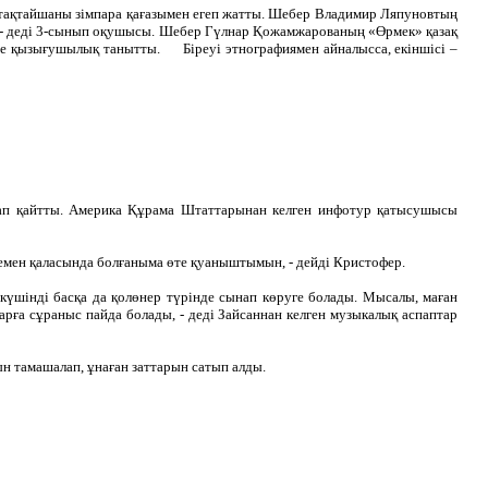
 тақтайшаны зімпара қағазымен егеп жатты. Шебер Владимир Ляпуновтың
ын, - деді 3-сынып оқушысы. Шебер Гүлнар Қожамжарованың «Өрмек» қазақ
е қызығушылық танытты. Біреуі этнографиямен айналысса, екіншісі –
лап қайтты. Америка Құрама Штаттарынан келген инфотур қатысушысы
скемен қаласында болғаныма өте қуаныштымын, - дейді Кристофер.
үшінді басқа да қолөнер түрінде сынап көруге болады. Мысалы, маған
рға сұраныс пайда болады, - деді Зайсаннан келген музыкалық аспаптар
н тамашалап, ұнаған заттарын сатып алды.