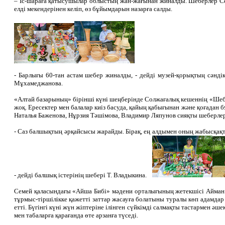
– Іс-шараға қатысушылар облыстың жан-жағынан жиналды. Шеберлер Сем
елді мекендерінен келіп, өз бұйымдарын назарға салды.
- Барлығы 60-тан астам шебер жиналды, - дейді музей-қорықтың сәнд
Мұхамеджанова.
«Алтай базарының» бірінші күні шеңберінде Солжағалық кешеннің «Шебер
жоқ. Ересектер мен балалар киіз басуда, қайың қабығынан және қоғадан
Наталья Баженова, Нұрзия Тәшімова, Владимир Ляпунов сияқты шеберлер
- Саз балшықтың әрқайсысы жарайды. Бірақ, ең алдымен оның жабысқақты
- дейді балшық істерінің шебері Т. Владыкина.
Семей қаласындағы «Айша Бибі» мәдени орталығының жетекшісі Айман Б
тұрмыс-тіршілікке қажетті заттар жасауға болатыны туралы көп адамда
етті. Бүгінгі күні жүн жіптеріне ілінген сүйкімді салмақты тастармен ә
мен табаларға қарағанда өте арзанға түседі.