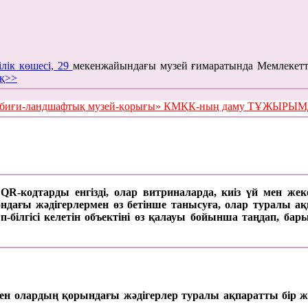
ілік көшесі, 29
мекенжайындағы музей ғимаратында Мемлекетт
қ>>
е табиғи-ландшафтық музей-қорығы» КМҚК-ның даму ТҰЖЫР
а QR-кодтарды енгізді, олар витриналарда, киіз үй мен же
ағы жәдігерлермен өз бетінше танысуға, олар туралы ақпар
п-білгісі келетін объектіні өз қалауы бойынша таңдап, б
 мен олардың қорындағы жәдігерлер туралы ақпаратты бір ж