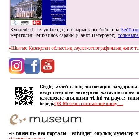
Күнделікті, келушілердің тапсырыстары бойынша
Бейбітш
жүргізіледі. Михайлов сарайы (Санкт-Петербург).
толығыра
«Шығыс Қазақстан облыстық сәулет-этнографиялық жән
Біздің музей өзінің экспозиция залдарын
келушілер мен экскурсия жасаушыларға онд
келешекте ағылшын тілін) таңдауға; таны
береді.
QR Museum сілтемесіне көшу …
«E-museum» веб-порталы - еліміздегі барлық музейлер
сілтемесіне көшу ...