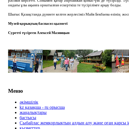
рәсімін көрсетті. Сонымен қатар әзірбайжан қоныс-үйі де түсірілді. Тү
ондағы ұлы ақынға орнатылған ескерткіш те түсірілімге арқау болды.
Шығыс Қазақстанда дүниеге келген жерлесіміз Майя Бекбаева өзінің жос
Музей-қорықтың баспасөз қызметі
Суретті түсірген Алексей Мазницын
Меню
әкімшілік
kz қазақша - ru орысша
жаңалықтары
бастысы
Сыбайлас жемқорлықтың алдын алу және оған қарсы 
қызметтер