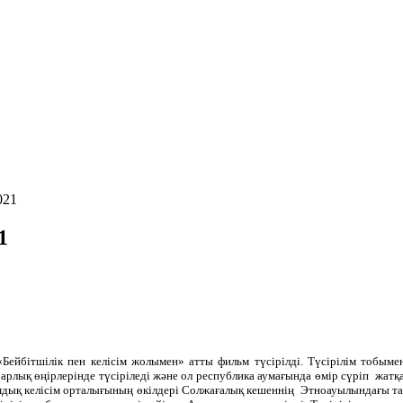
021
1
йбітшілік пен келісім жолымен» атты фильм түсірілді. Түсірілім тобыме
арлық өңірлерінде түсіріледі және ол республика аумағында өмір сүріп жатқ
мдық келісім орталығының өкілдері Солжағалық кешеннің Этноауылындағы та