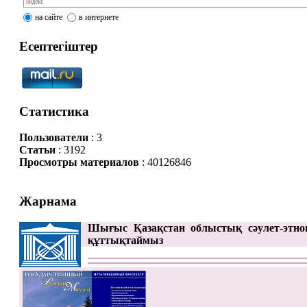
на сайте
в интернете
Есептегіштер
Статистика
Пользователи
: 3
Статьи
: 3192
Просмотры материалов
: 40126846
Жарнама
Шығыс Қазақстан облыстық сәулет-этно
құттықтаймыз