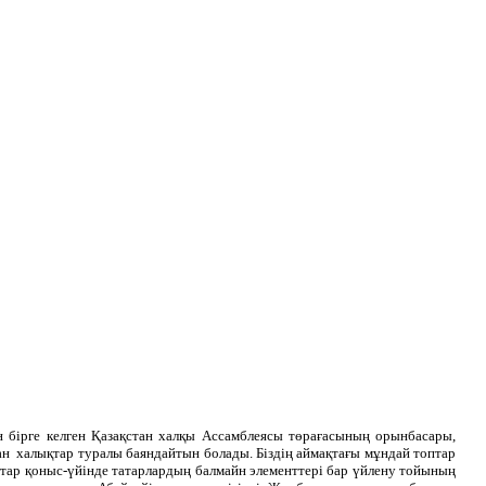
н бірге келген Қазақстан халқы Ассамблеясы төрағасының орынбасары,
ан халықтар туралы баяндайтын болады. Біздің аймақтағы мұндай топтар
тар қоныс-үйінде татарлардың балмайн элементтері бар үйлену тойының