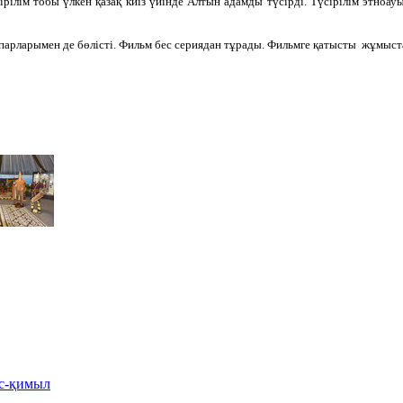
сірілім тобы үлкен қазақ киіз үйінде Алтын адамды түсірді. Түсірілім этно
парларымен де бөлісті. Фильм бес сериядан тұрады. Фильмге қатысты жұмыст
іс-қимыл