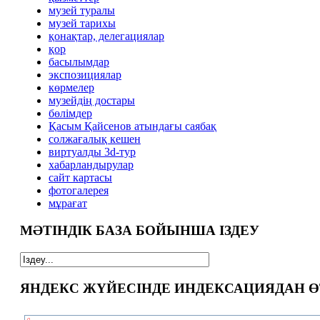
музей туралы
музей тарихы
қонақтар, делегациялар
қор
басылымдар
экспозициялар
көрмелер
музейдің достары
бөлімдер
Қасым Қайсенов атындағы саябақ
солжағалық кешен
виртуалды 3d-тур
xабарландырулар
сайт картасы
фотогалерея
мұрағат
МӘТІНДІК БАЗА БОЙЫНША ІЗДЕУ
ЯНДЕКС ЖҮЙЕСІНДЕ ИНДЕКСАЦИЯДАН Ө