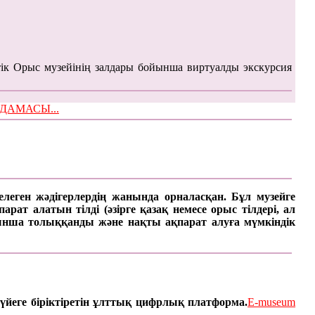
ік Орыс музейінің залдары бойынша виртуалды экскурсия
ЫМДАМАСЫ...
келеген жәдігерлердің жанында орналасқан. Бұл музейге
ат алатын тілді (әзірге қазақ немесе орыс тілдері, ал
арынша толыққанды және нақты ақпарат алуға мүмкіндік
үйеге біріктіретін ұлттық цифрлық платформа.
E-museum