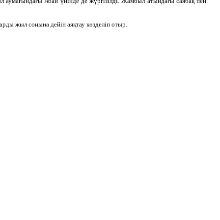
ауыл аумағындағы Абай үйінде де жүргізілді. Жамбыл атындағы саябақ пен
арды жыл соңына дейін аяқтау көзделіп отыр.