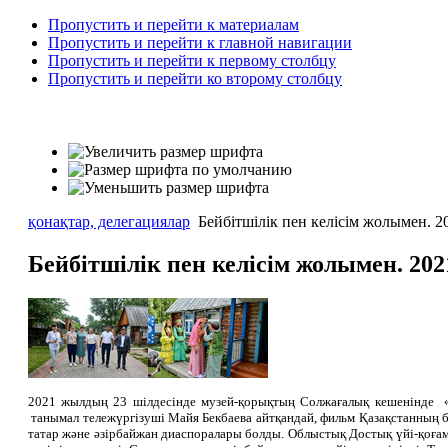
Пропустить и перейти к материалам
Пропустить и перейти к главной навигации
Пропустить и перейти к первому столбцу
Пропустить и перейти ко второму столбцу
қонақтар, делегациялар
Бейбітшілік пен келісім жолымен. 2
Бейбітшілік пен келісім жолымен. 202
2021 жылдың 23 шілдесінде музей-қорықтың Солжағалық кешенінде «Бе
танымал тележүргізуші Майя Бекбаева айтқандай, фильм Қазақстанның б
татар және әзірбайжан диаспоралары болды. Облыстық Достық үйі-қоға