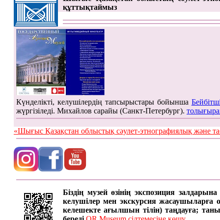
құттықтаймыз
Күнделікті, келушілердің тапсырыстары бойынша
Бейбітш
жүргізіледі. Михайлов сарайы (Санкт-Петербург).
толығыра
«Шығыс Қазақстан облыстық сәулет-этнографиялық жән
Біздің музей өзінің экспозиция залдарын
келушілер мен экскурсия жасаушыларға онд
келешекте ағылшын тілін) таңдауға; таны
береді.
QR Museum сілтемесіне көшу …