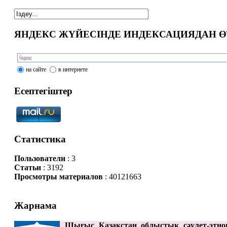
ЯНДЕКС ЖҮЙЕСІНДЕ ИНДЕКСАЦИЯДАН Ө
на сайте
в интернете
Есептегіштер
Статистика
Пользователи
: 3
Статьи
: 3192
Просмотры материалов
: 40121663
Жарнама
Шығыс Қазақстан облыстық сәулет-этно