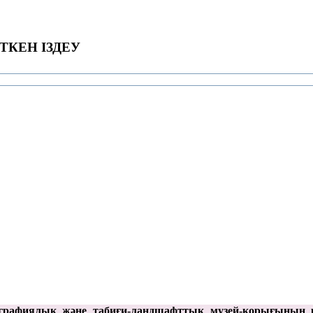
ТКЕН ІЗДЕУ
графиялық және табиғи-ландшафттық музей-қорығының 