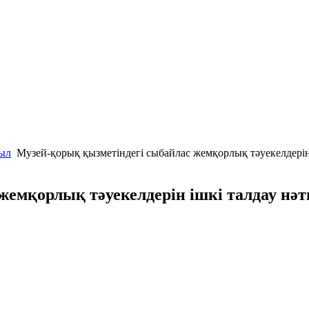
мыл
Музей-қорық қызметіндегі сыбайлас жемқорлық тәуекелдерін 
жемқорлық тәуекелдерін ішкі талдау нә