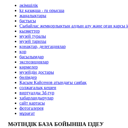
әкімшілік
kz қазақша - ru орысша
жаңалықтары
бастысы
Сыбайлас жемқорлықтың алдын алу және оған қарсы 
қызметтер
музей туралы
музей тарихы
қонақтар, делегациялар
қор
басылымдар
экспозициялар
көрмелер
музейдің достары
бөлімдер
Қасым Қайсенов атындағы саябақ
солжағалық кешен
виртуалды 3d-тур
xабарландырулар
сайт картасы
фотогалерея
мұрағат
МӘТІНДІК БАЗА БОЙЫНША ІЗДЕУ