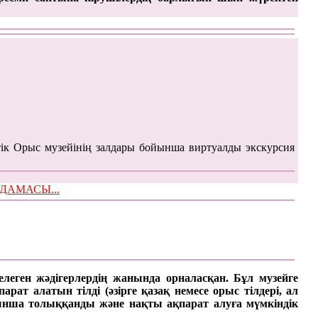
ік Орыс музейінің залдары бойынша виртуалды экскурсия
ЫМДАМАСЫ...
келеген жәдігерлердің жанында орналасқан. Бұл музейге
ат алатын тілді (әзірге қазақ немесе орыс тілдері, ал
арынша толыққанды және нақты ақпарат алуға мүмкіндік