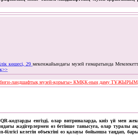
ілік көшесі, 29
мекенжайындағы музей ғимаратында Мемлекетт
қ>>
е табиғи-ландшафтық музей-қорығы» КМҚК-ның даму ТҰЖЫР
а QR-кодтарды енгізді, олар витриналарда, киіз үй мен же
ағы жәдігерлермен өз бетінше танысуға, олар туралы ақпар
п-білгісі келетін объектіні өз қалауы бойынша таңдап, б