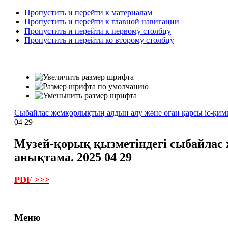
Пропустить и перейти к материалам
Пропустить и перейти к главной навигации
Пропустить и перейти к первому столбцу
Пропустить и перейти ко второму столбцу
Сыбайлас жемқорлықтың алдын алу және оған қарсы іс-қи
04 29
Музей-қорық қызметіндегі сыбайлас 
анықтама. 2025 04 29
PDF >>>
Меню