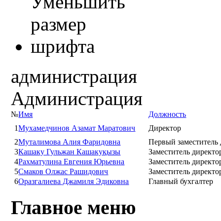
администрация
Администрация
№
Имя
Должность
1
Мухамедчинов Азамат Маратович
Директор
2
Муталимова Алия Фаридовна
Первый заместитель 
3
Кашаку Гульжан Кашакуқызы
Заместитель директо
4
Рахматулина Евгения Юрьевна
Заместитель директо
5
Смаков Олжас Рашидович
Заместитель директо
6
Оразгалиева Джамиля Эдиковна
Главный бухгалтер
Главное меню