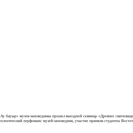
«Ау бауыр» музея-заповедника прошел выездной семинар «Древнее святилищ
еологический перфоманс музей-заповедник, участие приняли студенты Восточ