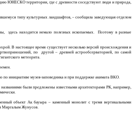
ледию ЮНЕСКО территории, где с древности соседствуют люди и природа,
звившемуся типу культурных ландшафтов, – сообщила заведующая отделом
уны, здесь находится немало полезных ископаемых. Поэтому в разные
ми охрой. В настоящее время существует несколько версий происхождения и
ртвоприношений, по другой – древней астрообсерваторией, по самой
гигантского метеорита.
ремен.
ло по инициативе музея-заповедника и при поддержке акимата ВКО.
ми названиями были предложены известными архитекторами РК, например,
смически.
ственный объект Ак бауыра – каменный монолит с тремя вертикальными
 и Миргалым Жунусов.