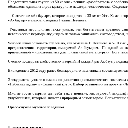
Представительная группа из 50 человек решила «разобраться» с особен
объявлены одним из видов культурного наследия человечества. Следовател
– Святилище «Ак бауыр», которое находится в 35 км от Усть-Каменогор
«Ак бауыр» музея-заповедника Галина Петенева.
Участники мероприятия также узнали, чем богата земля древнего св
исторические периоды люди здесь не только занимались скотоводством, 
Человек начал осваивать эту землю, как отметила Г. Петенева, в V-III т
предназначения территории, именуемой Ак бауыром. По одной из ни
приземленной – использовалась для примитивной металлургии. Есть также
Сколько исследователей, столько и версий. И каждый раз Ак бауыр подки
Вхождение в 2012 году ранее безнадзорного памятника в состав музея-з
Экскурсанты узнали о планах по развитию археологического комплекса 
«Небесная ладья» и «Солнечный круг». Выбор остановили на проекте «Л
Многие гости открыли для себя такое понятие, как звуковой ландшаф
углублениями, который является природным резонатором. Впечатление 
Пресс-служба музея-заповедника
Главное меню