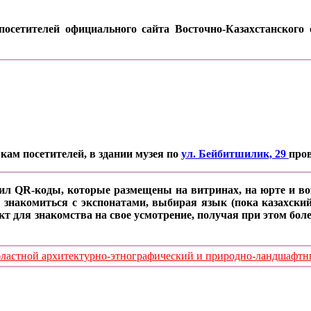
осетителей официального сайта Восточно-Казахстанского о
кам посетителей, в здании музея по
ул. Бейбитшилик, 29
про
ил QR-коды, которые размещены на витринах, на юрте и воз
 знакомиться с экспонатами, выбирая язык (пока казахский
кт для знакомства на свое усмотрение, получая при этом б
стной архитектурно-этнографический и природно-ландшафтный