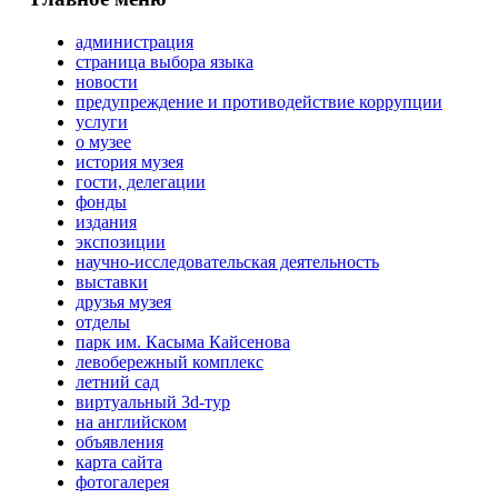
администрация
страница выбора языка
новости
предупреждение и противодействие коррупции
услуги
о музее
история музея
гости, делегации
фонды
издания
экспозиции
научно-исследовательская деятельность
выставки
друзья музея
отделы
парк им. Касыма Кайсенова
левобережный комплекс
летний сад
виртуальный 3d-тур
на английском
объявления
карта сайта
фотогалерея