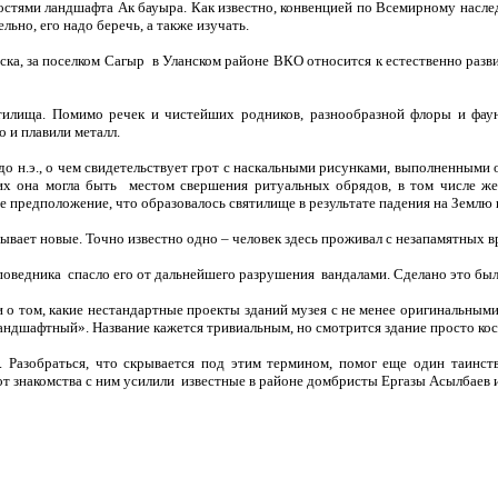
ностями ландшафта Ак бауыра. Как известно, конвенцией по Всемирному нас
ьно, его надо беречь, а также изучать.
ска, за поселком Сагыр в Уланском районе ВКО относится к естественно ра
ятилища. Помимо речек и чистейших родников, разнообразной флоры и фа
но и плавили металл.
ыс. до н.э., о чем свидетельствует грот с наскальными рисунками, выполненны
х она могла быть местом свершения ритуальных обрядов, в том числе же
 предположение, что образовалось святилище в результате падения на Землю 
дывает новые. Точно известно одно – человек здесь проживал с незапамятных в
аповедника спасло его от дальнейшего разрушения вандалами. Сделано это бы
и о том, какие нестандартные проекты зданий музея с не менее оригинальны
андшафтный». Название кажется тривиальным, но смотрится здание просто ко
т. Разобраться, что скрывается под этим термином, помог еще один таин
от знакомства с ним усилили известные в районе домбристы Ергазы Асылбаев