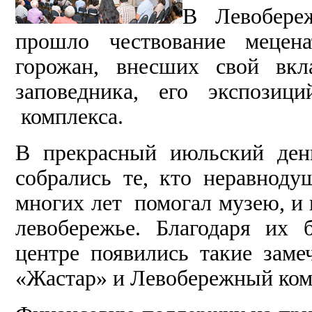
В Левобереж
прошло чествование мецен
горожан, внесших свой вк
заповедника, его экспози
комплекса.
В прекрасный июльский ден
собрались те, кто неравноду
многих лет помогал музею, и в
левобережье. Благодаря их
центре появились такие зам
«Жастар» и Левобережный комп