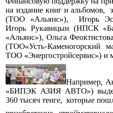
Финансовую поддержку на при
на издание книг и альбомов,
(ТОО «Альянс»), Игорь Эск
Игорь Рукавицын (НПСК «Ба
«Альянс»), Ольга Феоктистов
(ТОО«Усть-Каменогорский ма
ТОО «Энергостройсервис») и м
Например, А
«БИПЭК АЗИЯ АВТО») выдели
360 тысяч тенге, которые пош