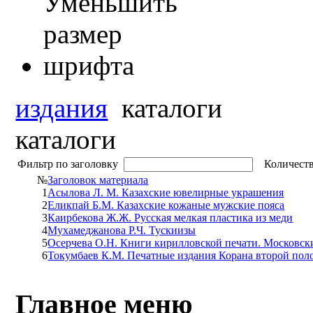
издания
каталоги
каталоги
Фильтр по заголовку
Количеств
№
Заголовок материала
1
Асылова Л. М. Казахские ювелирные украшения
2
Еликпай Б.М. Казахские кожаные мужские пояса
3
Каирбекова Ж.Ж. Русская мелкая пластика из меди
4
Мухамеджанова Р.Ч. Тускиизы
5
Осерчева О.Н. Книги кирилловской печати. Московские
6
Токумбаев К.М. Печатные издания Корана второй пол
Главное меню