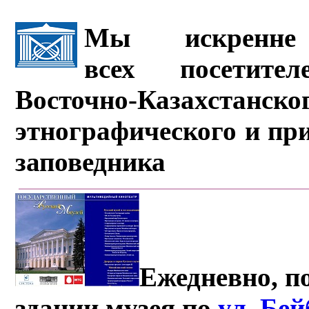
Мы искренне 
всех посетите
Восточно-Казахстанско
этнографического и пр
заповедника
Ежедневно, по
здании музея по
ул. Бе