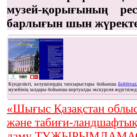
музей-қорығының рес
барлығын шын жүрект
Күнделікті, келушілердің тапсырыстары бойынша
Бейбітші
музейінің залдары бойынша виртуалды экскурсия жүргізілед
«Шығыс Қазақстан облыс
және табиғи-ландшафты
даму ТҰЖЫРЫМДАМАС