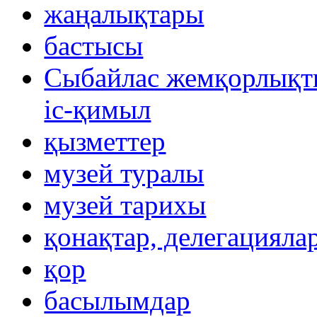
жаңалықтары
бастысы
Сыбайлас жемқорлықты
іс-қимыл
қызметтер
музей туралы
музей тарихы
қонақтар, делегацияла
қор
басылымдар