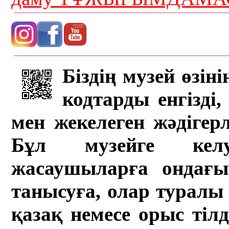
Біздің музей өзін
кодтарды енгізді,
мен жекелеген жәдігер
Бұл музейге кел
жасаушыларға ондағы 
танысуға, олар туралы 
қазақ немесе орыс тіл