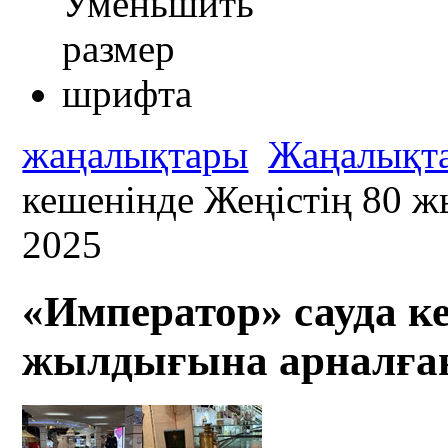
жаңалықтары
Жаңалықт
кешенінде Жеңістің 80 ж
2025
«Император» сауда ке
жылдығына арналған