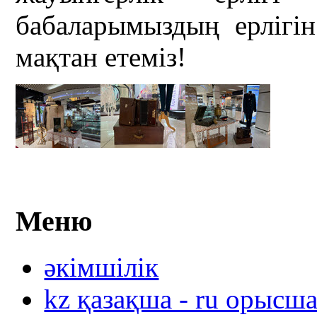
бабаларымыздың ерліг
мақтан етеміз!
Меню
әкімшілік
kz қазақша - ru орысш