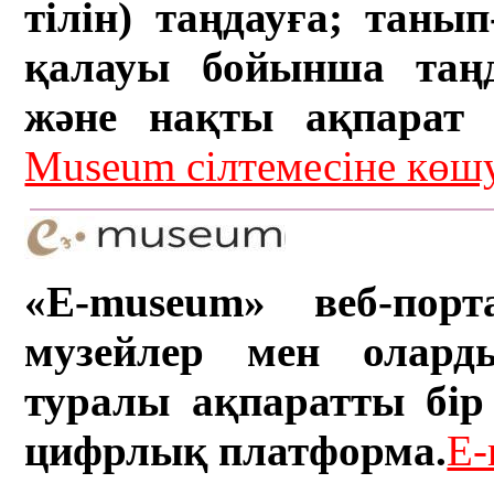
тілін) таңдауға; танып-
қалауы бойынша таң
және нақты ақпарат а
Museum сілтемесіне кө
«E-museum» веб-порт
музейлер мен олард
туралы ақпаратты бір 
цифрлық платформа.
E-