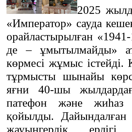
2025 жылд
«Император» сауда кеше
орайластырылған «1941-1
де – ұмытылмайды» а
көрмесі жұмыс істейді.
тұрмысты шынайы көрсе
яғни 40-шы жылдардағ
патефон және жиһаз с
қойылды. Дайындалған
жауынгерлік ерлігі