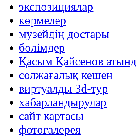
экспозициялар
көрмелер
музейдің достары
бөлімдер
Қасым Қайсенов атынд
солжағалық кешен
виртуалды 3d-тур
xабарландырулар
сайт картасы
фотогалерея