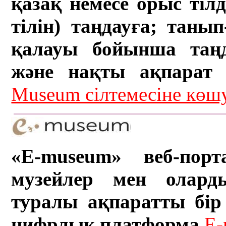
қазақ немесе орыс тіл
тілін) таңдауға; танып-
қалауы бойынша таң
және нақты ақпарат а
Museum сілтемесіне кө
«E-museum» веб-порт
музейлер мен олард
туралы ақпаратты бір 
цифрлық платформа.
E-