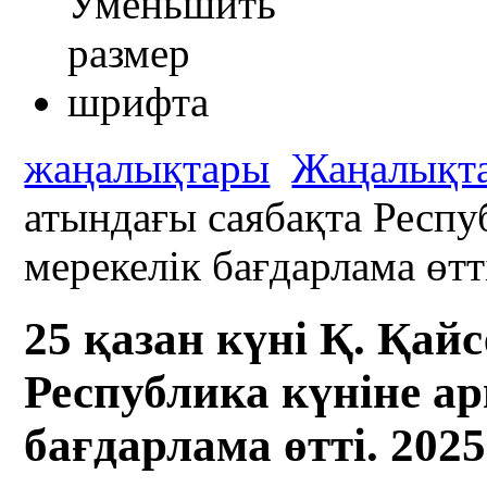
жаңалықтары
Жаңалықт
атындағы саябақта Респу
мерекелік бағдарлама өтт
25 қазан күні Қ. Қай
Республика күніне а
бағдарлама өтті. 2025