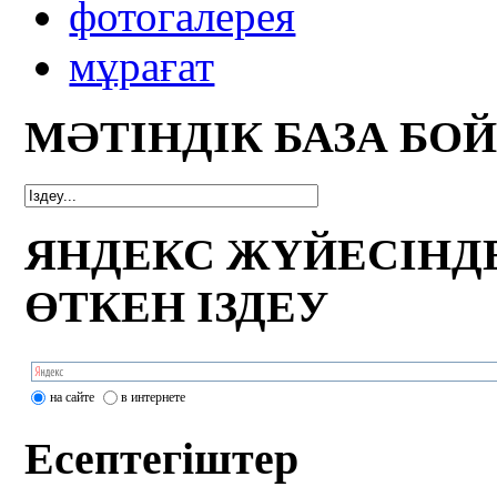
фотогалерея
мұрағат
МӘТІНДІК БАЗА БО
ЯНДЕКС ЖҮЙЕСІНД
ӨТКЕН ІЗДЕУ
на сайте
в интернете
Есептегіштер