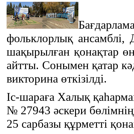
Бағдарл
фольклорлық ансамблі, 
шақырылған қонақтар өне
айтты. Сонымен қатар к
викторина өткізілді.
Іс-шараға Халық қаһарм
№ 27943 әскери бөлімнің
25 сарбазы құрметті қон