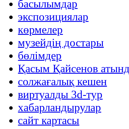
басылымдар
экспозициялар
көрмелер
музейдің достары
бөлімдер
Қасым Қайсенов атынд
солжағалық кешен
виртуалды 3d-тур
xабарландырулар
сайт картасы