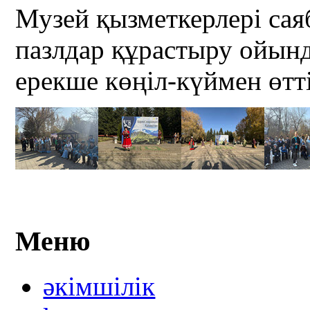
Музей қызметкерлері сая
пазлдар құрастыру ойын
ерекше көңіл-күймен өтті
Меню
әкімшілік