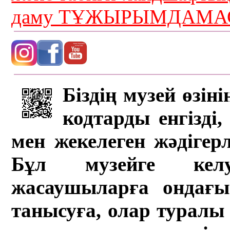
даму ТҰЖЫРЫМДАМАС
Біздің музей өзін
кодтарды енгізді,
мен жекелеген жәдігер
Бұл музейге кел
жасаушыларға ондағы 
танысуға, олар туралы 