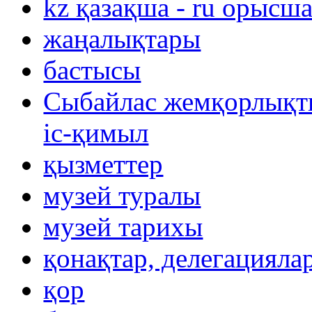
kz қазақша - ru орысш
жаңалықтары
бастысы
Сыбайлас жемқорлықты
іс-қимыл
қызметтер
музей туралы
музей тарихы
қонақтар, делегацияла
қор