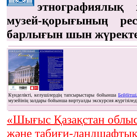
этнографиялық 
музей-қорығының рес
барлығын шын жүрект
Күнделікті, келушілердің тапсырыстары бойынша
Бейбітші
музейінің залдары бойынша виртуалды экскурсия жүргізілед
«Шығыс Қазақстан облыс
және табиғи-ландшафты