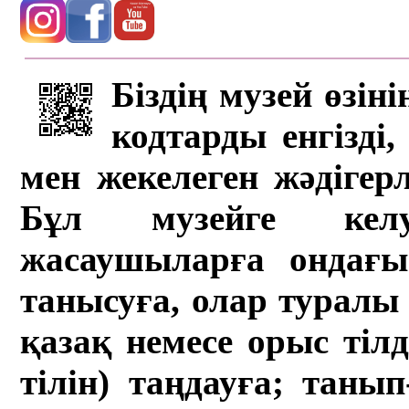
Біздің музей өзін
кодтарды енгізді,
мен жекелеген жәдігер
Бұл музейге кел
жасаушыларға ондағы 
танысуға, олар туралы 
қазақ немесе орыс тіл
тілін) таңдауға; танып-