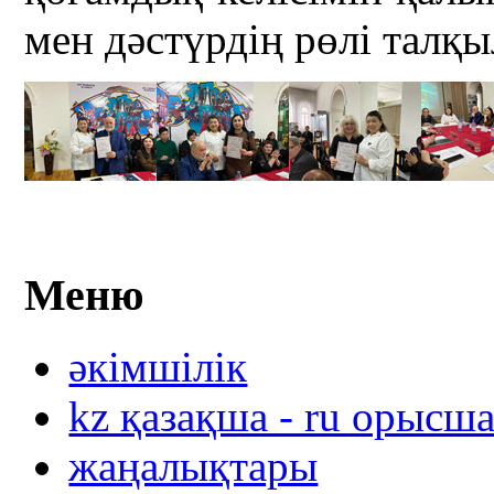
мен дәстүрдің рөлі талқ
Меню
әкімшілік
kz қазақша - ru орысш
жаңалықтары