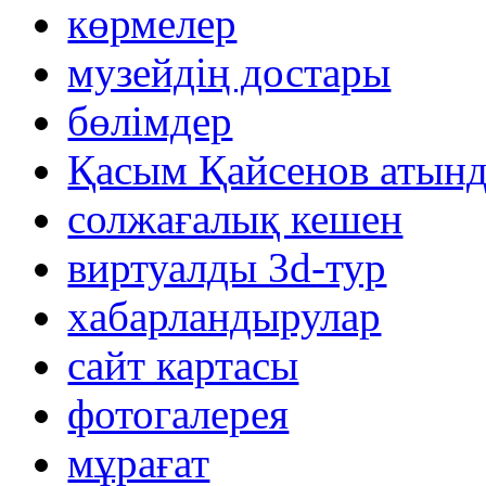
көрмелер
музейдің достары
бөлімдер
Қасым Қайсенов атынд
солжағалық кешен
виртуалды 3d-тур
xабарландырулар
сайт картасы
фотогалерея
мұрағат