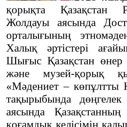
қорықта Қазақстан Ре
Жолдауы аясында Дост
орталығының этномәдени
Халық әртістері ағай
Шығыс Қазақстан өнер
және музей-қорық қыз
«Мәдениет – көпұлтты Қ
тақырыбында дөңгелек 
аясында Қазақстанның
қоғамдық келісімін қалы