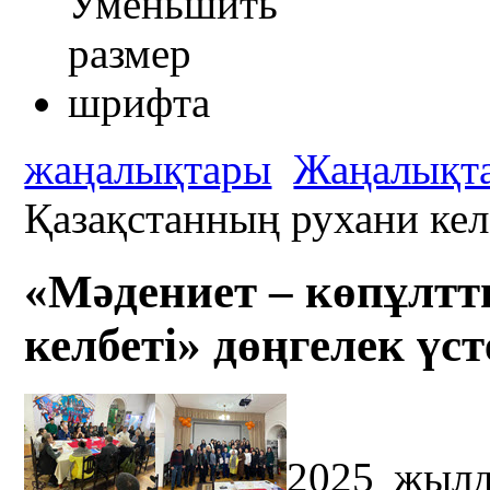
жаңалықтары
Жаңалықт
Қазақстанның рухани келб
«Мәдениет – көпұлт
келбеті» дөңгелек үст
2025 жылд