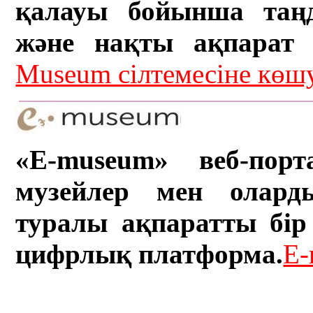
қалауы бойынша таң
және нақты ақпарат а
Museum сілтемесіне кө
«E-museum» веб-порт
музейлер мен олард
туралы ақпаратты бір 
цифрлық платформа.
E-