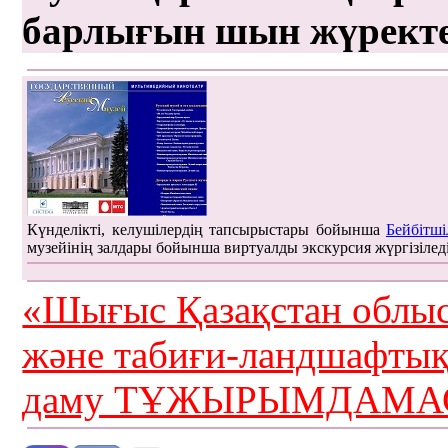
барлығын шын жүрект
Күнделікті, келушілердің тапсырыстары бойынша
Бейбітші
музейінің залдары бойынша виртуалды экскурсия жүргізілед
«Шығыс Қазақстан облыс
және табиғи-ландшафты
даму ТҰЖЫРЫМДАМАС