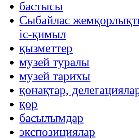
бастысы
Сыбайлас жемқорлықты
іс-қимыл
қызметтер
музей туралы
музей тарихы
қонақтар, делегацияла
қор
басылымдар
экспозициялар