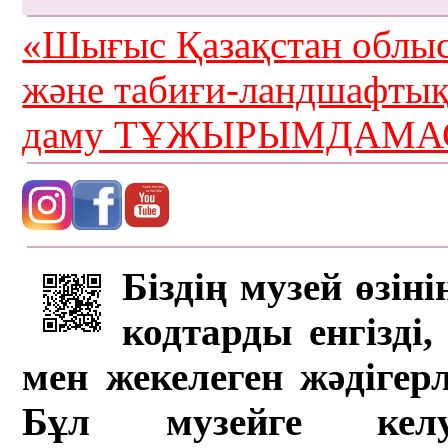
«Шығыс Қазақстан облыс
және табиғи-ландшафты
даму ТҰЖЫРЫМДАМАС
Біздің музей өзін
кодтарды енгізді,
мен жекелеген жәдігер
Бұл музейге кел