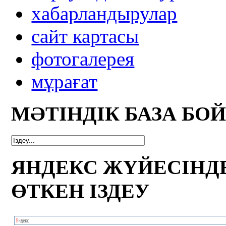
xабарландырулар
сайт картасы
фотогалерея
мұрағат
МӘТІНДІК БАЗА БО
ЯНДЕКС ЖҮЙЕСІНД
ӨТКЕН ІЗДЕУ