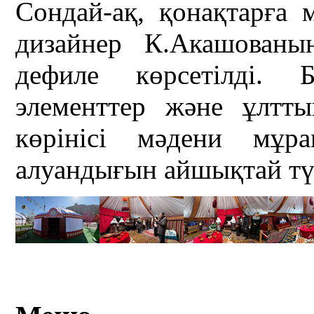
Сондай-ақ, қонақтарға 
дизайнер К.Акашованы
дефиле көрсетілді. Б
элементтер және ұлтты
көрінісі мәдени мұр
алуандығын айшықтай тү