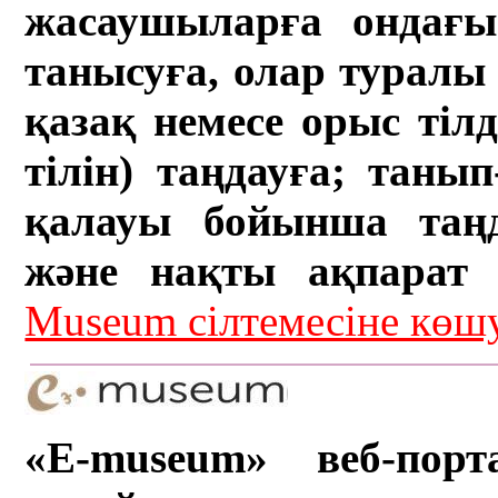
жасаушыларға ондағы 
танысуға, олар туралы 
қазақ немесе орыс тіл
тілін) таңдауға; танып-
қалауы бойынша таң
және нақты ақпарат а
Museum сілтемесіне кө
«E-museum» веб-порт