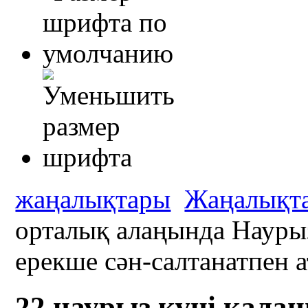
жаңалықтары
Жаңалықт
орталық алаңында Науры
ерекше сән-салтанатпен а
22 наурыз күні қала