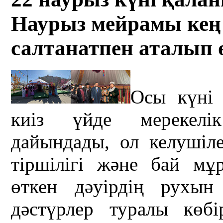
Наурыз мейрамы кең 
салтанатпен аталып ө
Осы күні
киіз үйде мерекелі
дайындады, ол келушіл
тіршілігі және бай мұ
өткен дәуірдің рухын 
дәстүрлер туралы көбі