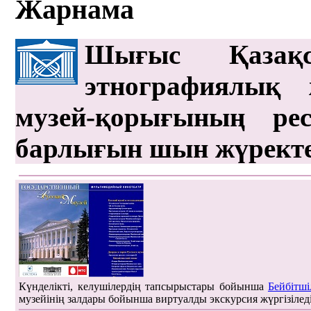
Жарнама
Шығыс Қазақс
этнографиялық 
музей-қорығының рес
барлығын шын жүрект
Күнделікті, келушілердің тапсырыстары бойынша
Бейбітші
музейінің залдары бойынша виртуалды экскурсия жүргізілед