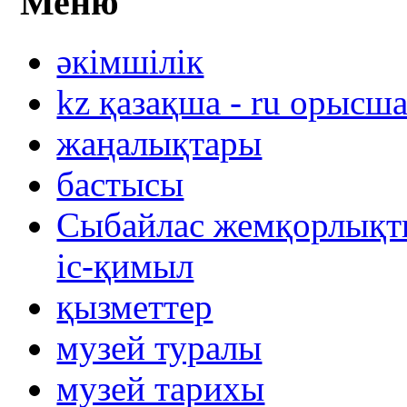
Меню
әкімшілік
kz қазақша - ru орысш
жаңалықтары
бастысы
Сыбайлас жемқорлықты
іс-қимыл
қызметтер
музей туралы
музей тарихы