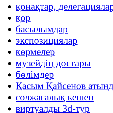
қонақтар, делегацияла
қор
басылымдар
экспозициялар
көрмелер
музейдің достары
бөлімдер
Қасым Қайсенов атынд
солжағалық кешен
виртуалды 3d-тур