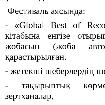
Фестиваль аясында:
- «Global Best of Rec
кітабына енгізе отыр
жобасын (жоба авт
қарастырылған.
- жетекші шеберлердің ше
- тақырыптық көрм
зертханалар,