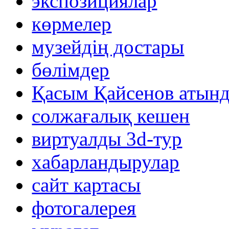
экспозициялар
көрмелер
музейдің достары
бөлімдер
Қасым Қайсенов атынд
солжағалық кешен
виртуалды 3d-тур
xабарландырулар
сайт картасы
фотогалерея