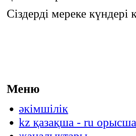
Сіздерді мереке күндері к
Меню
әкімшілік
kz қазақша - ru орысш
жаңалықтары