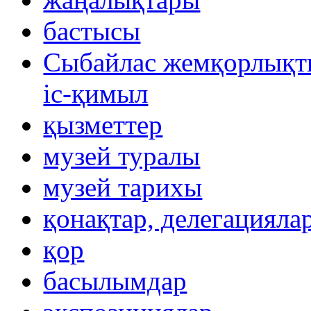
бастысы
Сыбайлас жемқорлықты
іс-қимыл
қызметтер
музей туралы
музей тарихы
қонақтар, делегацияла
қор
басылымдар