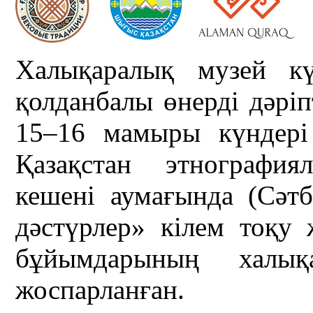
Халықаралық музей кү
қолданбалы өнерді дәрі
15–16 мамыры күндері
Қазақстан этнография
кешені аумағында (Сәт
дәстүрлер» кілем тоқу 
бұйымдарының халықа
жоспарланған.