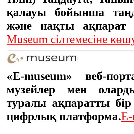
қалауы бойынша таң
және нақты ақпарат а
Museum сілтемесіне кө
«E-museum» веб-порт
музейлер мен олард
туралы ақпаратты бір 
цифрлық платформа.
E-