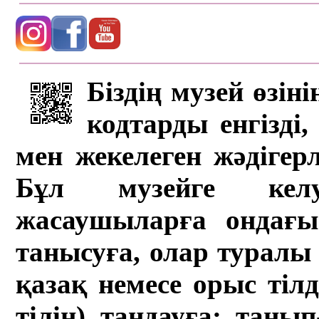
Біздің музей өзін
кодтарды енгізді,
мен жекелеген жәдігер
Бұл музейге кел
жасаушыларға ондағы 
танысуға, олар туралы 
қазақ немесе орыс тіл
тілін) таңдауға; танып-