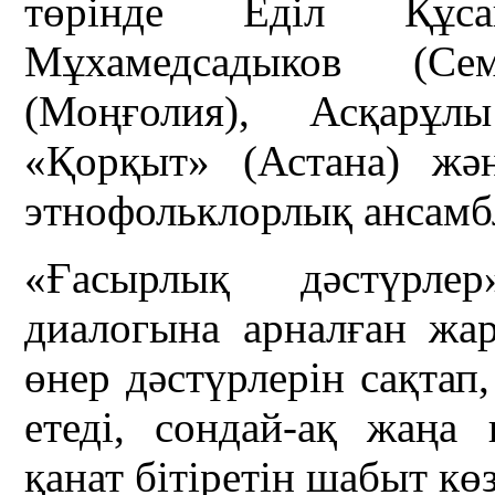
төрінде Еділ Құса
Мұхамедсадыков (Се
(Моңғолия), Асқарұл
«Қорқыт» (Астана) жән
этнофольклорлық ансамбл
«Ғасырлық дәстүрлер
диалогына арналған жар
өнер дәстүрлерін сақтап
етеді, сондай-ақ жаңа
қанат бітіретін шабыт кө