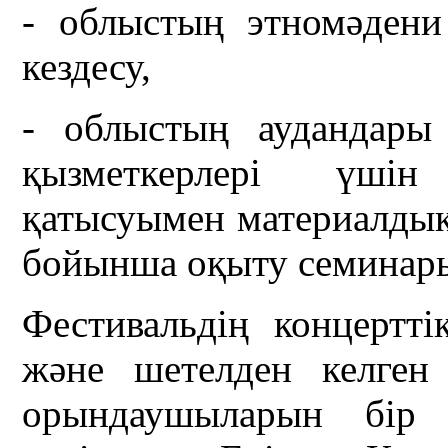
- облыстың этномәдени 
кездесу,
- облыстың аудандары
қызметкерлері үшін
қатысуымен материалдық
бойынша оқыту семинар
Фестивальдің концертті
және шетелден келген
орындаушыларын бір 