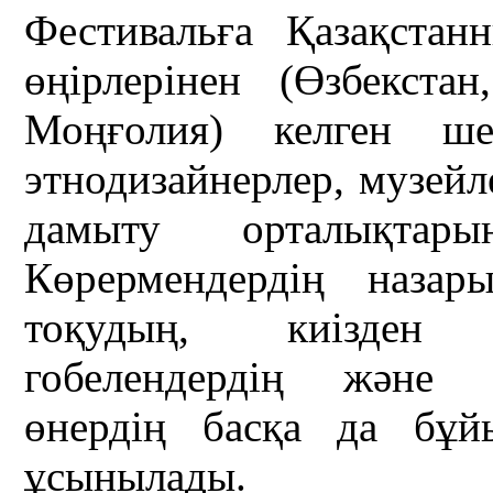
Фестивальға Қазақстан
өңірлерінен (Өзбекста
Моңғолия) келген ше
этнодизайнерлер, музейл
дамыту орталықтары
Көрермендердің назар
тоқудың, киізден 
гобелендердің және д
өнердің басқа да бұй
ұсынылады.