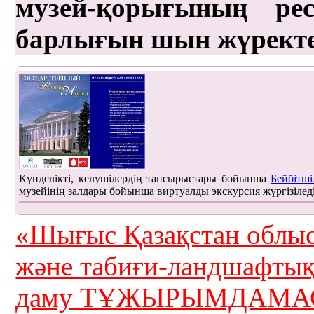
музей-қорығының рес
барлығын шын жүрект
Күнделікті, келушілердің тапсырыстары бойынша
Бейбітші
музейінің залдары бойынша виртуалды экскурсия жүргізілед
«Шығыс Қазақстан облыс
және табиғи-ландшафты
даму ТҰЖЫРЫМДАМАС