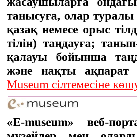
жасаушыларға ондағы 
танысуға, олар туралы 
қазақ немесе орыс тіл
тілін) таңдауға; танып-
қалауы бойынша таң
және нақты ақпарат а
Museum сілтемесіне кө
«E-museum» веб-порт
музейлер мен олард