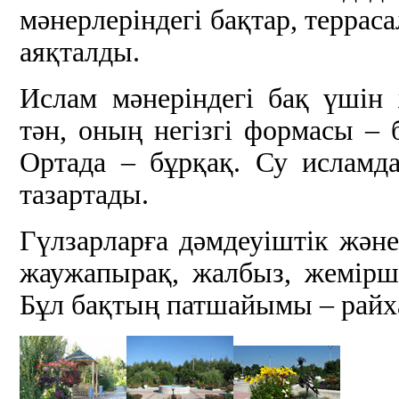
мәнерлеріндегі бақтар, террас
аяқталды.
Ислам мәнеріндегі бақ үшін
тән, оның негізгі формасы – 
Ортада – бұрқақ. Су исламда
тазартады.
Гүлзарларға дәмдеуіштік және
жаужапырақ, жалбыз, жемір
Бұл бақтың патшайымы – райх