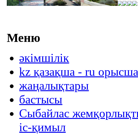
Меню
әкімшілік
kz қазақша - ru орысш
жаңалықтары
бастысы
Сыбайлас жемқорлықты
іс-қимыл