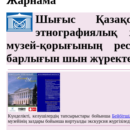
Жарнама
Шығыс Қазақс
этнографиялық 
музей-қорығының рес
барлығын шын жүрект
Күнделікті, келушілердің тапсырыстары бойынша
Бейбітші
музейінің залдары бойынша виртуалды экскурсия жүргізілед