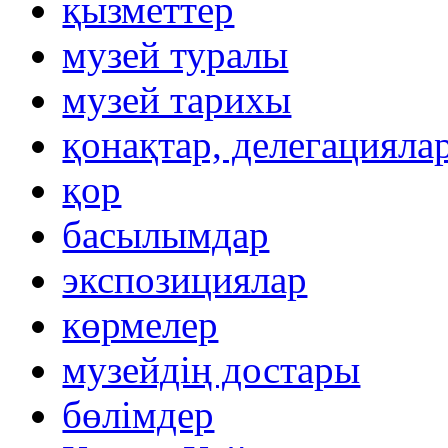
қызметтер
музей туралы
музей тарихы
қонақтар, делегацияла
қор
басылымдар
экспозициялар
көрмелер
музейдің достары
бөлімдер