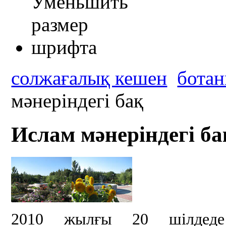
солжағалық кешен
ботан
мәнеріндегі бақ
Ислам мәнеріндегі ба
2010 жылғы 20 шілдеде