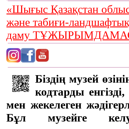
«Шығыс Қазақстан облыс
және табиғи-ландшафты
даму ТҰЖЫРЫМДАМАС
Біздің музей өзін
кодтарды енгізді,
мен жекелеген жәдігер
Бұл музейге кел