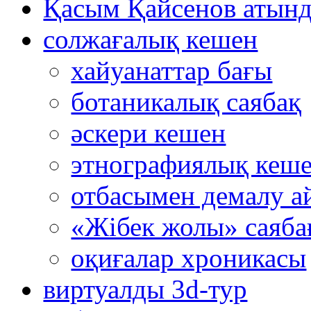
Қасым Қайсенов атынд
солжағалық кешен
хайуанаттар бағы
ботаникалық саябақ
әскери кешен
этнографиялық кеш
отбасымен демалу а
«Жібек жолы» саяба
оқиғалар хроникасы
виртуалды 3d-тур