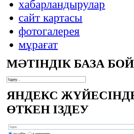
xабарландырулар
сайт картасы
фотогалерея
мұрағат
МӘТІНДІК БАЗА БО
ЯНДЕКС ЖҮЙЕСІНД
ӨТКЕН ІЗДЕУ
на сайте
в интернете