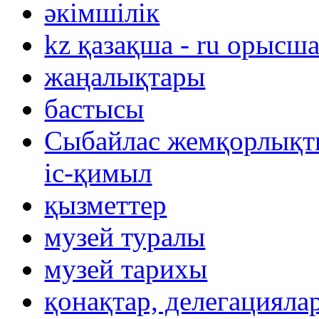
әкімшілік
kz қазақша - ru орысш
жаңалықтары
бастысы
Сыбайлас жемқорлықты
іс-қимыл
қызметтер
музей туралы
музей тарихы
қонақтар, делегацияла