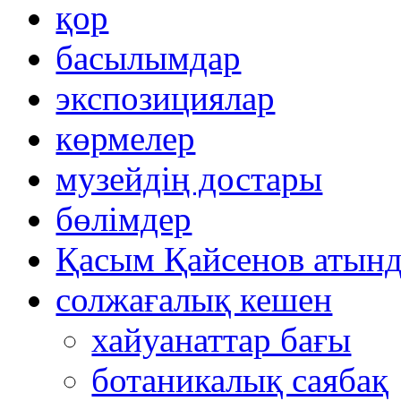
қор
басылымдар
экспозициялар
көрмелер
музейдің достары
бөлімдер
Қасым Қайсенов атынд
солжағалық кешен
хайуанаттар бағы
ботаникалық саябақ