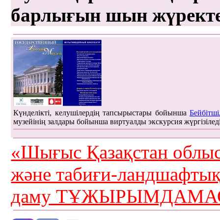
барлығын шын жүрект
Күнделікті, келушілердің тапсырыстары бойынша
Бейбітші
музейінің залдары бойынша виртуалды экскурсия жүргізілед
«Шығыс Қазақстан облыс
және табиғи-ландшафты
даму ТҰЖЫРЫМДАМАС