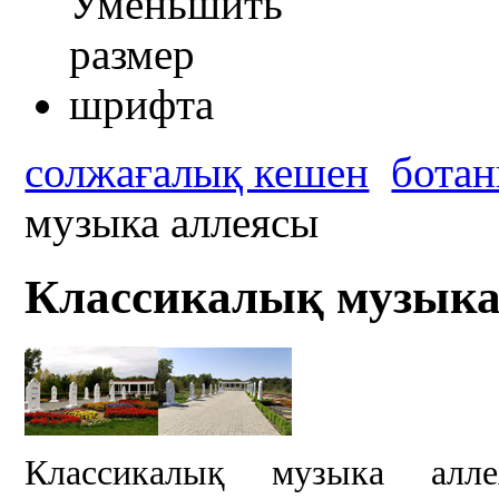
солжағалық кешен
ботан
музыка аллеясы
Классикалық музыка
Классикалық музыка алл