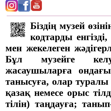
Біздің музей өзін
кодтарды енгізді,
мен жекелеген жәдігер
Бұл музейге кел
жасаушыларға ондағы 
танысуға, олар туралы 
қазақ немесе орыс тіл
тілін) таңдауға; танып-