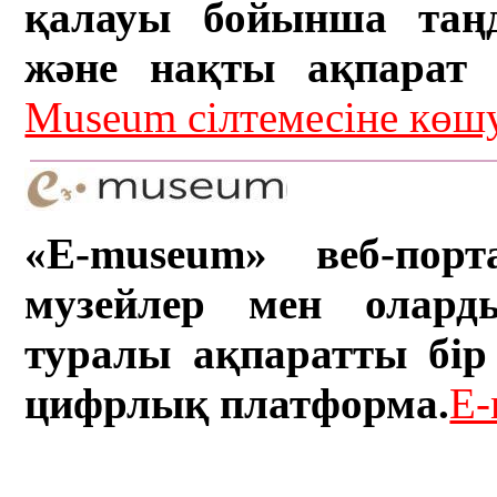
қалауы бойынша таң
және нақты ақпарат а
Museum сілтемесіне кө
«E-museum» веб-порт
музейлер мен олард
туралы ақпаратты бір 
цифрлық платформа.
E-