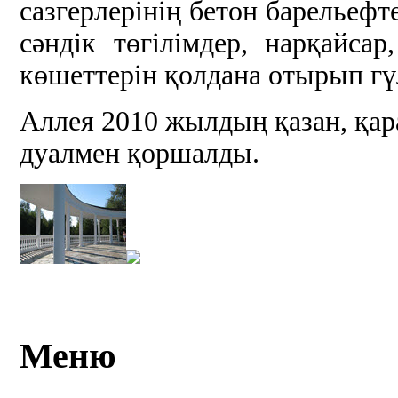
сазгерлерінің бетон барельеф
сәндік төгілімдер, нарқайсар
көшеттерін қолдана отырып гү
Аллея 2010 жылдың қазан, қар
дуалмен қоршалды.
Меню