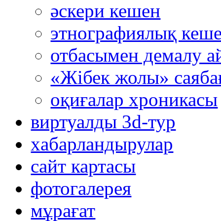
әскери кешен
этнографиялық кеш
отбасымен демалу а
«Жібек жолы» саяба
оқиғалар хроникасы
виртуалды 3d-тур
xабарландырулар
сайт картасы
фотогалерея
мұрағат