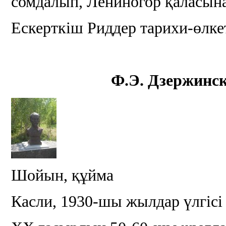
сомдалып, Лениногор қаласына
Ескерткіш Риддер тарихи-өлк
Ф.Э. Дзержинск
Шойын, құйма
Касли, 1930-шы жылдар үлгіс