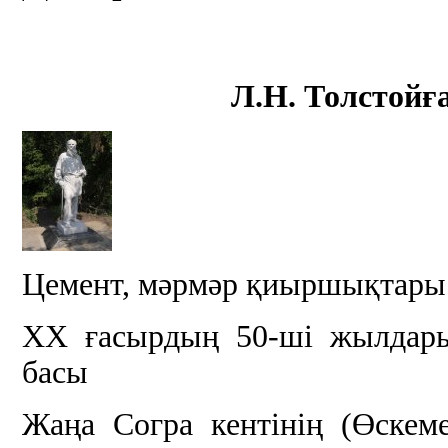
Л.Н. Толстойғ
Цемент, мәрмәр қиыршықтары
ХХ ғасырдың 50-ші жылдар
басы
Жаңа Согра кентінің (Өскеме