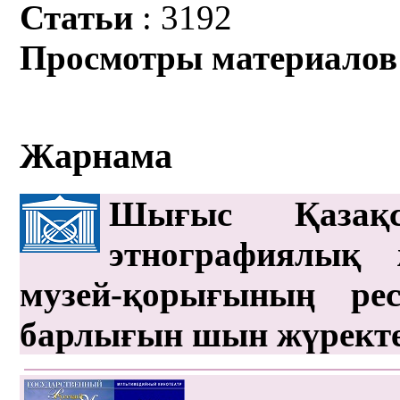
Статьи
: 3192
Просмотры материалов
Жарнама
Шығыс Қазақс
этнографиялық 
музей-қорығының рес
барлығын шын жүрект