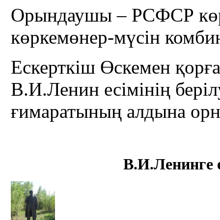
Орындаушы – РСФСР кө
көркемөнер-мүсін комби
Ескерткіш Өскемен қор
В.И.Ленин есімінің беріл
ғимаратының алдына орн
В.И.Ленинге 