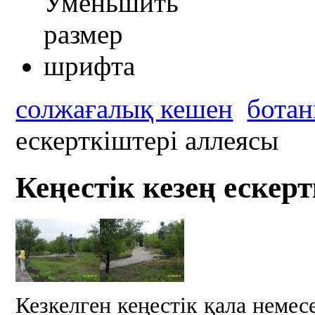
солжағалық кешен
ботан
ескерткіштері аллеясы
Кеңестік кезең ескер
Кезкелген кеңестік қала немес