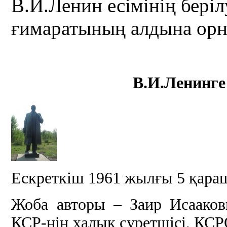
В.И.Ленин есімінің беріл
ғимаратының алдына орн
В.И.Ленинге
Ескреткіш 1961 жылғы 5 қара
Жоба авторы – Заир Исаако
КСР-нің халық суретшісі, КС