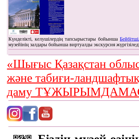
Күнделікті, келушілердің тапсырыстары бойынша
Бейбітші
музейінің залдары бойынша виртуалды экскурсия жүргізілед
«Шығыс Қазақстан облыс
және табиғи-ландшафты
даму ТҰЖЫРЫМДАМАС
Біздің музей өзін