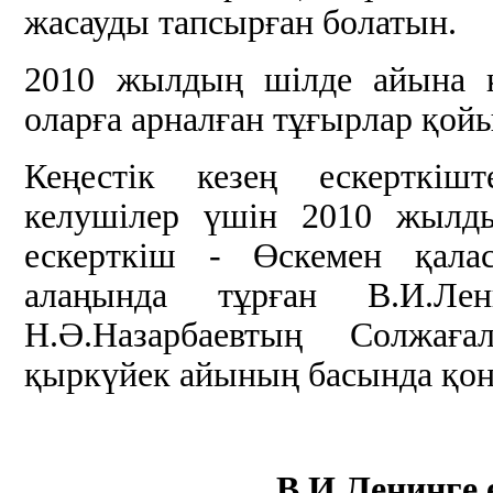
жасауды тапсырған болатын.
2010 жылдың шілде айына қа
оларға арналған тұғырлар қой
Кеңестік кезең ескерткішт
келушілер үшін 2010 жылд
ескерткіш - Өскемен қал
алаңында тұрған В.И.Ле
Н.Ә.Назарбаевтың Солжағ
қыркүйек айының басында қо
В.И.Ленинге 