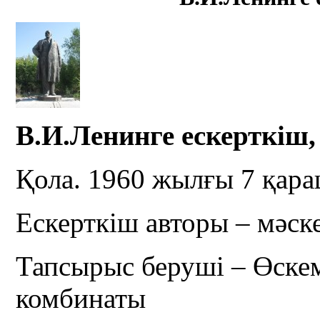
В.И.Ленинге ескерткіш
Қола. 1960 жылғы 7 қар
Ескерткіш авторы – мәск
Тапсырыс беруші – Өск
комбинаты