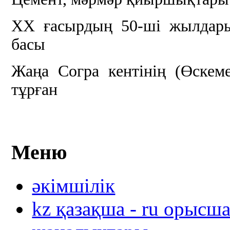
ХХ ғасырдың 50-ші жылдар
басы
Жаңа Согра кентінің (Өскеме
тұрған
Меню
әкімшілік
kz қазақша - ru орысш