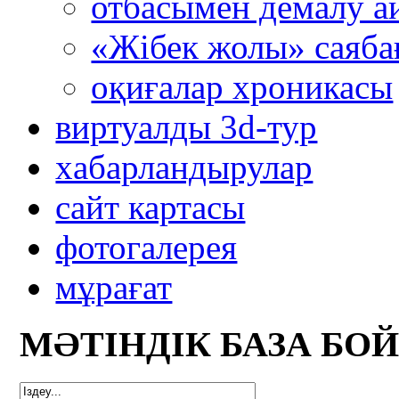
отбасымен демалу а
«Жібек жолы» саяба
оқиғалар хроникасы
виртуалды 3d-тур
xабарландырулар
сайт картасы
фотогалерея
мұрағат
МӘТІНДІК БАЗА БО