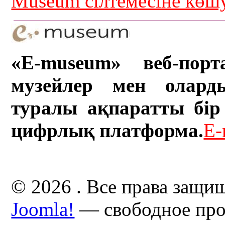
Museum сілтемесіне кө
«E-museum» веб-порт
музейлер мен олард
туралы ақпаратты бір 
цифрлық платформа.
E-
© 2026 . Все права защи
Joomla!
— свободное про