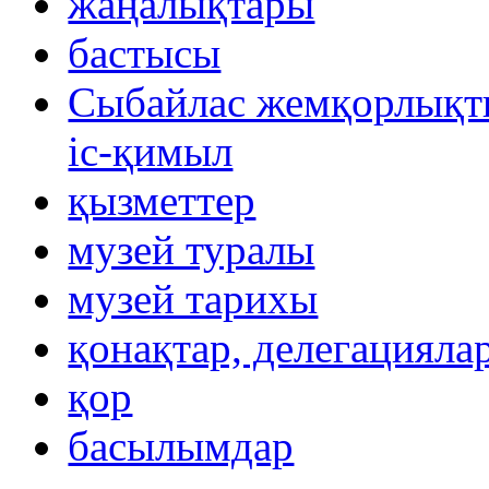
жаңалықтары
бастысы
Сыбайлас жемқорлықты
іс-қимыл
қызметтер
музей туралы
музей тарихы
қонақтар, делегацияла
қор
басылымдар