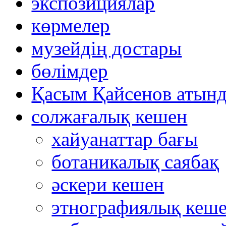
экспозициялар
көрмелер
музейдің достары
бөлімдер
Қасым Қайсенов атынд
солжағалық кешен
хайуанаттар бағы
ботаникалық саябақ
әскери кешен
этнографиялық кеш