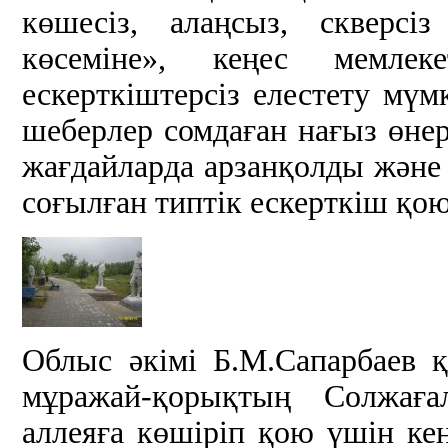
көшесіз, алаңсыз, скверсі
көсеміне», кеңес мемлеке
ескерткіштерсіз елестету мүмк
шеберлер сомдаған нағыз өне
жағдайларда арзанқолды және
соғылған типтік ескерткіш қо
Облыс әкімі Б.М.Сапарбаев қ
мұражай-қорықтың Солжаға
аллеяға көшіріп қою үшін кеңе