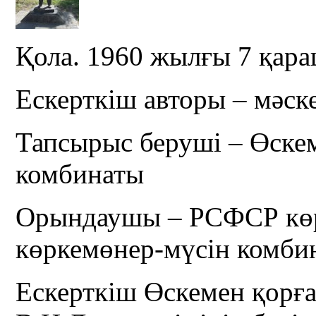
Қола. 1960 жылғы 7 қар
Ескерткіш авторы – мәск
Тапсырыс беруші – Өск
комбинаты
Орындаушы – РСФСР кө
көркемөнер-мүсін комби
Ескерткіш Өскемен қор