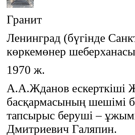
Гранит
Ленинград (бүгінде Санк
көркемөнер шеберханас
1970 ж.
А.А.Жданов ескерткіші
басқармасының шешімі 
тапсырыс беруші – ұжым
Дмитриевич Галяпин.