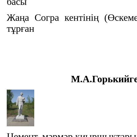
басы
Жаңа Согра кентінің (Өскеме
тұрған
М.А.Горькийге
Цемент, мәрмәр қиыршықтары