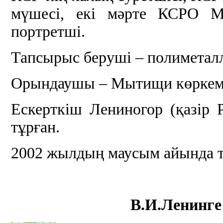
мүшесі, екі мәрте КСРО Ме
портретші.
Тапсырыс беруші – полиметал
Орындаушы – Мытищи көркем 
Ескерткіш Лениногор (қазір
тұрған.
2002 жылдың маусым айында т
В.И.Ленинге