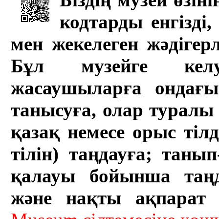
кодтарды енгізді,
мен жекелеген жәдігер
Бұл музейге кел
жасаушыларға ондағы 
танысуға, олар туралы 
қазақ немесе орыс тіл
тілін) таңдауға; танып-
қалауы бойынша таң
және нақты ақпарат а