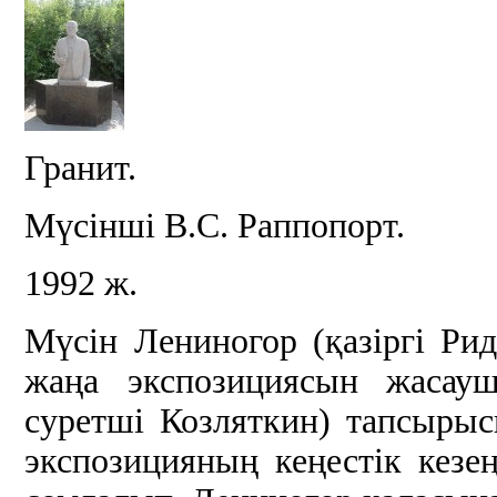
Гранит.
Мүсінші В.С. Раппопорт.
1992 ж.
Мүсін Лениногор (қазіргі Ри
жаңа экспозициясын жасау
суретші Козляткин) тапсыры
экспозицияның кеңестік кезе