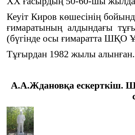
ХХ ғасырдың 50-60-шы жылд
Кеуіт Киров көшесінің бойы
ғимаратының алдындағы тұғ
(бүгінде осы ғимаратта ШҚО Ұ
Тұғырдан 1982 жылы алынған.
А.А.Жданов
қа ескерткіш
.
Ш