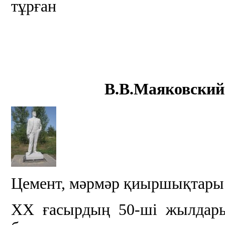
тұрған
В.В.Маяковский
Цемент, мәрмәр қиыршықтары
ХХ ғасырдың 50-ші жылдар