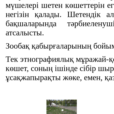
мүшелері шетен көшеттерін е
негізін қалады. Шетендік а
бақшаларында тәрбиелену
атсалысты.
Зообақ қабырғаларының бойыме
Тек этнографиялық мұражай-қ
көшет, соның ішінде сібір шыр
ұсақжапырақты жөке, емен, қа