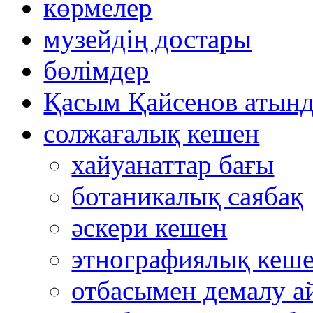
көрмелер
музейдің достары
бөлімдер
Қасым Қайсенов атынд
солжағалық кешен
хайуанаттар бағы
ботаникалық саябақ
әскери кешен
этнографиялық кеш
отбасымен демалу а