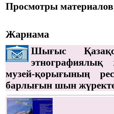
Просмотры материалов
Жарнама
Шығыс Қазақс
этнографиялық 
музей-қорығының рес
барлығын шын жүрект