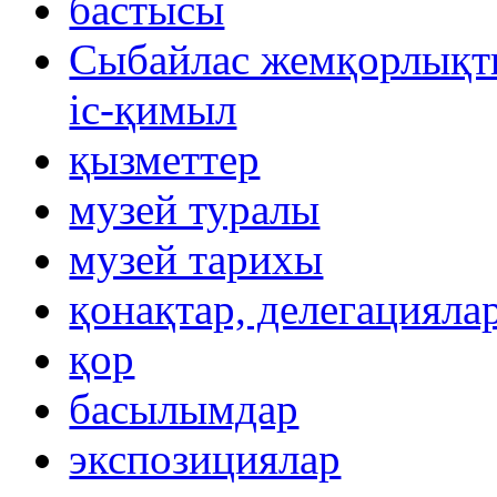
бастысы
Сыбайлас жемқорлықты
іс-қимыл
қызметтер
музей туралы
музей тарихы
қонақтар, делегацияла
қор
басылымдар
экспозициялар