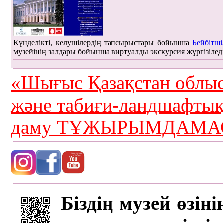
Күнделікті, келушілердің тапсырыстары бойынша
Бейбітші
музейінің залдары бойынша виртуалды экскурсия жүргізілед
«Шығыс Қазақстан облыс
және табиғи-ландшафты
даму ТҰЖЫРЫМДАМАС
Біздің музей өзін