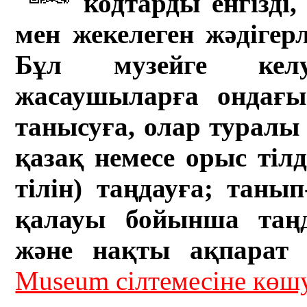
кодтарды енгізді,
мен жекелеген жәдігер
Бұл музейге кел
жасаушыларға ондағы 
танысуға, олар туралы 
қазақ немесе орыс тіл
тілін) таңдауға; танып-
қалауы бойынша таң
және нақты ақпарат а
Museum сілтемесіне кө