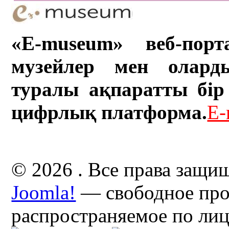
«E-museum» веб-порт
музейлер мен олард
туралы ақпаратты бір 
цифрлық платформа.
E-
© 2026 . Все права защи
Joomla!
— свободное про
распространяемое по ли