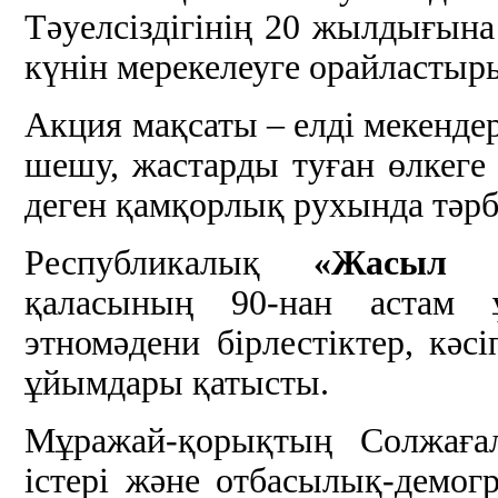
Тәуелсіздігінің 20 жылдығына
күнін мерекелеуге орайластыр
Акция мақсаты – елді мекендер
шешу, жастарды туған өлкег
деген қамқорлық рухында тәрб
Республикалық
«Жасыл 
қаласының 90-нан астам 
этномәдени бірлестіктер, кәс
ұйымдары қатысты.
Мұражай-қорықтың Солжағал
істері және отбасылық-демог