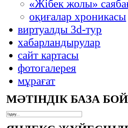
«Жібек жолы» саяба
оқиғалар хроникасы
виртуалды 3d-тур
xабарландырулар
сайт картасы
фотогалерея
мұрағат
МӘТІНДІК БАЗА БО