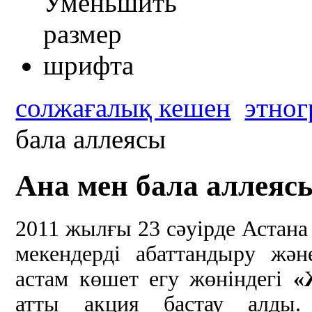
солжағалық кешен
этно
бала аллеясы
Ана мен бала аллеяс
2011 жылғы 23 сәуірде Астана 
мекендерді абаттандыру жә
астам көшет егу жөніндегі
«
атты акция бастау алды.