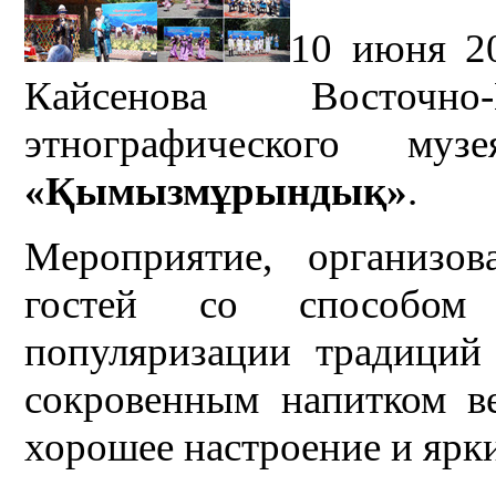
10 июня 20
Кайсенова Восточно-К
этнографического муз
«Қымызмұрындық»
.
Мероприятие, организо
гостей со способом
популяризации традиций
сокровенным напитком ве
хорошее настроение и ярки