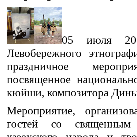
05 июля 20
Левобережного этнографи
праздничное мероп
посвященное националь
кюйши, композитора Дины
Мероприятие, организо
гостей со священным 
казахского народа и тв