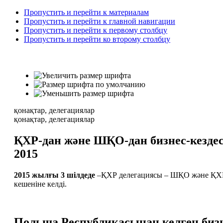
Пропустить и перейти к материалам
Пропустить и перейти к главной навигации
Пропустить и перейти к первому столбцу
Пропустить и перейти ко второму столбцу
қонақтар, делегациялар
қонақтар, делегациялар
ҚХР-дан және ШҚО-дан бизнес-кезде
2015
2015 жылғы 3 шілдеде
–ҚХР делегациясы – ШҚО және ҚХР 
кешеніне келді.
Польша Республикасынан келген биз