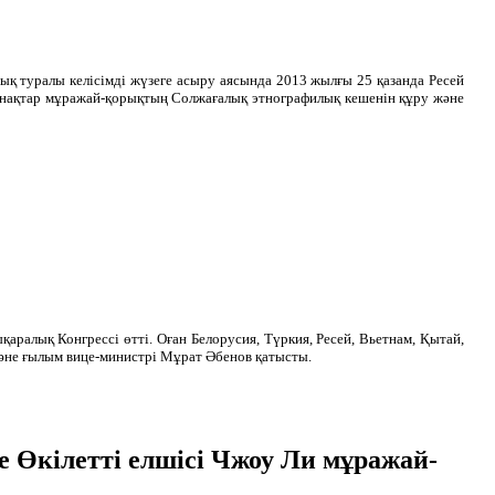
ық туралы келісімді жүзеге асыру аясында 2013 жылғы 25 қазанда Ресей
онақтар мұражай-қорықтың Солжағалық этнографилық кешенін құру және
ралық Конгрессі өтті. Оған Белорусия, Түркия, Ресей, Вьетнам, Қытай,
әне ғылым вице-министрі Мұрат Әбенов қатысты.
Өкілетті елшісі Чжоу Ли мұражай-