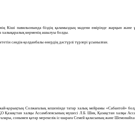
нің Кіші павильонында біздің қаламыздың мәдени өмірінде жарқын және
 халықаралық көрменің ашылуы болды.
ететін сәндік-қолданбалы өнердің дәстүрлі түрлері ұсынылған.
ай-қорықтың Солжағалық кешенінде татар халық мейрамы «Сабантой» болды
ШҚО Қазақстан халқы Ассамблеясының мүшесі Л.Б. Шик, Қазақстан халқы Ас
ағалары, сонымен қатар мерекелік іс-шараға Семей қаласының және Шемонайха 