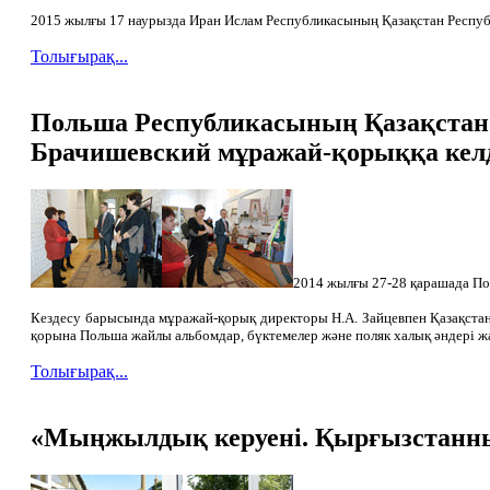
2015 жылғы 17 наурызда Иран Ислам Республикасының Қазақстан Респуб
Толығырақ...
Польша Республикасының Қазақстан
Брачишевский мұражай-қорыққа келд
2014 жылғы 27-28 қарашада По
Кездесу барысында мұражай-қорық директоры Н.А. Зайцевпен Қазақстан
қорына Польша жайлы альбомдар, бүктемелер және поляк халық әндері жа
Толығырақ...
«Мыңжылдық керуені. Қырғызстанның