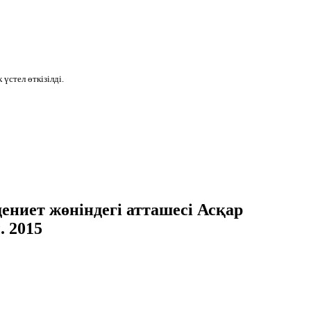
 үстел
өткізілді.
ниет жөніндегі атташесі Асқар
 2015