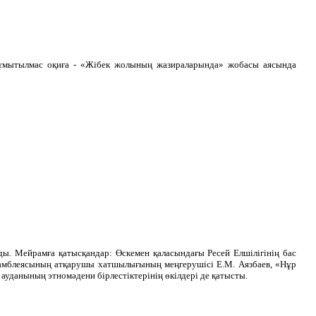
 ұмытылмас оқиға - «Жібек жолының жазираларында» жобасы аясында
. Мейрамға қатысқандар: Өскемен қаласындағы Ресей Елшілігінің бас
самблеясының атқарушы хатшылығының меңгерушісі Е.М. Аязбаев, «Нұр
ауданының этномәдени бірлестіктерінің өкілдері де қатысты.