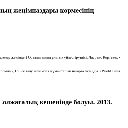
ның жеңімпаздары көрмесінің
елелер жөніндегі Орталығының ұлттық үйлестірушісі, Лауренс Кортевех -
урсының 150-ге таяу жеңімпаз жұмыстарын назарға ұсынды. «World Press
олжағалық кешенінде болуы. 2013.