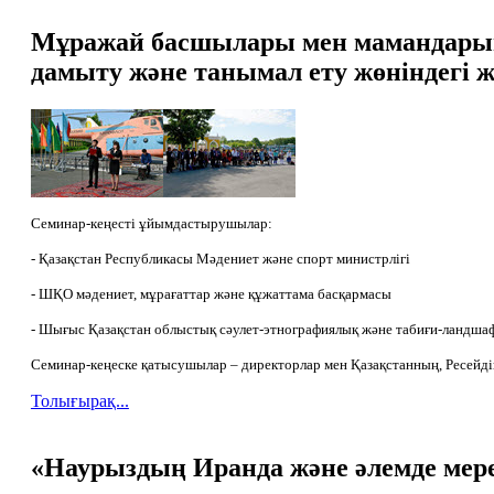
Мұражай басшылары мен мамандарын
дамыту және танымал ету жөніндегі ж
Семинар-кеңесті ұйымдастырушылар:
- Қазақстан Республикасы Мәдениет және спорт министрлігі
- ШҚО мәдениет, мұрағаттар және құжаттама басқармасы
- Шығыс Қазақстан облыстық сәулет-этнографиялық және табиғи-ландш
Семинар-кеңеске қатысушылар – директорлар мен Қазақстанның, Ресей
Толығырақ...
«Наурыздың Иранда және әлемде мере