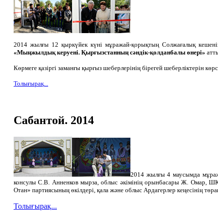
2014 жылғы 12 қыркүйек күні мұражай-қорықтың Солжағалық кешені
«Мыңжылдық керуені. Қырғызстанның сәндік-қолданбалы өнері»
атты
Көрмеге қазіргі заманғы қырғыз шеберлерінің бірегей шеберліктерін көрс
Толығырақ...
Сабантой. 2014
2014 жылғы 4 маусымда мұраж
консулы С.В. Анненков мырза, облыс әкімінің орынбасары Ж. Омар, 
Отан» партиясының өкілдері, қала және облыс Ардагерлер кеңесінің төр
Толығырақ...