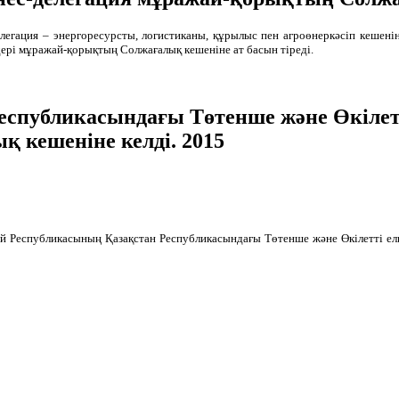
легация – энергоресурсты, логистиканы, құрылыс пен агроөнеркәсіп кешені
рі мұражай-қорықтың Солжағалық кешеніне ат басын тіреді.
спубликасындағы Төтенше және Өкілетт
 кешеніне келді. 2015
й Республикасының Қазақстан Республикасындағы Төтенше және Өкілетті ел