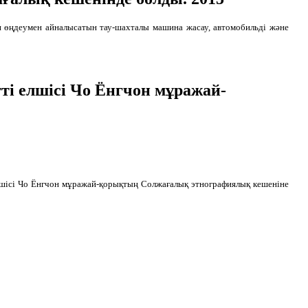
н өңдеумен айналысатын тау-шахталы машина жасау, автомобильді және
і елшісі Чо Ёнгчон мұражай-
шісі Чо Ёнгчон мұражай-қорықтың Солжағалық этнографиялық кешеніне