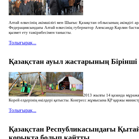
Алтай өлкесінің әкімшілігі мен Шығыс Қазақстан облысының әкімдігі а
Федерациясындағы Алтай өлкесінің губернатор Александр Карлин баст
қызмет ету тәжірибесімен танысты.
Толығырақ...
Қазақстан ауыл жастарының Бірінші 
2013 жылғы 14 қазанда мұража
Корей елдерінің өкілдері қатысты. Конгресс жұмысына ҚР қаржы минис
Толығырақ...
Қазақстан Республикасындағы Қытай
қорықта болып қайтты