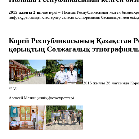
2015 жылғы 2 шілде күні
– Польша Республикасынан келген бизнес-де
инфрақұрылымды кластерлер саласы кәсіпорнының басшылары мен өкілде
Корей Республикасының Қазақстан Ре
қорықтың Солжағалық этнографиялық
2015 жылғы 26 маусымда Коре
келді.
Алексей Мазнициннің фотосуреттері