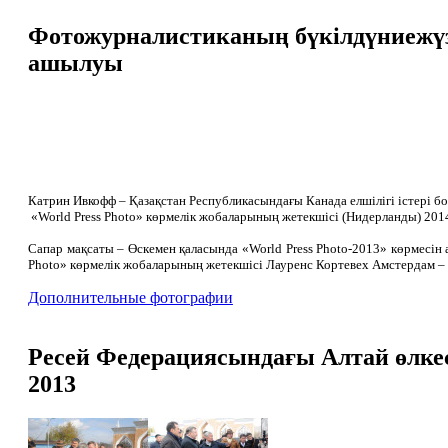
Фотожурналистиканың бүкілдүниежүзі
ашылуы
Катрин Ивкофф – Қазақстан Республикасындағы Канада елшілігі істері б
«World Press Photo» көрмелік жобаларының жетекшісі (Нидерланды) 2014
Сапар мақсаты – Өскемен қаласында «World Press Photo-2013» көрмесін
Photo» көрмелік жобаларының жетекшісі Лауренс Кортевех Амстердам – 
Дополнительные фотографии
Ресей Федерациясындағы Алтай өлке
2013