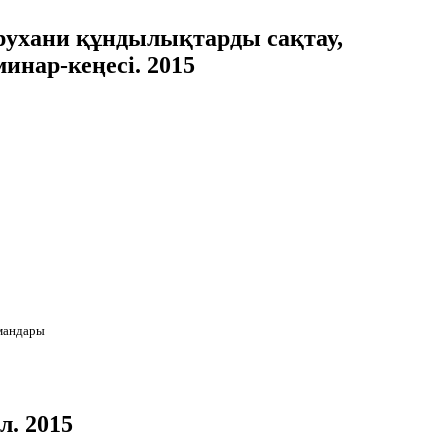
ухани құндылықтарды сақтау,
инар-кеңесі. 2015
амандары
. 2015