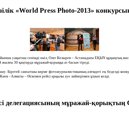
лік «World Press Photo-2013» конкурсы
ойынша уақытша сенімді өкіл, Олег Козырев – Астанадағы ЕҚЫҰ құқықтық мәс
 жылғы 30 қаңтарда мұражай-қорыққа ат басын тіреді.
 ашу. Бірегей саяхатшы көрме фотожурналистиканың әлемдегі ең беделді конк
Киев –Алматы – Өскемен рейсі арқылы әуе лайнерімен ұшып келді.
сі делегациясының мұражай-қорықтың С