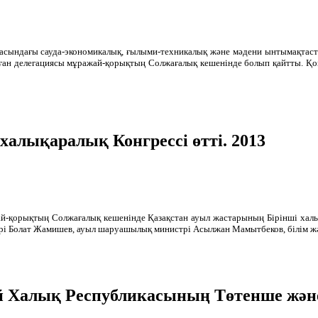
расындағы сауда-экономикалық, ғылыми-техникалық және мәдени ынтымақтаст
аған делегациясы мұражай-қорықтың Солжағалық кешенінде болып қайтты. Қ
халықаралық Конгрессі өтті. 2013
й-қорықтың Солжағалық кешенінде Қазақстан ауыл жастарының Бірінші халықа
трі Болат Жамишев, ауыл шаруашылық министрі Асылжан Мамытбеков, білім ж
 Халық Республикасының Төтенше және 