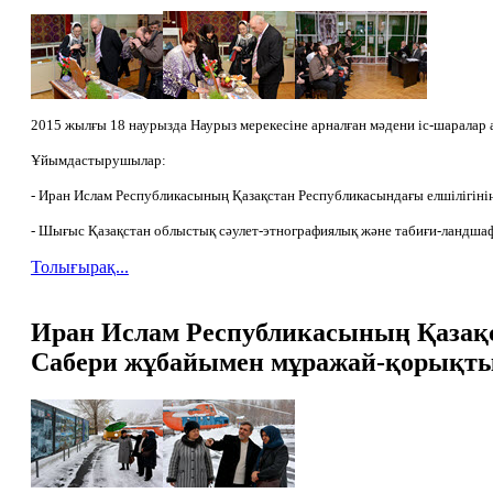
2015 жылғы 18 наурызда Наурыз мерекесіне арналған мәдени іс-шаралар
Ұйымдастырушылар:
- Иран Ислам Республикасының Қазақстан Республикасындағы елшілігінің
- Шығыс Қазақстан облыстық сәулет-этнографиялық және табиғи-ландша
Толығырақ...
Иран Ислам Республикасының Қазақст
Сабери жұбайымен мұражай-қорықтың