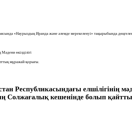
 аясында «Наурыздың Иранда және әлемде мерекеленуі» тақырыбында дөңгелек
 Мәдени өкілділігі
фттық мұражай-қорығы.
ан Республикасындағы елшілігінің мәде
 Солжағалық кешенінде болып қайтты.