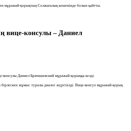
мен мұражай-қорықтың Солжағалық кешенінде болып қайтты.
ң вице-консулы – Даниел
е-консулы Даниел Брачишевский мұражай-қорыққа келді.
бірлескен жұмыс туралы диалог жүргізілді. Вице-консул мұражай-қорық