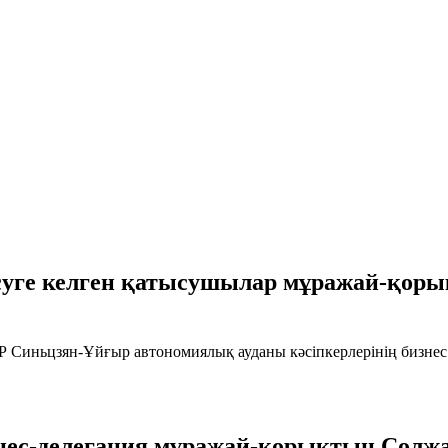
суге келген қатысушылар мұражай-қоры
Синьцзян-Ұйғыр автономиялық ауданы кәсіпкерлерінің бизнес
нес-делегация мұражай-қорықтың Солжа