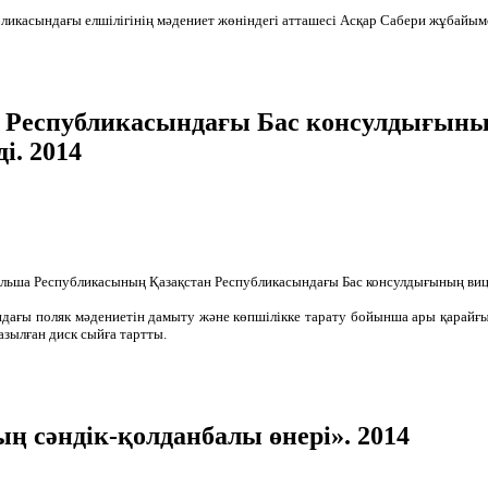
ликасындағы елшілігінің мәдениет жөніндегі атташесі Асқар Сабери жұбайы
 Республикасындағы Бас консулдығыны
і. 2014
льша Республикасының Қазақстан Республикасындағы Бас консулдығының виц
дағы поляк мәдениетін дамыту және көпшілікке тарату бойынша ары қарайғы 
зылған диск сыйға тартты.
 сәндік-қолданбалы өнері». 2014