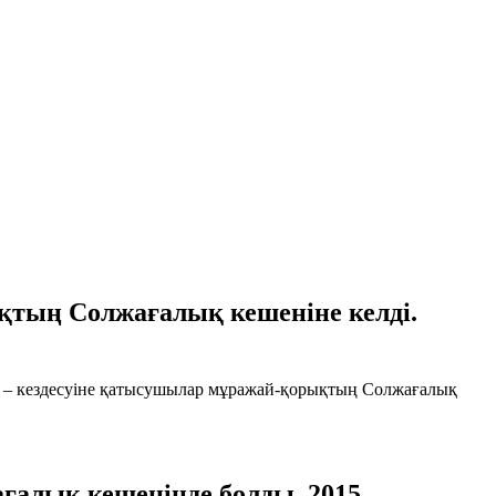
қтың Солжағалық кешеніне келді.
 – кездесуіне қатысушылар мұражай-қорықтың Солжағалық
ғалық кешенінде болды. 2015