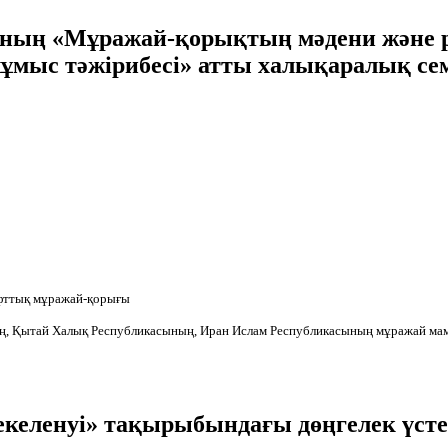
ың «Мұражай-қорықтың мәдени және р
ұмыс тәжірибесі» атты халықаралық сем
афттық мұражай-қорығы
дің, Қытай Халық Республикасының, Иран Ислам Республикасының мұражай м
келенуі» тақырыбындағы дөңгелек үстел