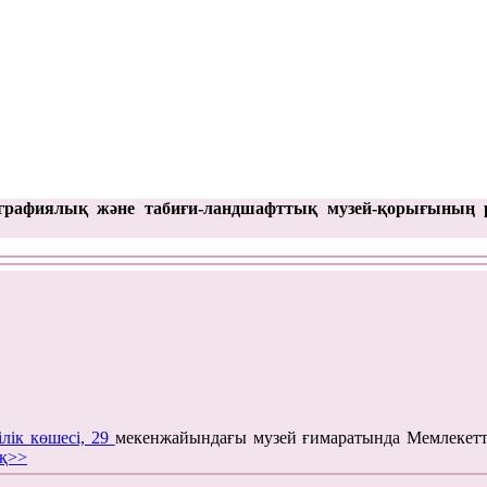
графиялық және табиғи-ландшафттық музей-қорығының 
ілік көшесі, 29
мекенжайындағы музей ғимаратында Мемлекетт
қ>>