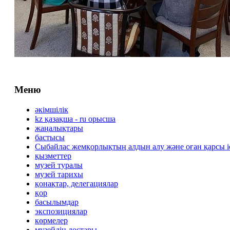
Меню
әкімшілік
kz қазақша - ru орысша
жаңалықтары
бастысы
Сыбайлас жемқорлықтың алдын алу және оған қарсы 
қызметтер
музей туралы
музей тарихы
қонақтар, делегациялар
қор
басылымдар
экспозициялар
көрмелер
музейдің достары