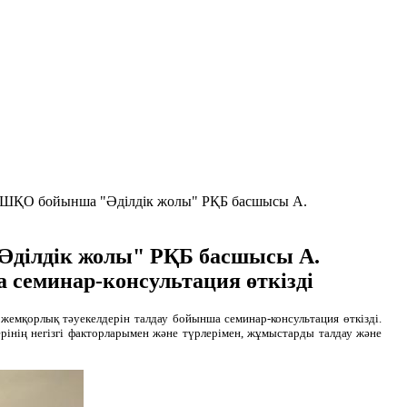
ті ШҚО бойынша "Әділдік жолы" РҚБ басшысы А.
"Әділдік жолы" РҚБ басшысы А.
семинар-консультация өткізді
мқорлық тәуекелдерін талдау бойынша семинар-консультация өткізді.
інің негізгі факторларымен және түрлерімен, жұмыстарды талдау және