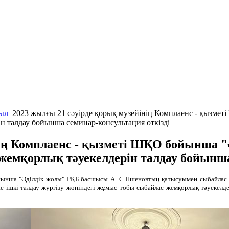
мыл
2023 жылғы 21 сәуірде қорық музейінің Комплаенс - қызме
 талдау бойынша семинар-консультация өткізді
нің Комплаенс - қызметі ШҚО бойынша 
емқорлық тәуекелдерін талдау бойынша 
йынша "Әділдік жолы" РҚБ басшысы А. С.Пшеновтың қатысуымен сыбайлас же
 ішкі талдау жүргізу жөніндегі жұмыс тобы сыбайлас жемқорлық тәуекелдер