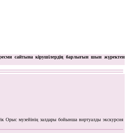
ресми сайтына кірушілердің барлығын шын жүректен
ік Орыс музейінің залдары бойынша виртуалды экскурсия