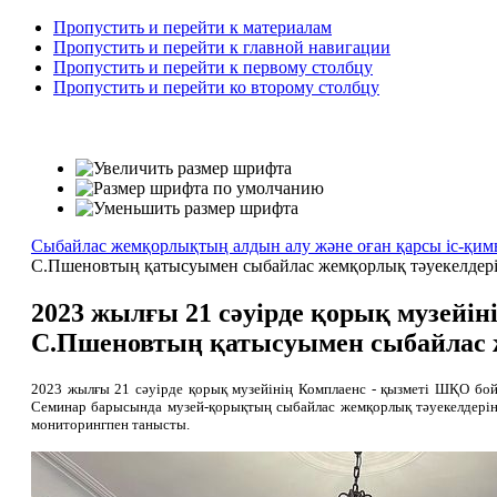
Пропустить и перейти к материалам
Пропустить и перейти к главной навигации
Пропустить и перейти к первому столбцу
Пропустить и перейти ко второму столбцу
Сыбайлас жемқорлықтың алдын алу және оған қарсы іс-қи
С.Пшеновтың қатысуымен сыбайлас жемқорлық тәуекелдерін
2023 жылғы 21 сәуірде қорық музейі
С.Пшеновтың қатысуымен сыбайлас ж
2023 жылғы 21 сәуірде қорық музейінің Комплаенс - қызметі ШҚО бо
Семинар барысында музей-қорықтың сыбайлас жемқорлық тәуекелдеріне
мониторингпен танысты.