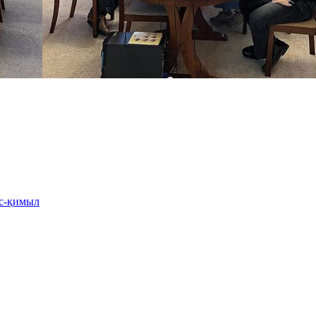
іс-қимыл