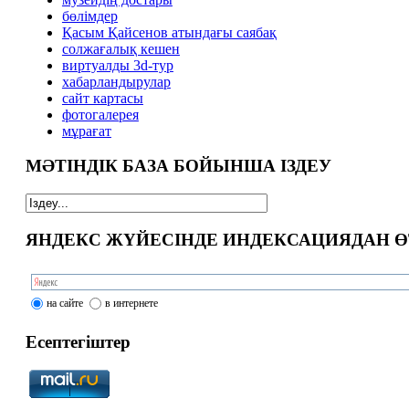
бөлімдер
Қасым Қайсенов атындағы саябақ
солжағалық кешен
виртуалды 3d-тур
xабарландырулар
сайт картасы
фотогалерея
мұрағат
МӘТІНДІК БАЗА БОЙЫНША ІЗДЕУ
ЯНДЕКС ЖҮЙЕСІНДЕ ИНДЕКСАЦИЯДАН Ө
на сайте
в интернете
Есептегіштер