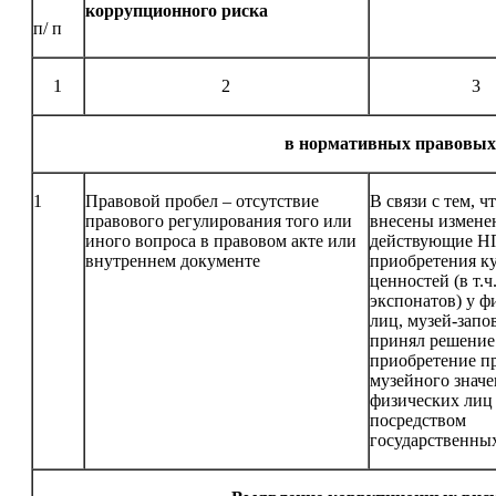
коррупционного риска
п/ п
1
2
3
в нормативных правовых а
1
Правовой пробел – отсутствие
В связи с тем, ч
правового регулирования того или
внесены измене
иного вопроса в правовом акте или
действующие НП
внутреннем документе
приобретения к
ценностей (в т.ч
экспонатов) у ф
лиц, музей-запо
принял решение
приобретение п
музейного значе
физических лиц
посредством
государственны