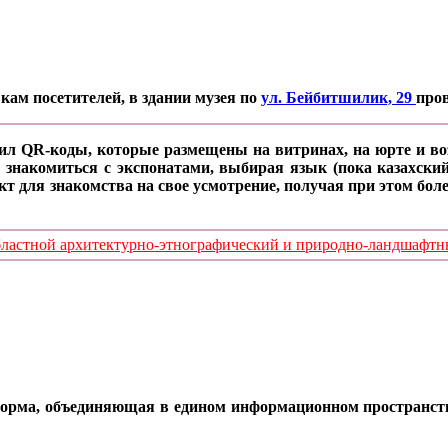
кам посетителей, в здании музея по
ул. Бейбитшилик, 29
про
ил QR-коды, которые размещены на витринах, на юрте и воз
 знакомиться с экспонатами, выбирая язык (пока казахский
кт для знакомства на свое усмотрение, получая при этом б
стной архитектурно-этнографический и природно-ландшафтный
орма, объединяющая в едином информационном пространстве 