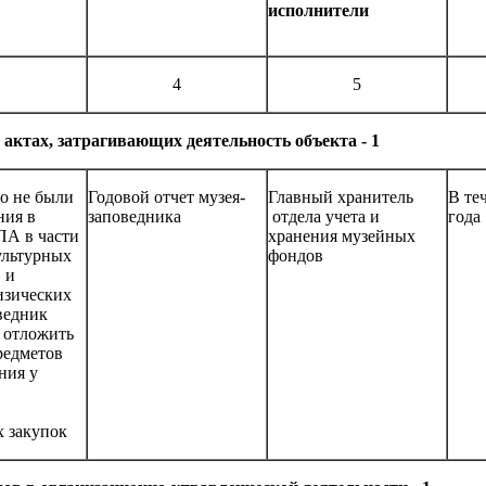
исполнители
4
5
ктах, затрагивающих деятельность объекта - 1
то не были
Годовой отчет музея-
Главный хранитель
В те
ния в
заповедника
отдела учета и
года
А в части
хранения музейных
ультурных
фондов
. и
изических
ведник
 отложить
редметов
ния у
х закупок