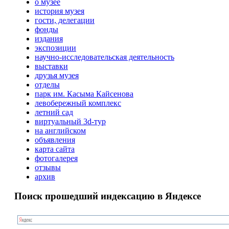
о музее
история музея
гости, делегации
фонды
издания
экспозиции
научно-исследовательская деятельность
выставки
друзья музея
отделы
парк им. Касыма Кайсенова
левобережный комплекс
летний сад
виртуальный 3d-тур
на английском
объявления
карта сайта
фотогалерея
отзывы
архив
Поиск прошедший индексацию в Яндексе