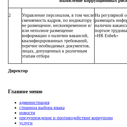
Выявление коррупционных риско
2
Управление персоналом, в том числе
На регулярной о
сменяемость кадров, по индикатору :
размещать инфо
не размещение, несвоевременное и/
наличии ваканс
или неполное размещение
портале трудовы
информации о наличии вакансий,
«HR Enbek»
квалифицированных требований,
перечне необходимых документов,
лицах, допущенных к различным
этапам отбора
Директор 
Главное меню
администрация
страница выбора языка
новости
предупреждение и противодействие коррупции
услуги