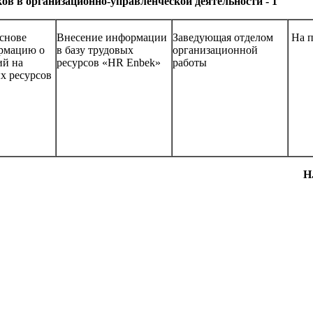
в в организационно-управленческой деятельности - 1
снове
Внесение информации
Заведующая отделом
На 
рмацию о
в базу трудовых
организационной
ий на
ресурсов «HR Enbek»
работы
х ресурсов
Н. Ахметжа