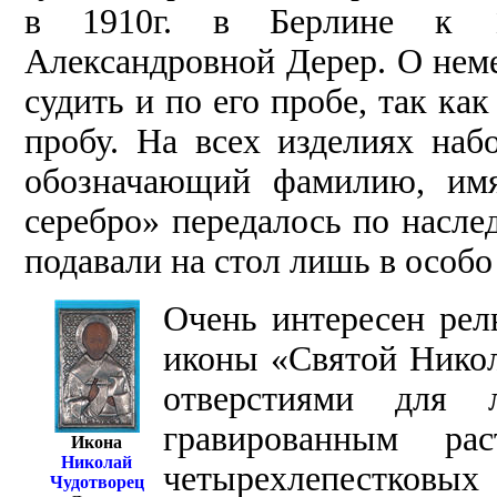
в 1910г. в Берлине к 1
Александровной Дерер. О нем
судить и по его пробе, так ка
пробу. На всех изделиях наб
обозначающий фамилию, имя
серебро» передалось по насле
подавали на стол лишь в особ
Очень интересен ре
иконы «Святой Никола
отверстиями для
гравированным ра
Икона
Николай
четырехлепестков
Чудотворец