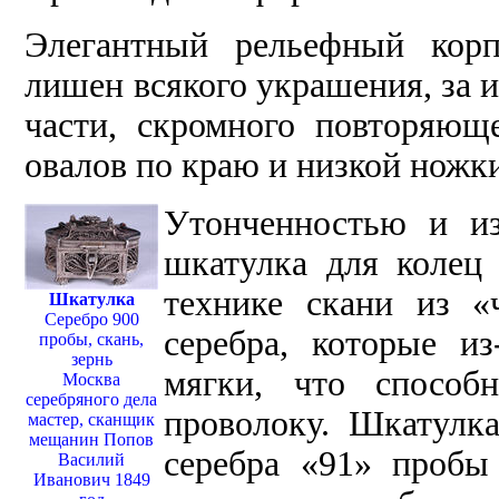
Элегантный рельефный корп
лишен всякого украшения, за 
части, скромного повторяющ
овалов по краю и низкой ножк
Утонченностью и из
шкатулка для колец 
технике скани из «
Шкатулка
Серебро 900
серебра, которые из
пробы, скань,
зернь
мягки, что способ
Москва
серебряного дела
проволоку. Шкатулка
мастер, сканщик
мещанин Попов
серебра «91» пробы 
Василий
Иванович 1849