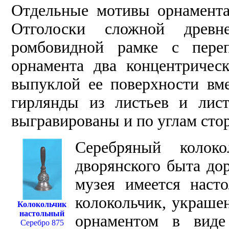
Отдельные мотивы орнамент
Отголоски сложной древ
ромбовидной рамке с пере
орнамента два концентричес
выпуклой ее поверхности вме
гирлянды из листьев и лис
выгравированы и по углам сто
Серебряный колок
дворянского быта до
музея имеется наст
колокольчик, украше
Колокольчик
настольный
орнаментом в виде
Серебро 875