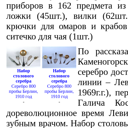
приборов в 162 предмета из
ложки (45шт.), вилки (62шт.
крючки для омаров и крабов 
ситечко для чая (1шт.)
По рассказ
Каменогорс
серебро дос
Набор
Набор
столового
столового
линии – Лев
серебра
серебра
Серебро 800
Серебро 800
1969г.г.), п
пробы Берлин,
пробы Берлин,
1910 год
1910 год
Галича Ко
-
-
дореволюционное время Леви
зубным врачом. Набор столовы