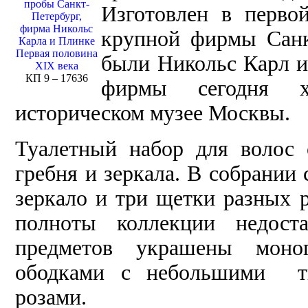
пробы Санкт-
Изготовлен в перво
Петербург,
фирма Никольс
крупной фирмы Санк
Карла и Плинке
Первая половина
были Никольс Карл и
XIX века
КП 9 – 17636
фирмы сегодня х
историческом музее Москвы.
Туалетный набор для волос 
гребня и зеркала. В собрании
зеркало и три щетки разных 
полноты коллекции недост
предметов украшены моно
ободками с небольшими т
розами.