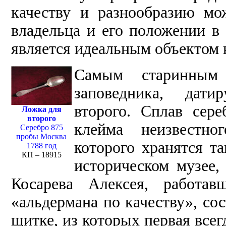
качеству и разнообразию мо
владельца и его положении в
является идеальным объектом 
Самым старинным
заповедника, датир
второго. Сплав сер
Ложка для
второго
клейма неизвестно
Серебро 875
пробы Москва
которого хранятся та
1788 год
КП – 18915
историческом музее, 
Косарева Алексея, работав
«альдермана по качеству», со
щитке, из которых первая всег