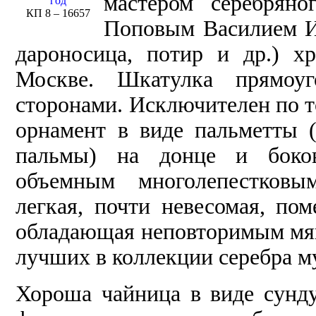
мастером серебрян
год
КП 8 – 16657
Поповым Василием Ив
дароносица, потир и др.) х
Москве. Шкатулка прямоу
сторонами. Исключителен по 
орнамент в виде пальметты 
пальмы) на донце и боко
объемным многолепестковым
легкая, почти невесомая, п
обладающая неповторимым мягк
лучших в коллекции серебра м
Хороша чайница в виде сундуч