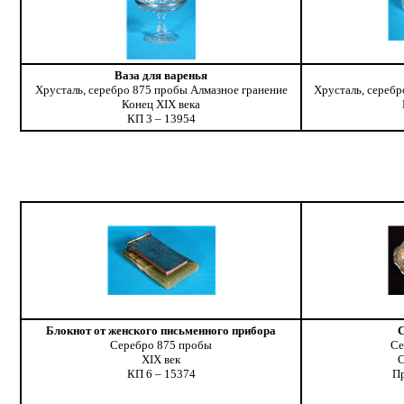
Ваза для варенья
Хрусталь, серебро 875 пробы Алмазное гранение
Хрусталь, серебр
Конeц XIX века
КП 3 – 13954
Блокнот от женского письменного прибора
С
Серебро 875 пробы
Се
XIX век
С
КП 6 – 15374
П