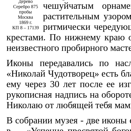
Дерево
чешуйчатым орнам
Cеребро 875
пробы
растительным узором.
Москва
1869 г.
ритмически чередую
КП 8 – 17139
крестами. По нижнему краю о
неизвестного пробирного масте
Иконы передавались по насл
«Николай Чудотворец» есть бл
ему через 30 лет после ее из
рукописная надпись на оборот
Николаю от любящей тебя мамы
В собрании музея - две иконы
в. – «Успение пресвятой бог