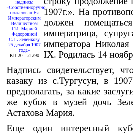
строку продолжение н
надпись:
«Собственноручно
1907г.». На противоп
пожалован Ея
Императорским
должен помещатьс
Величеством
Г.И. Марией
императрица, супруг
Федоровной
С.П. Зеленкову
императора Николая 
25 декабря 1907
года»
IX. Родилась 14 ноябр
КП 20 – 21290
Надпись свидетельствует, чт
казаку из с.Тургусун, в 19
предполагать, за какие заслу
же кубок в музей дочь Зеле
Астахова Мария.
Еще один интересный куб