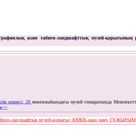
графиялық және табиғи-ландшафттық музей-қорығының 
ілік көшесі, 29
мекенжайындағы музей ғимаратында Мемлекетт
қ>>
е табиғи-ландшафтық музей-қорығы» КМҚК-ның даму ТҰЖЫР