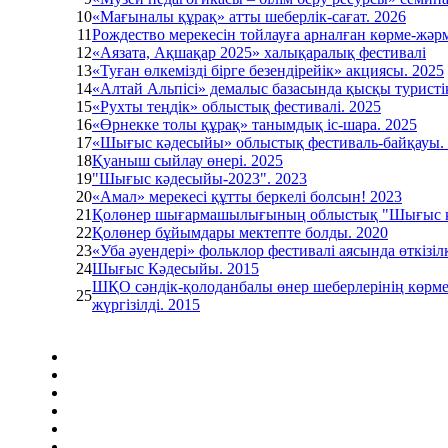
10
«Мағыналы құрақ» атты шеберлік-сағат. 2026
11
Рождество мерекесін тойлауға арналған көрме-жәр
12
«Аязата, Ақшақар 2025» халықаралық фестивалі
13
«Туған өлкемізді бірге безендірейік» акциясы. 2025
14
«Алтай Альпісі» демалыс базасында қысқы турист
15
«Рухты теңдік» облыстық фестивалі. 2025
16
«Өрнекке толы құрақ» танымдық іс-шара. 2025
17
«Шығыс кәдесыйы» облыстық фестиваль-байқауы.
18
Қуаныш сыйлау өнері. 2025
19
"Шығыс кәдесыйы-2023". 2023
20
«Амал» мерекесі құтты беркелі болсын! 2023
21
Қолөнер шығармашылығының облыстық "Шығыс кә
22
Қолөнер бұйымдары мектепте болды. 2020
23
«Уба әуендері» фольклор фестивалі аясында өткізі
24
Шығыс Кәдесыйы. 2015
ШҚО сәндік-қолоданбалы өнер шеберлерінің көрмес
25
жүргізілді. 2015