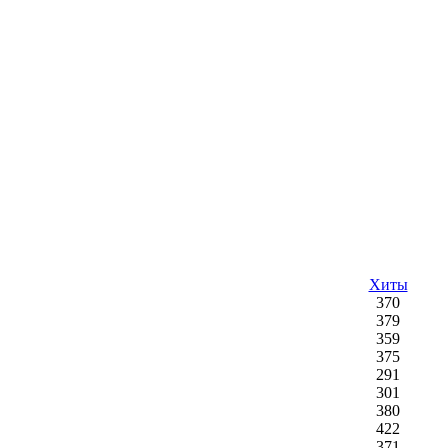
Хиты
370
379
359
375
291
301
380
422
371