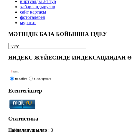
виртуалды 3d-тур
xабарландырулар
сайт картасы
фотогалерея
мұрағат
МӘТІНДІК БАЗА БОЙЫНША ІЗДЕУ
ЯНДЕКС ЖҮЙЕСІНДЕ ИНДЕКСАЦИЯДАН Ө
на сайте
в интернете
Есептегіштер
Статистика
Пайдаланушылар
: 3