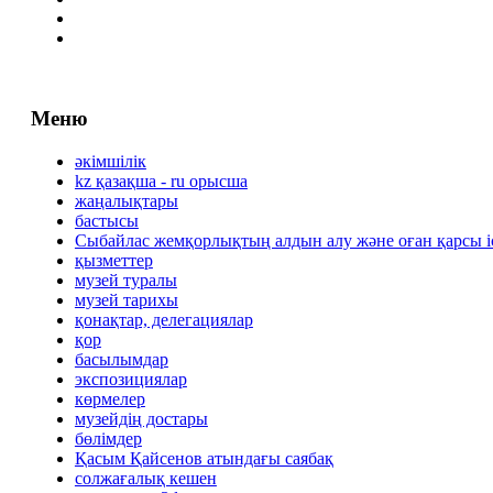
Меню
әкімшілік
kz қазақша - ru орысша
жаңалықтары
бастысы
Сыбайлас жемқорлықтың алдын алу және оған қарсы 
қызметтер
музей туралы
музей тарихы
қонақтар, делегациялар
қор
басылымдар
экспозициялар
көрмелер
музейдің достары
бөлімдер
Қасым Қайсенов атындағы саябақ
солжағалық кешен