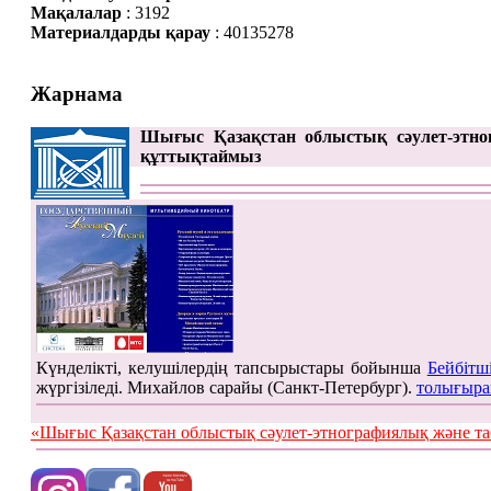
Мақалалар
: 3192
Материалдарды қарау
: 40135278
Жарнама
Шығыс Қазақстан облыстық сәулет-этно
құттықтаймыз
Күнделікті, келушілердің тапсырыстары бойынша
Бейбітш
жүргізіледі. Михайлов сарайы (Санкт-Петербург).
толығыра
«Шығыс Қазақстан облыстық сәулет-этнографиялық жән