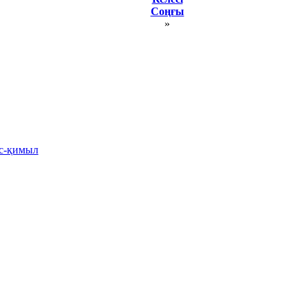
Соңғы
»
іс-қимыл