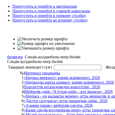
Пропустить и перейти к материалам
Пропустить и перейти к главной навигации
Пропустить и перейти к первому столбцу
Пропустить и перейти ко второму столбцу
бөлімдер
Сәндік-қолданбалы өнер бөлімі
Сәндік-қолданбалы өнер бөлімі
Тақырып жөніндегі сүзгі
Жолда
№
Материал тақырыбы
1
«Наурыз мерекесі» көрме-жәрмеңкесі. 2026
2
«Наурызды қарсы аламыз» көрме-жәрмеңкесі. 2026
3
Портреттік кескіндемеден көрсетілім . 2026
4
Шеберлік-дәріс «Ұлттық киім – ұлт мұрасы». 2026
5
«Наурыз – ең қызықты мереке» атты мерекелік іс-ш
6
«Дәстүр сұлулығы» атты танымдық сабақ. 2026
7
«Аламан құрақ» шеберлік-сағаты. 2026
8
«Қазақ сәндік-қолданбалы өнер» атты танымдық са
9
«Музей педагогикасы – білім беру ресурсы» семин