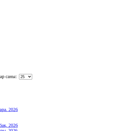
р саны:
ара. 2026
бақ. 2026
ары. 2026