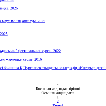
меңке. 2026
ік маусымның ашылуы. 2025
 2025
десыйы" фестиваль-конкурсы. 2022
лкен жәрмеңке-көрме. 2016
і бойынша Қ.Нұрғалиев атындағы колледждің «Интерьер дизайны
«
Босының алдындағыірінші
Осының алдындағы
1
2
Келесі