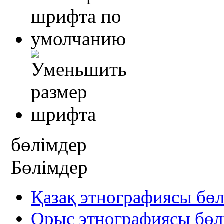
бөлімдер
Бөлімдер
Қазақ этнографиясы бөл
Орыс этнографиясы бөл