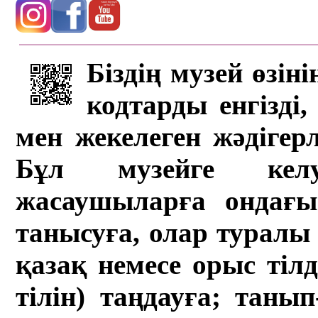
Біздің музей өзін
кодтарды енгізді,
мен жекелеген жәдігер
Бұл музейге кел
жасаушыларға ондағы 
танысуға, олар туралы 
қазақ немесе орыс тіл
тілін) таңдауға; танып-