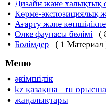
Дизайн және халықтық с
Көрме-экспозициялық ж
Ағарту және көпшілікп
Өлке фаунасы бөлімі
(
Бөлімдер
( 1 Материал 
Меню
әкімшілік
kz қазақша - ru орысш
жаңалықтары