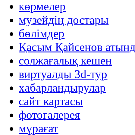
көрмелер
музейдің достары
бөлімдер
Қасым Қайсенов атынд
солжағалық кешен
виртуалды 3d-тур
xабарландырулар
сайт картасы
фотогалерея
мұрағат