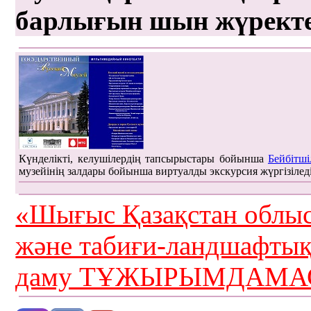
барлығын шын жүрект
Күнделікті, келушілердің тапсырыстары бойынша
Бейбітші
музейінің залдары бойынша виртуалды экскурсия жүргізілед
«Шығыс Қазақстан облыс
және табиғи-ландшафты
даму ТҰЖЫРЫМДАМАС