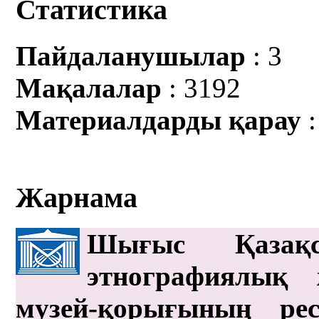
Статистика
Пайдаланушылар
: 3
Мақалалар
: 3192
Материалдарды қарау
:
Жарнама
Шығыс Қазақс
этнографиялық 
музей-қорығының рес