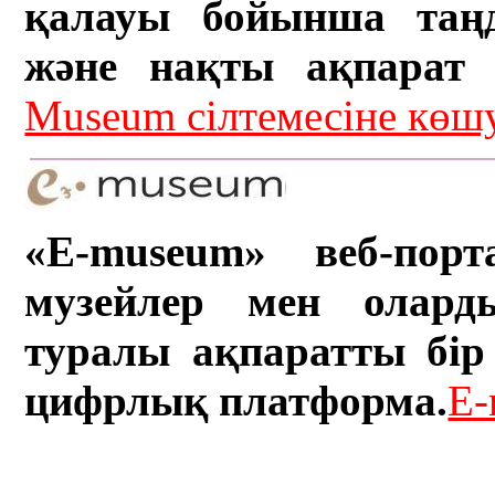
қалауы бойынша таң
және нақты ақпарат а
Museum сілтемесіне кө
«E-museum» веб-порт
музейлер мен олард
туралы ақпаратты бір 
цифрлық платформа.
E-