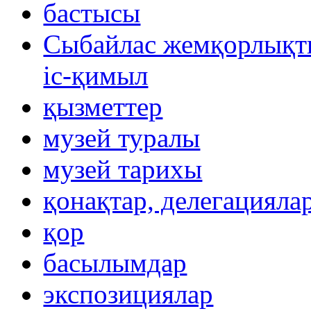
бастысы
Сыбайлас жемқорлықты
іс-қимыл
қызметтер
музей туралы
музей тарихы
қонақтар, делегацияла
қор
басылымдар
экспозициялар