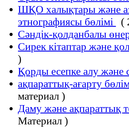
ШҚО халықтары және аз
этнографиясы бөлімі
(
Сәндік-қолданбалы өнер
Сирек кітаптар және қо
)
Қорды есепке алу және с
ақпараттық-ағарту бөлім
материал )
Даму және ақпараттық т
Материал )