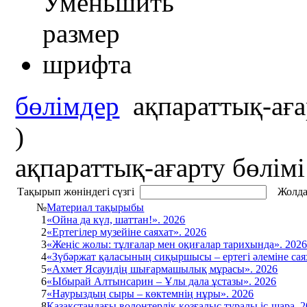
бөлімдер
ақпараттық-аға
)
ақпараттық-ағарту бөлімі
Тақырып жөніндегі сүзгі
Жолда
№
Материал тақырыбы
1
«Ойна да күл, шаттан!». 2026
2
«Ертегілер музейіне саяхат». 2026
3
«Жеңіс жолы: тұлғалар мен оқиғалар тарихында». 202
4
«Зүбәржат қаласының сиқыршысы – ертегі әлеміне сая
5
«Ахмет Ясауидің шығармашылық мұрасы». 2026
6
«Ыбырай Алтынсарин – Ұлы дала ұстазы». 2026
7
«Наурыздың сыры – көктемнің нұры». 2026
8
Қазақстандағы волонтерлік қозғалыс туралы іс-шара. 