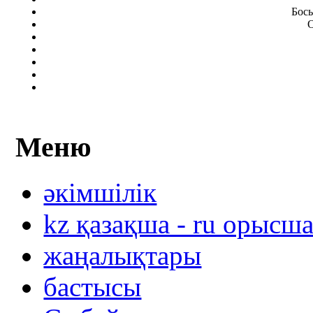
Бос
Меню
әкімшілік
kz қазақша - ru орысш
жаңалықтары
бастысы