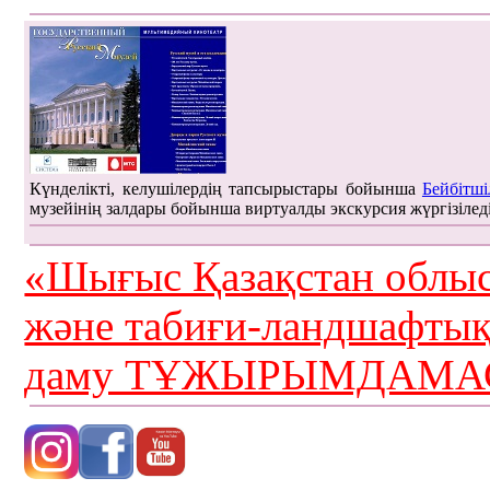
Күнделікті, келушілердің тапсырыстары бойынша
Бейбітші
музейінің залдары бойынша виртуалды экскурсия жүргізілед
«Шығыс Қазақстан облыс
және табиғи-ландшафты
даму ТҰЖЫРЫМДАМАС