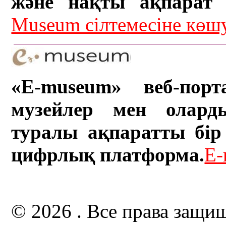
және нақты ақпарат а
Museum сілтемесіне кө
«E-museum» веб-порт
музейлер мен олард
туралы ақпаратты бір 
цифрлық платформа.
E-
© 2026 . Все права защи