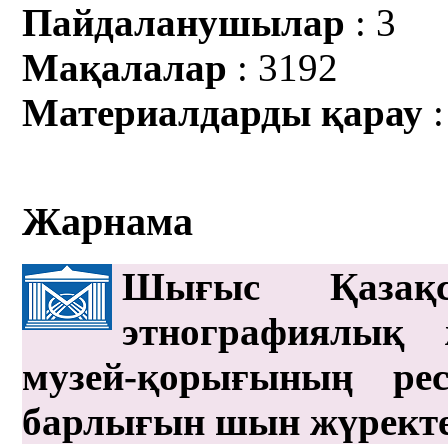
Пайдаланушылар
: 3
Мақалалар
: 3192
Материалдарды қарау
:
Жарнама
Шығыс Қазақс
этнографиялық 
музей-қорығының рес
барлығын шын жүрект