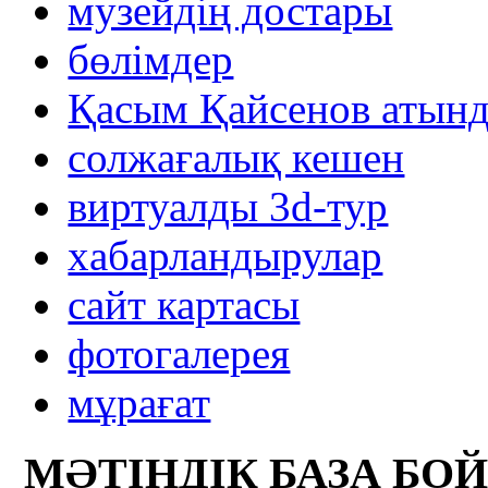
музейдің достары
бөлімдер
Қасым Қайсенов атынд
солжағалық кешен
виртуалды 3d-тур
xабарландырулар
сайт картасы
фотогалерея
мұрағат
МӘТІНДІК БАЗА БО