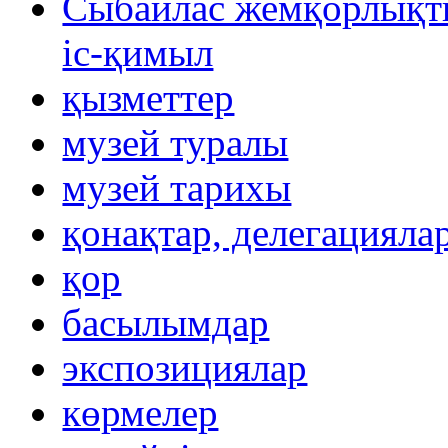
Сыбайлас жемқорлықты
іс-қимыл
қызметтер
музей туралы
музей тарихы
қонақтар, делегацияла
қор
басылымдар
экспозициялар
көрмелер