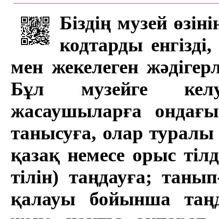
Біздің музей өзін
кодтарды енгізді,
мен жекелеген жәдігер
Бұл музейге кел
жасаушыларға ондағы 
танысуға, олар туралы 
қазақ немесе орыс тіл
тілін) таңдауға; танып-
қалауы бойынша таң