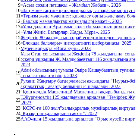
9
«Асыл сөздің патшасы – Жамбыл Жабаев». 2026
10
«Заң және тәртіп» қайырымдылық іс-шарасының өтуі т
11
«Туризм және мәдениет: қиылысу орны және даму бол
12
«Барлық мамандықтар маңызды әрі қажет». 2025
13
«Ұлы даланың Ар-намыс кодексі» мәдени-тарихи викто
14
«Ұлы Жеңіс. Батырлар. Жады. Мұра». 2025
15
Жеңістің 80 жылдығына орай ескерткіштерге гүл шоқт
16
«Блокада балалары» интерактивті шеберханасы. 2025
17
Музей-қорықта «Йога күні». 2023
Ұлы Отан соғысындағы Жеңістің 78 жылдығына, сонд
18
әскери ұшқышы Ж. Малдыбаевтың 116 жылдығына арнал
2023
Абай облысының тумасы Әміре Қашаубаевтың туғанын
19
атты іс-шара өткізілді. 2023
Рухани Жаңғыру бағдарламасы аясындағы "Наурыз-бейб
20
ақпараттық - ағарту бөлімінің іс-шаралары. 2023
21
"Қош келдің Масленица! Масленица тақырыбындағы орыс
Т.Жүргеновтің 125 жылдығына арналған "Темірбек Жүр
22
.2023
23
"КСРО-ға 100 жыл"халықаралық музейаралық виртуал
24
"Қазақстан қалаларына саяхат". 2022
25
ААО-ның 15 жылдығына арналған "Орыс музейі: вирту