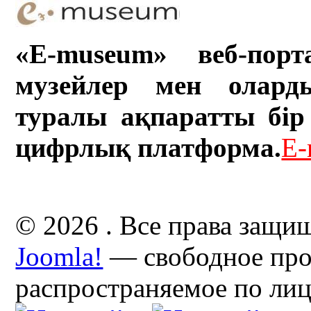
«E-museum» веб-порт
музейлер мен олард
туралы ақпаратты бір 
цифрлық платформа.
E-
© 2026 . Все права защи
Joomla!
— свободное про
распространяемое по ли