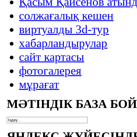
Қасым Қайсенов атынд
солжағалық кешен
виртуалды 3d-тур
xабарландырулар
сайт картасы
фотогалерея
мұрағат
МӘТІНДІК БАЗА БО
ЯНДЕКС ЖҮЙЕСІНД