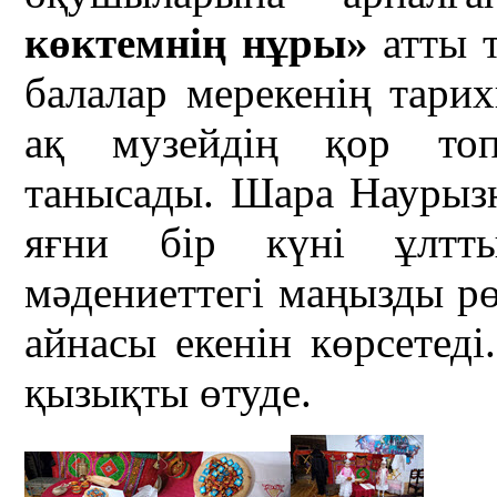
көктемнің нұры»
атты т
балалар мерекенің тарих
ақ музейдің қор топт
танысады. Шара Наурызн
яғни бір күні ұлтт
мәдениеттегі маңызды рө
айнасы екенін көрсетед
қызықты өтуде.