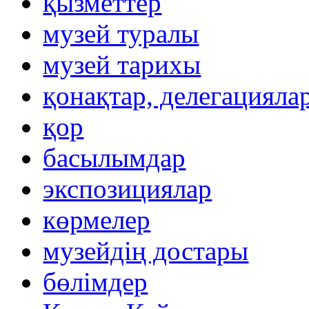
қызметтер
музей туралы
музей тарихы
қонақтар, делегацияла
қор
басылымдар
экспозициялар
көрмелер
музейдің достары
бөлімдер