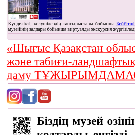
Күнделікті, келушілердің тапсырыстары бойынша
Бейбітші
музейінің залдары бойынша виртуалды экскурсия жүргізілед
«Шығыс Қазақстан облыс
және табиғи-ландшафты
даму ТҰЖЫРЫМДАМАС
Біздің музей өзін
кодтарды енгізді,