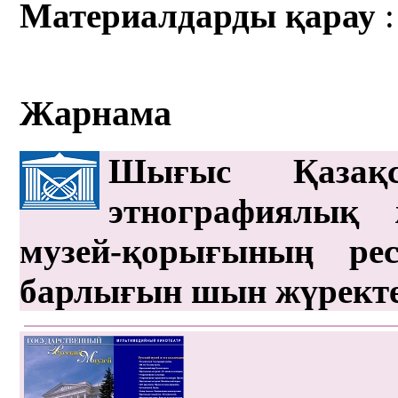
Материалдарды қарау
:
Жарнама
Шығыс Қазақс
этнографиялық 
музей-қорығының рес
барлығын шын жүрект