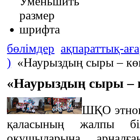
бөлімдер
ақпараттық-аға
)
«Наурыздың сыры – көк
«Наурыздың сыры – к
ШҚО этног
қаласының жалпы біл
оқушыларына арнал