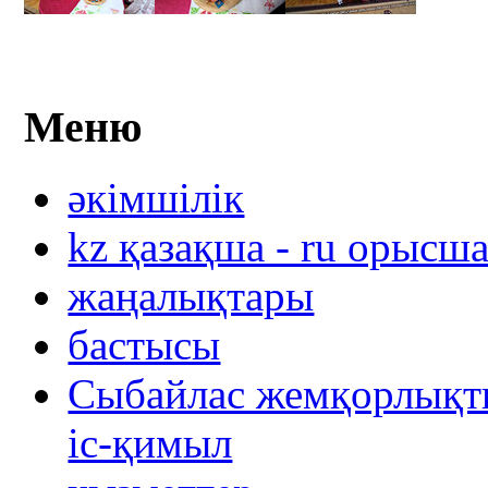
Меню
әкімшілік
kz қазақша - ru орысш
жаңалықтары
бастысы
Сыбайлас жемқорлықты
іс-қимыл