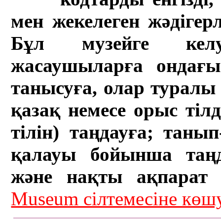
мен жекелеген жәдігер
Бұл музейге кел
жасаушыларға ондағы 
танысуға, олар туралы 
қазақ немесе орыс тіл
тілін) таңдауға; танып-
қалауы бойынша таң
және нақты ақпарат а
Museum сілтемесіне кө