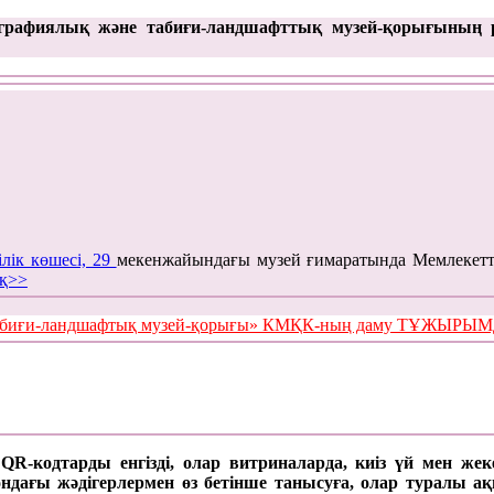
графиялық және табиғи-ландшафттық музей-қорығының 
ілік көшесі, 29
мекенжайындағы музей ғимаратында Мемлекетт
қ>>
е табиғи-ландшафтық музей-қорығы» КМҚК-ның даму ТҰЖЫР
а QR-кодтарды енгізді, олар витриналарда, киіз үй мен же
ағы жәдігерлермен өз бетінше танысуға, олар туралы ақпар