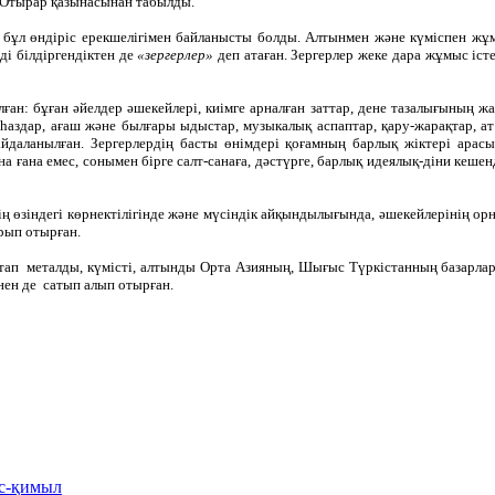
ы Отырар қазынасынан табылды.
ы, бұл өндіріс ерекшелігімен байланысты болды. Алтынмен және күміспен жұ
зді білдіргендіктен де
«зергерлер»
деп атаған. Зергерлер жеке дара жұмыс іст
ан: бұған әйелдер әшекейлері, киімге арналған заттар, дене тазалығының жа
иһаздар, ағаш және былғары ыдыстар, музыкалық аспаптар, қару-жарақтар, ат 
йдаланылған. Зергерлердің басты өнімдері қоғамның барлық жіктері арасы
на ғана емес, сонымен бірге салт-санаға, дәстүрге, барлық идеялық-діни ке
ің өзіндегі көрнектілігінде және мүсіндік айқындылығында, әшекейлерінің ор
арып отырған.
тап металды, күмісті, алтынды Орта Азияның, Шығыс Түркістанның базарла
нен де сатып алып отырған.
іс-қимыл