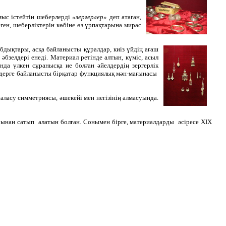
мыс істейтін шеберлерді
«зергерлер»
деп атаған,
еген, шеберліктерін көбіне өз ұрпақтарына мирас
бдықтары, асқа байланысты құралдар, киіз үйдің ағаш
әбзелдері енеді. Материал ретінде алтын, күміс, асыл
нда үлкен сұранысқа ие болған әйелдердің зергерлік
шендерге байланысты бірқатар функциялық мән-мағынасы
наласу симметриясы, әшекейі мен негізінің алмасуында.
рынан сатып алатын болған. Сонымен бірге, материалдарды әсіресе ХІХ