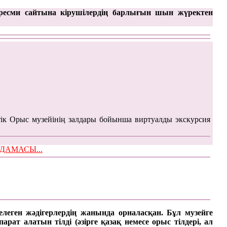
ресми сайтына кірушілердің барлығын шын жүректен
ік Орыс музейінің залдары бойынша виртуалды экскурсия
ЫМДАМАСЫ...
келеген жәдігерлердің жанында орналасқан. Бұл музейге
ат алатын тілді (әзірге қазақ немесе орыс тілдері, ал