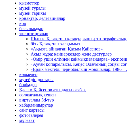
қызметтер
музей туралы
музей тарихы
қонақтар, делегациялар
қор
басылымдар
экспозициялар
Шығыс Қазақстан қазақтарының этнографиялық
біз - Қазақстан халқымыз
«Аңызға айналған Қасым Қайсенов»
Асыл мұра: қайнаркөздер және дәстүрлер
«Өмір үшін өлімнен қаймықпағандарға» экспоз
«Ауған қопарылысы. Кеңес Одағының соңғы соғ
«Ерлік мектебі: чернобыльші-жоюшылар. 1986 –
көрмелер
музейдің достары
бөлімдер
Қасым Қайсенов атындағы саябақ
солжағалық кешен
виртуалды 3d-тур
xабарландырулар
сайт картасы
фотогалерея
мұрағат