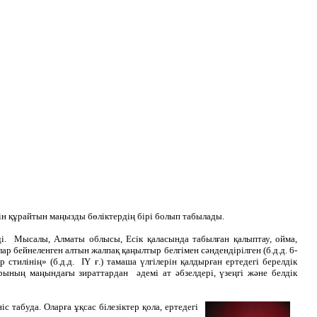
ін құрайтын маңызды бөліктердің бірі болып табылады.
ді. Мысалы, Алматы облысы, Есік қаласында табылған қалыптау, ойма,
рлар бейнеленген алтын жалпақ қаңылтыр белгімен сәндендірілген (б.д.д. 6-
 стилінің» (б.д.д. ІҮ ғ.) тамаша үлгілерін қалдырған ертедегі берелдік
рының маңындағы зираттардан әдемі ат әбзелдері, үзеңгі және белдік
 табуда. Оларға ұқсас білезіктер қола, ертедегі