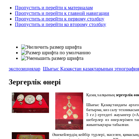
Пропустить и перейти к материалам
Пропустить и перейти к главной навигации
Пропустить и перейти к первому столбцу
Пропустить и перейти ко второму столбцу
экспозициялар
Шығыс Қазақстан қазақтарының этнографи
Зергерлiк өнері
Қазақ халқының
зергерлік өн
Шығыс Қазақстандағы археол
батырма, көз салу техникасынд
5 ғ.ғ.) ертедегі жауынгер («
шеберлер өз өнерлерімен та
жиынтықтары табылған.
Әшекейлердің кейбір түрлері, мәселен, қимасынд