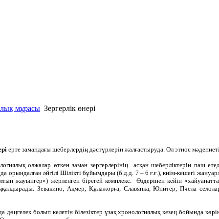
ялық мұрасы
Зергерлiк өнері
ері
ерте замандағы шеберлердің дәстүрлерін жалғастыруда. Ол этнос мәдениет
огиялық олжалар өткен заман зергерлерінің асқан шеберліктерін паш ете
а орындалған әйгілі Шілікті бұйымдары (б.д.д. 7 – 6 ғ.ғ.), киім-кешегі жануа
Алтын жауынгер») жерленген бірегей комплекс. Өздерінен кейін «хайуанаттар
ңқалдырады. Зевакино, Ақмер, Құлажорға, Славянка, Юпитер, Пчела селола
а дөңгелек болып келетін білезіктер ұзақ хронологиялық кезең бойында көрініс