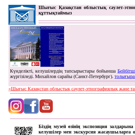
Шығыс Қазақстан облыстық сәулет-этно
құттықтаймыз
Күнделікті, келушілердің тапсырыстары бойынша
Бейбітш
жүргізіледі. Михайлов сарайы (Санкт-Петербург).
толығыра
«Шығыс Қазақстан облыстық сәулет-этнографиялық жән
Біздің музей өзінің экспозиция залдарын
келушілер мен экскурсия жасаушыларға онд