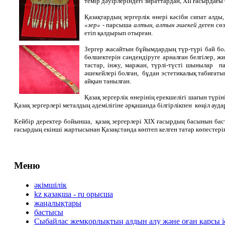
темір дәуірлеріндегі зираттардан, ХІІ ғасырдағ
Қазақтардың зергерлік өнері кәсіби сипат алд
«зер» -
парсыша
алтын, алтын әшекей
деген сө
етіп қалдырып отырған.
Зергер жасайтын бұйымдардың түр-түрі бай болғ
бөлшектерін сәндендіруге арналған белгілер, ж
тастар, інжу, маржан, түрлі-түсті шынылар па
әшекейлері болған, бұдан эстетикалық табиғаты
айқын танылған.
Қазақ
зергерлік өнерінің
ерекшелігі шағын түрін
Қазақ зергерлері металдың әдемілігіне әрқашанда білгірлікпен көңіл ауд
Кейбір деректер бойынша, қазақ зергерлері ХІХ ғасырдың басынын бас
ғасырдың екінші жартысынан Қазақстанда көптеп келген татар көпестері
Меню
әкімшілік
kz қазақша - ru орысша
жаңалықтары
бастысы
Сыбайлас жемқорлықтың алдын алу және оған қарсы 