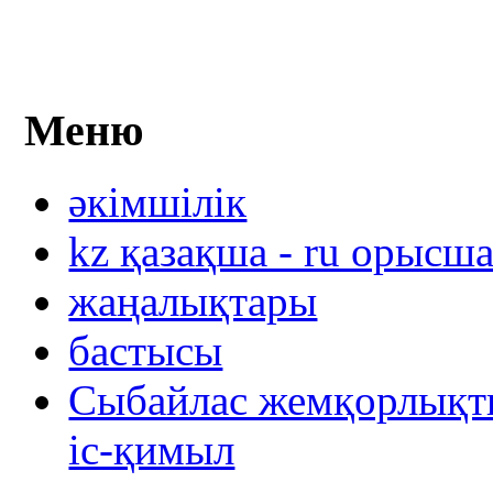
Меню
әкімшілік
kz қазақша - ru орысш
жаңалықтары
бастысы
Сыбайлас жемқорлықты
іс-қимыл