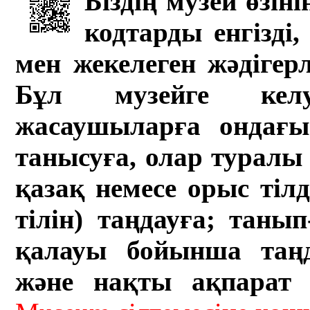
Біздің музей өзін
кодтарды енгізді,
мен жекелеген жәдігер
Бұл музейге кел
жасаушыларға ондағы 
танысуға, олар туралы 
қазақ немесе орыс тіл
тілін) таңдауға; танып-
қалауы бойынша таң
және нақты ақпарат а