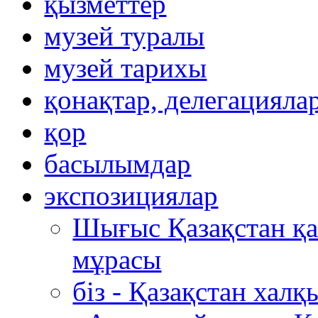
қызметтер
музей туралы
музей тарихы
қонақтар, делегацияла
қор
басылымдар
экспозициялар
Шығыс Қазақстан қ
мұрасы
біз - Қазақстан хал