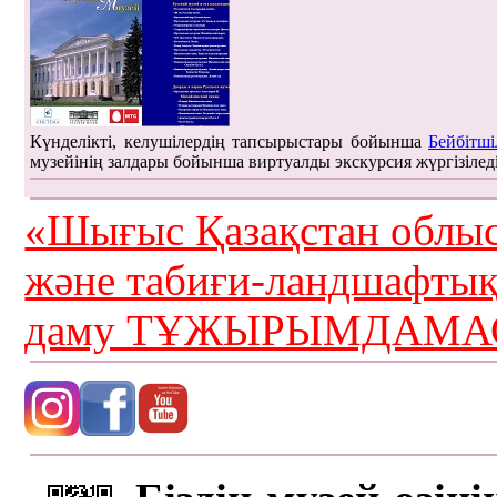
Күнделікті, келушілердің тапсырыстары бойынша
Бейбітші
музейінің залдары бойынша виртуалды экскурсия жүргізілед
«Шығыс Қазақстан облыс
және табиғи-ландшафты
даму ТҰЖЫРЫМДАМАС