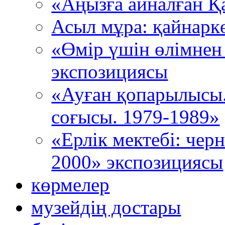
«Аңызға айналған Қ
Асыл мұра: қайнарк
«Өмір үшін өлімнен
экспозициясы
«Ауған қопарылысы
соғысы. 1979-1989»
«Ерлік мектебі: че
2000» экспозициясы
көрмелер
музейдің достары