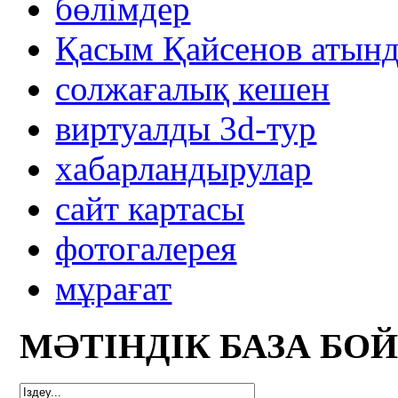
бөлімдер
Қасым Қайсенов атынд
солжағалық кешен
виртуалды 3d-тур
xабарландырулар
сайт картасы
фотогалерея
мұрағат
МӘТІНДІК БАЗА БО