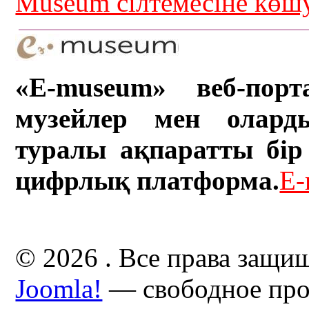
Museum сілтемесіне кө
«E-museum» веб-порт
музейлер мен олард
туралы ақпаратты бір 
цифрлық платформа.
E-
© 2026 . Все права защи
Joomla!
— свободное про