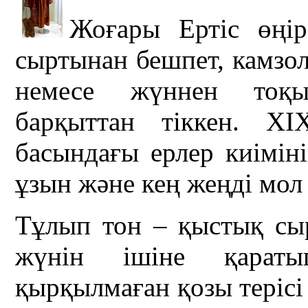
Жоғары Ертіс өңір
сыртынан бешпет, камзол
немесе жүннен тоқыл
барқыттан тіккен. Х
басындағы ерлер киіміні
ұзын және кең жеңді мол
Тұлып тон – қыстық сыр
жүнін ішіне қарат
қырқылмаған қозы терісі 