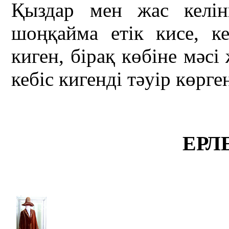
Қыздар мен жас келін
шоңқайма етік кисе, ке
киген, бірақ көбіне мәс
кебіс кигенді тәуір көрге
ЕРЛ