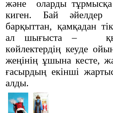
және оларды тұрмысқа
киген. Бай әйелдер к
барқыттан, қамқадан тік
ал шығыста – қытай
көйлектердің кеуде ойын
жеңінің ұшына кесте, ж
ғасырдың екінші жарты
алды.