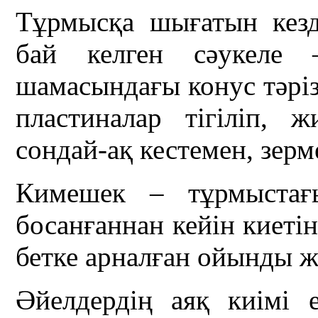
Тұрмысқа шығатын кезд
бай келген сәукеле 
шамасындағы конус тәріз
пластиналар тігіліп, 
сондай-ақ кестемен, зер
Кимешек – тұрмыстағ
босанғаннан кейін киеті
бетке арналған ойынды ж
Әйелдердің аяқ киімі е