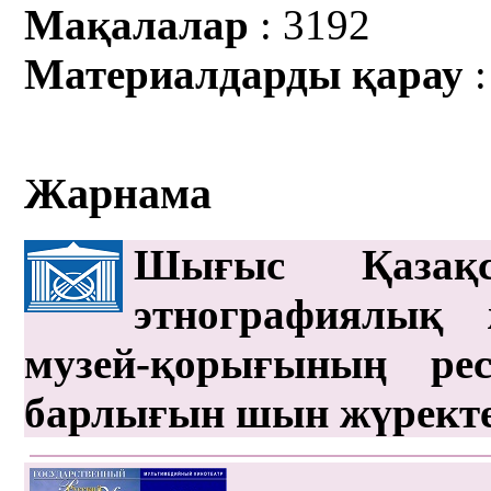
Мақалалар
: 3192
Материалдарды қарау
:
Жарнама
Шығыс Қазақс
этнографиялық 
музей-қорығының рес
барлығын шын жүрект