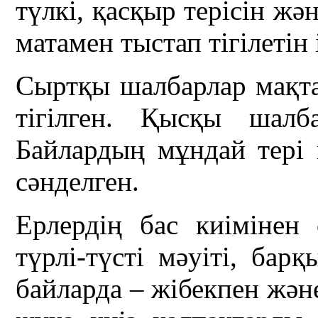
түлкі, қасқыр терісін жән
матамен тыстап тігілетін 
Сыртқы шалбарлар мақта
тігілген. Қысқы шалба
Байлардың мұндай тері
сәнделген.
Ерлердің бас киімінен
түрлі-түсті мәуіті, бар
байларда – жібекпен және