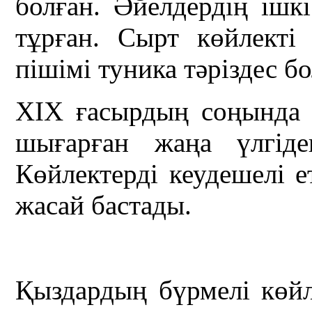
болған. Әйелдердің ішк
тұрған. Сырт көйлекті
пішімі туника тәріздес б
ХІХ ғасырдың соңында е
шығарған жаңа үлгіде
Көйлектерді кеудешелі е
жасай бастады.
Қыздардың бүрмелі көйл