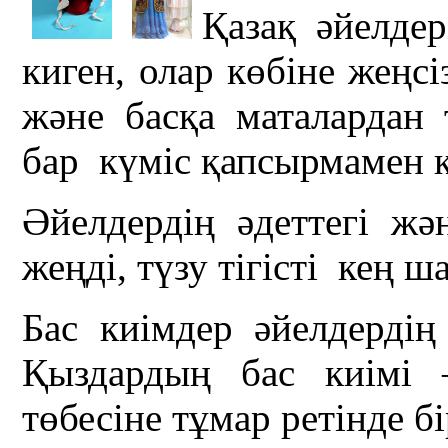
Қазақ әйелдер
киген, олар көбіне жеңс
және басқа маталардан т
бар күміс қапсырмамен 
Әйелдердің әдеттегі жә
жеңді, түзу тігісті кең ш
Бас киімдер әйелдердің
Қыздардың бас киімі 
төбесіне тұмар ретінде б