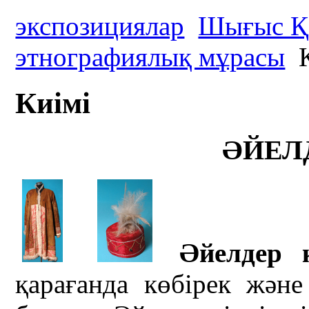
экспозициялар
Шығыс Қа
этнографиялық мұрасы
К
Киімі
ӘЙЕЛ
Әйелдер к
қарағанда көбірек және