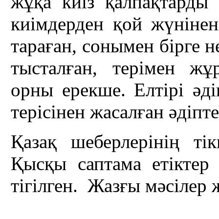
жұқа киіз қалпақтард
киімдерден қой жүнінен
тараған, сонымен бірге н
тысталған, терімен ж
орны ерекше. Елтірі әд
терісінен жасалған әдіпт
Қазақ шеберлерінің ті
Қысқы саптама етіктер
тігілген. Жазғы мәсілер 