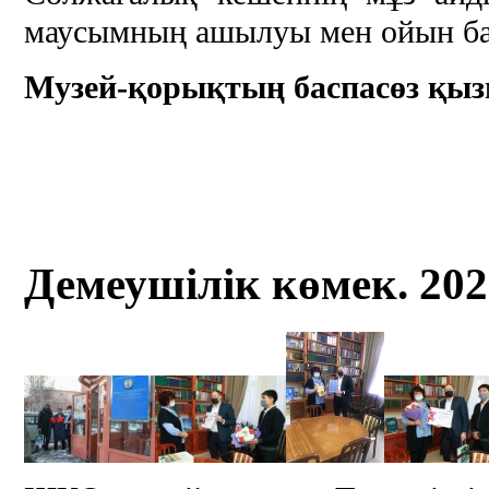
маусымның ашылуы мен ойын б
Музей-қорықтың баспасөз қыз
Демеушілік көмек. 20