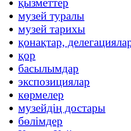
қызметтер
музей туралы
музей тарихы
қонақтар, делегацияла
қор
басылымдар
экспозициялар
көрмелер
музейдің достары
бөлімдер