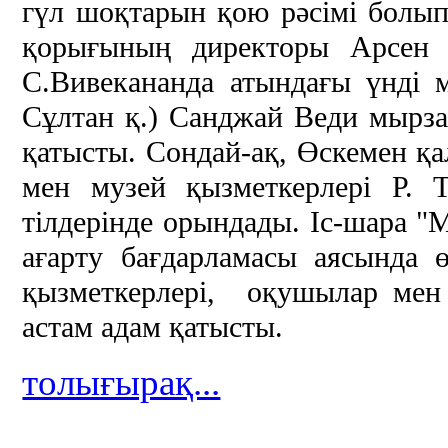
гүл шоқтарын қою рәсімі болып
қорығының директоры Арсен 
С.Вивекананда атындағы үнді 
Сұлтан қ.) Санджай Веди мырза,
қатысты. Сондай-ақ, Өскемен қ
мен музей қызметкерлері Р. 
тілдерінде орындады. Іс-шара "
ағарту бағдарламасы аясында ө
қызметкерлері, оқушылар мен 
астам адам қатысты.
толығырақ...