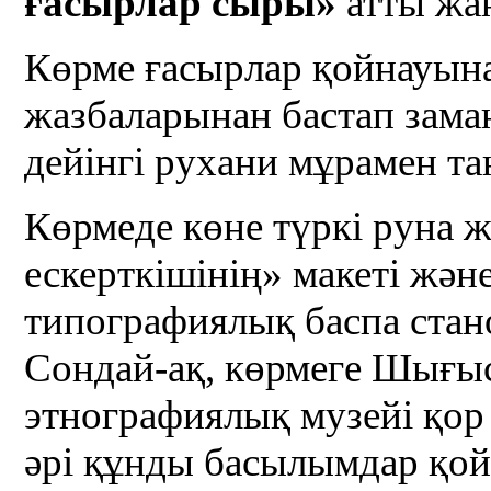
ғасырлар сыры
»
атты жа
Көрме ғасырлар қойнауына
жазбаларынан бастап зам
дейінгі рухани мұрамен т
Көрмеде көне түркі руна 
ескерткішінің» макеті жән
типографиялық баспа стан
Сондай-ақ, көрмеге Шығы
этнографиялық музейі қор
әрі құнды басылымдар қой