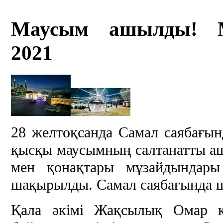
Маусым ашылды! Мұ
2021
28 желтоқсанда Самал саябағы
қысқы маусымның салтанатты аш
мен қонақтары мұзайдындары
шақырылды. Самал саябағында ш
Қала әкімі Жақсылық Омар 