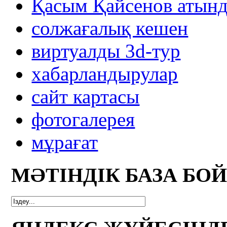
Қасым Қайсенов атынд
солжағалық кешен
виртуалды 3d-тур
xабарландырулар
сайт картасы
фотогалерея
мұрағат
МӘТІНДІК БАЗА БО