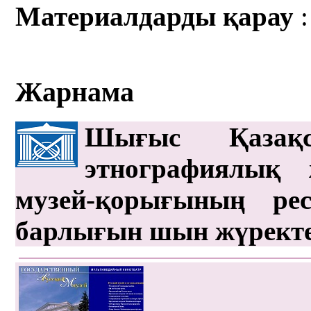
Материалдарды қарау
:
Жарнама
Шығыс Қазақс
этнографиялық 
музей-қорығының рес
барлығын шын жүрект