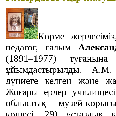
Көрме жерлесіміз
педагог, ғалым
Алекса
(1891–1977) туғаны
ұйымдастырылды. А.М.
дүниеге келген және 
Жоғары ерлер училищесі
облыстық музей-қорығ
көшесі, 29) ұстаздық 