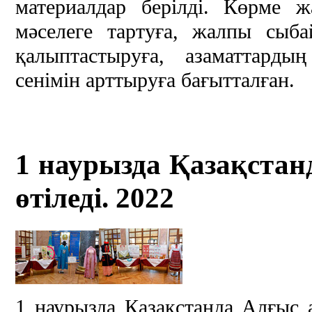
материалдар берілді. Көрме 
мәселеге тартуға, жалпы сыб
қалыптастыруға, азаматтарды
сенімін арттыруға бағытталған.
1 наурызда Қазақстан
өтіледі. 2022
1 наурызда Қазақстанда Алғыс а