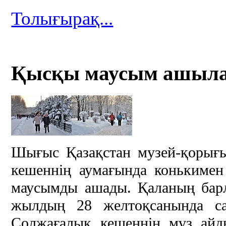
Толығырақ...
Қысқы маусым ашыла
Шығыс Қазақстан музей-қорығ
кешеннің аумағында конькимен
маусымды ашады. Қаланың бар
жылдың 28 желтоқсанында са
Солжағалық кешеннің мұз айд