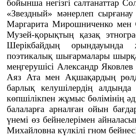
бойынша негізгі салтанаттар С
«Звездный» мәнерлеп сырғана
Маргарита Мирошниченко мен С
Музей-қорықтың қазақ этногра
Шерікбайдың орындауында 
поэтикалық шығармалары шырқа
меңгерушісі Александр Яковлев
Аяз Ата мен Ақшақардың рөлде
барлық келушілердің алдында 
көпшілікпен жұмыс бөлімінің әд
балаларға арналған ойын бағда
үнемі өз бейнелерімен айналас
Михайловна күлкілі гном бейнес