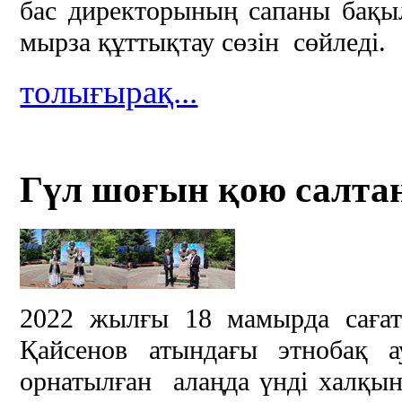
бас директорының сапаны бақы
мырза құттықтау сөзін сөйледі.
толығырақ...
Гүл шоғын қою салтан
2022 жылғы 18 мамырда саға
Қайсенов атындағы этнобақ а
орнатылған алаңда үнді халқын