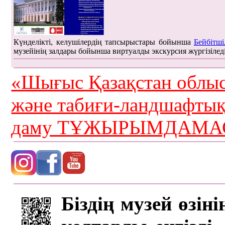
Күнделікті, келушілердің тапсырыстары бойынша
Бейбітші
музейінің залдары бойынша виртуалды экскурсия жүргізілед
«Шығыс Қазақстан облыс
және табиғи-ландшафты
даму ТҰЖЫРЫМДАМАС
Біздің музей өзін