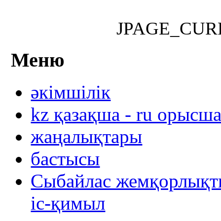
JPAGE_CUR
Меню
әкімшілік
kz қазақша - ru орысш
жаңалықтары
бастысы
Сыбайлас жемқорлықты
іс-қимыл