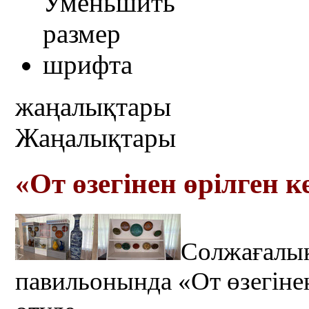
жаңалықтары
Жаңалықтары
«От өзегінен өрілген 
Солжағалық
павильонында «От өзегінен