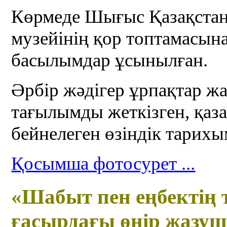
Көрмеде Шығыс Қазақстан
музейінің қор топтамасына
басылымдар ұсынылған.
Әрбір жәдігер ұрпақтар жа
тағылымды жеткізген, қаз
бейнелеген өзіндік тарихы
Қосымша фотосурет ...
«Шабыт пен еңбектің 
ғасырдағы өңір жазу