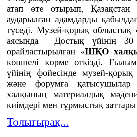
атап өте отырып, Қазақстан
аударылған адамдарды қабылда
түседі. Музей-қорық облыстық 
аясында Достық үйінің 30
орайластырылған «
ШҚО халқы
көшпелі көрме өткізді. Ғылым
үйінің фойесінде музей-қорық
және форумға қатысушылар 
халқының материалдық мәдени
киімдері мен тұрмыстық заттары
Толығырақ...