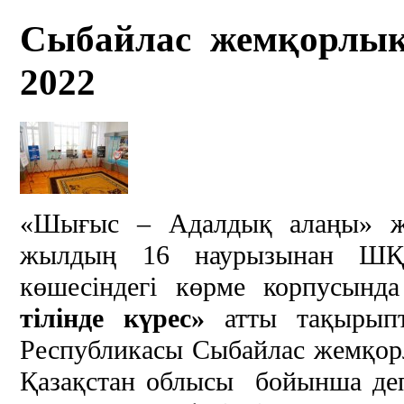
Сыбайлас жемқорлықп
2022
«Шығыс – Адалдық алаңы» жо
жылдың 16 наурызынан ШҚ
көшесіндегі көрме корпусынд
тілінде күрес»
атты тақырыпт
Республикасы Сыбайлас жемқорл
Қазақстан облысы бойынша депа