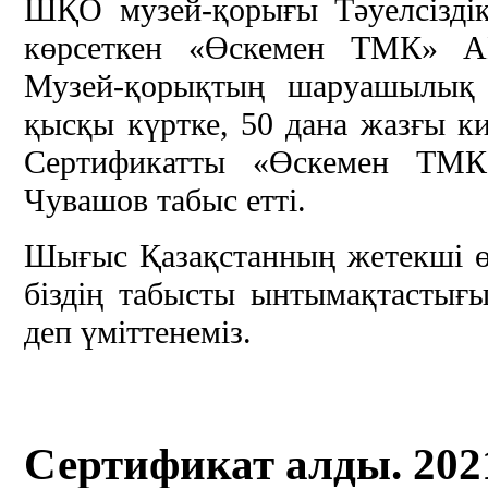
ШҚО музей-қорығы Тәуелсіздік
көрсеткен «Өскемен ТМК» А
Музей-қорықтың шаруашылық б
қысқы күртке, 50 дана жазғы ки
Сертификатты «Өскемен ТМК
Чувашов табыс етті.
Шығыс Қазақстанның жетекші өн
біздің табысты ынтымақтастығ
деп үміттенеміз.
Сертификат алды. 202