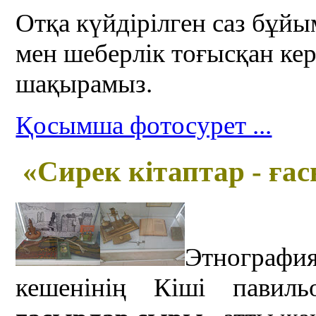
Отқа күйдірілген саз бұй
мен шеберлік тоғысқан ке
шақырамыз.
Қосымша фотосурет ...
«
С
ирек кітаптар
- ға
Этнограф
кешенінің Кіші павил