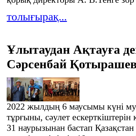
толығырақ...
Ұлытаудан Ақтауға де
Сәрсенбай Қотырашевп
2022 жылдың 6 маусымы күні му
тұрғыны, сәулет ескерткіштерін
31 наурызынан бастап Қазақст