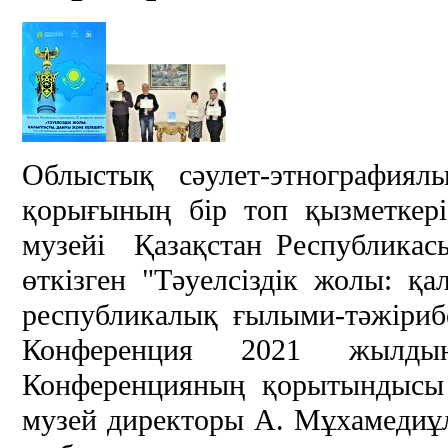
Облыстық сәулет-этнографиял
қорығының бір топ қызметкер
музейі Қазақстан Республикасы
өткізген "Тәуелсіздік жолы: қ
республикалық ғылыми-тәжіриб
Конференция 2021 жылдың
Конференцияның қорытындысы
музей директоры А. Мұхамедиұ