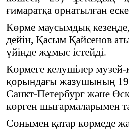
ғимаратқа орнатылған еске
Көрме маусымдық кезеңде
дейін, Қасым Қайсенов ат
үйінде жұмыс істейді.
Көрмеге келушілер музей-
қорындағы жазушының 19
Санкт-Петербург және Өс
көрген шығармаларымен т
Сонымен қатар көрмеде ж