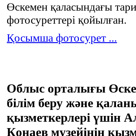
Өскемен қаласындағы тар
фотосуреттері қойылған.
Қосымша фотосурет ...
Облыс орталығы Өске
білім беру және қалан
қызметкерлері үшін А
Қонаев музейінің қыз