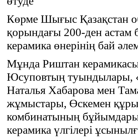
өтуде
Көрме Шығыс Қазақстан о
қорындағы 200-ден астам б
керамика өнерінің бай әл
Мұнда Риштан керамикас
Юсуповтың туындылары, «
Наталья Хабарова мен Та
жұмыстары, Өскемен құры
комбинатының бұйымдары,
керамика үлгілері ұсынылғ