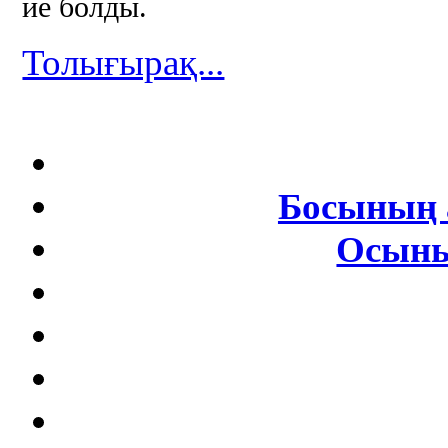
ие болды.
Толығырақ...
Босының 
Осыны