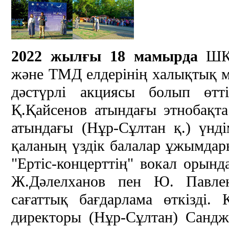
2022 жылғы 18 мамырда
ШҚ
және ТМД елдерінің халықтық мә
дәстүрлі акциясы болып өтт
Қ.Қайсенов атындағы этнобақта
атындағы (Нұр-Сұлтан қ.) үнді
қаланың үздік балалар ұжымдары
"Ертіс-концерттің" вокал орын
Ж.Дәлелханов пен Ю. Павле
сағаттық бағдарлама өткізді.
директоры (Нұр-Сұлтан) Сан