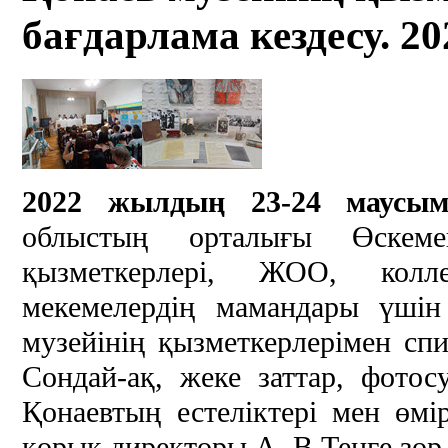
бағдарлама кездесу. 20
2022 жылдың 23-24 маусы
облыстың орталығы Өскеме
қызметкерлері, ЖОО, кол
мекемелердің мамандары үші
музейінің қызметкерлерімен спи
Сондай-ақ, жеке заттар, фотос
Қонаевтың естеліктері мен өмі
қорық директоры А. В.Тенге зор 