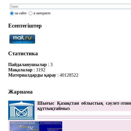
на сайте
в интернете
Есептегіштер
Статистика
Пайдаланушылар
: 3
Мақалалар
: 3192
Материалдарды қарау
: 40128522
Жарнама
Шығыс Қазақстан облыстық сәулет-этно
құттықтаймыз