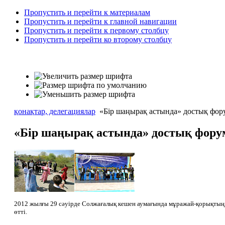
Пропустить и перейти к материалам
Пропустить и перейти к главной навигации
Пропустить и перейти к первому столбцу
Пропустить и перейти ко второму столбцу
қонақтар, делегациялар
«Бір шаңырақ астында» достық фор
«Бір шаңырақ астында» достық фору
2012 жылғы 29 сәуірде Солжағалық кешен аумағында мұражай-қорықтың,
өтті.