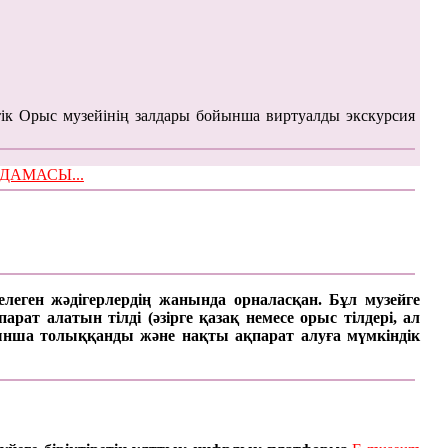
ік Орыс музейінің залдары бойынша виртуалды экскурсия
ЫМДАМАСЫ...
келеген жәдігерлердің жанында орналасқан. Бұл музейге
ат алатын тілді (әзірге қазақ немесе орыс тілдері, ал
арынша толыққанды және нақты ақпарат алуға мүмкіндік