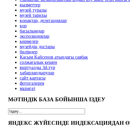
қызметтер
музей туралы
музей тарихы
қонақтар, делегациялар
қор
басылымдар
экспозициялар
көрмелер
музейдің достары
бөлімдер
Қасым Қайсенов атындағы саябақ
солжағалық кешен
виртуалды 3d-тур
xабарландырулар
сайт картасы
фотогалерея
мұрағат
МӘТІНДІК БАЗА БОЙЫНША ІЗДЕУ
ЯНДЕКС ЖҮЙЕСІНДЕ ИНДЕКСАЦИЯДАН Ө