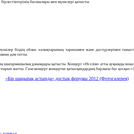
 бірлестіктерінің басшылары мен мүшелері қатысты.
лушілер біздің облыс халықтарының тарихымен және дәстүрлерімен танысты
амнан дәм татты.
ының шығармашылық ұжымдары қатысты. Концерт «Өз елім» атты ауқымды вок
стырып жатты. Гала-концерт концертке қатысқандардың барлығы бас қосқан «
«Бір шаңырақ астында» достық форумы 2012 (Фотогалерея)
іс-қимыл