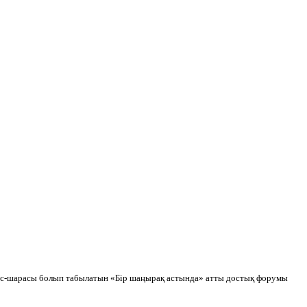
 іс-шарасы болып табылатын «Бір шаңырақ астында» атты достық форумы