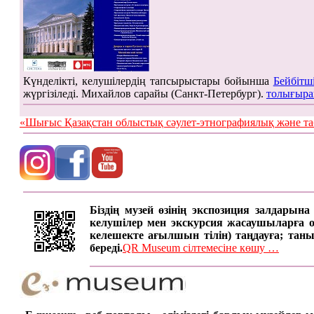
Күнделікті, келушілердің тапсырыстары бойынша
Бейбітш
жүргізіледі. Михайлов сарайы (Санкт-Петербург).
толығыра
«Шығыс Қазақстан облыстық сәулет-этнографиялық жән
Біздің музей өзінің экспозиция залдарын
келушілер мен экскурсия жасаушыларға онд
келешекте ағылшын тілін) таңдауға; таны
береді.
QR Museum сілтемесіне көшу …