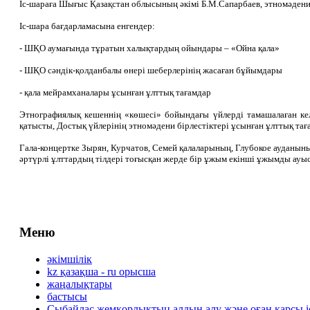
Іс-шараға Шығыс Қазақстан облысының әкімі Б.М.Сапарбаев, этномәдени
Іс-шара бағдарламасына енгендер:
- ШҚО аумағында тұратын халықтардың ойындары – «Ойна қала»
- ШҚО сәндік-қолданбалы өнері шеберлерінің жасаған бұйымдары
- қала мейрамханалары ұсынған ұлттық тағамдар
Этнографиялық кешеннің «көшесі» бойындағы үйлерді тамашалаған ке
қатысты, Достық үйлерінің этномәдени бірлестіктері ұсынған ұлттық тағ
Гала-концертке Зырян, Курчатов, Семей қалаларының, Глубокое аудан
әртүрлі ұлттардың тілдері тоғысқан жерде бір ұжым екінші ұжымды ауы
Меню
әкімшілік
kz қазақша - ru орысша
жаңалықтары
бастысы
Сыбайлас жемқорлықтың алдын алу және оған қарсы 