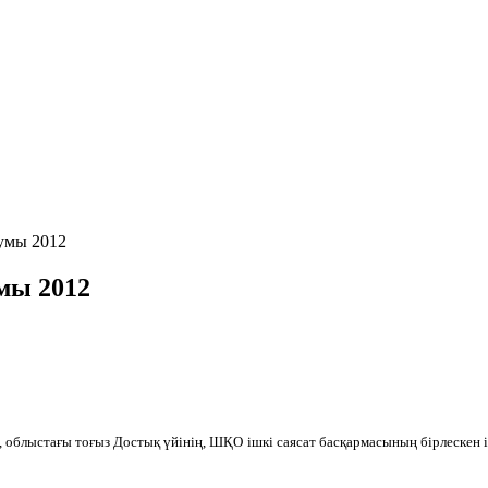
умы 2012
мы 2012
 облыстағы тоғыз Достық үйінің, ШҚО ішкі саясат басқармасының бірлескен