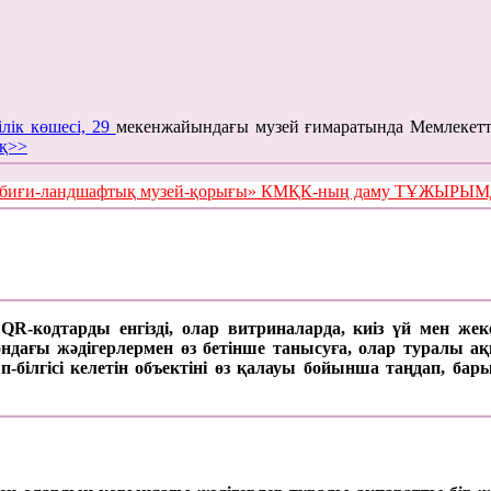
ілік көшесі, 29
мекенжайындағы музей ғимаратында Мемлекетт
қ>>
е табиғи-ландшафтық музей-қорығы» КМҚК-ның даму ТҰЖЫР
а QR-кодтарды енгізді, олар витриналарда, киіз үй мен же
ағы жәдігерлермен өз бетінше танысуға, олар туралы ақпар
п-білгісі келетін объектіні өз қалауы бойынша таңдап, б