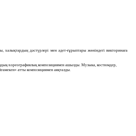
, халықтардың дәстүрлері мен әдет-ғұрыптары жөніндегі викторинаға
алдық-хореографиялық композициямен ашылды. Музыка, костюмдер,
Атамекен» атты композициямен аяқталды.