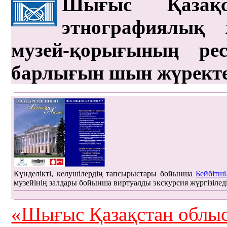
Шығыс Қазақс
этнографиялық 
музей-қорығының рес
барлығын шын жүрект
Күнделікті, келушілердің тапсырыстары бойынша
Бейбітші
музейінің залдары бойынша виртуалды экскурсия жүргізілед
«Шығыс Қазақстан облыс