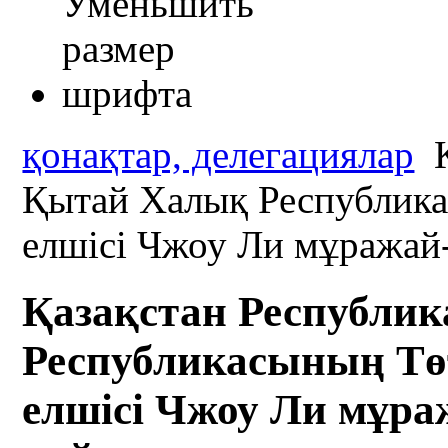
қонақтар, делегациялар
Қ
Қытай Халық Республика
елшісі Чжоу Ли мұражай
Қазақстан Республи
Республикасының Төт
елшісі Чжоу Ли мұр