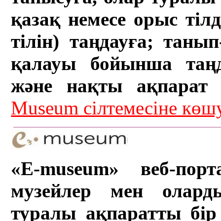
қазақ немесе орыс тіл
тілін) таңдауға; танып-
қалауы бойынша таң
және нақты ақпарат а
Museum сілтемесіне кө
«E-museum» веб-порт
музейлер мен олард
туралы ақпаратты бір 