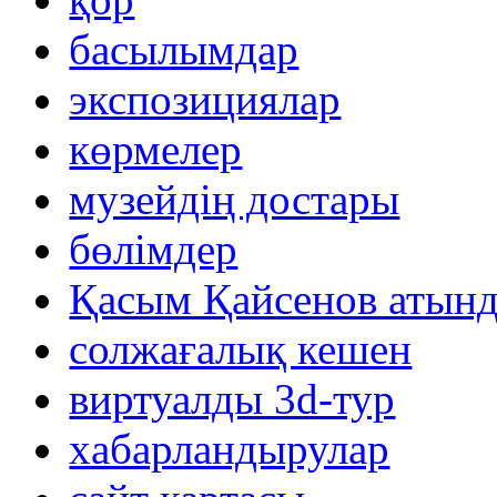
басылымдар
экспозициялар
көрмелер
музейдің достары
бөлімдер
Қасым Қайсенов атынд
солжағалық кешен
виртуалды 3d-тур
xабарландырулар