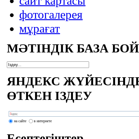
сайт картасы
фотогалерея
мұрағат
МӘТІНДІК БАЗА БО
ЯНДЕКС ЖҮЙЕСІНД
ӨТКЕН ІЗДЕУ
на сайте
в интернете
Есептегіштер