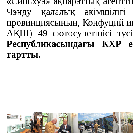
«Синьхуа» ақпараттық агентті
Чэнду қалалық әкімшілігі
провинциясының, Конфуций и
АҚШ) 49 фотосуретшісі тү
Республикасындағы КХР е
тартты.