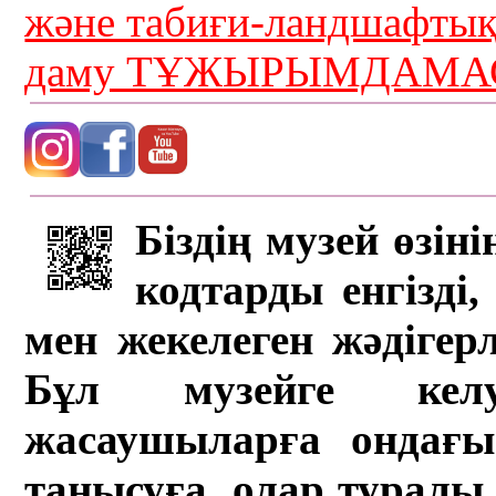
және табиғи-ландшафты
даму ТҰЖЫРЫМДАМАС
Біздің музей өзін
кодтарды енгізді,
мен жекелеген жәдігер
Бұл музейге кел
жасаушыларға ондағы 
танысуға, олар туралы 