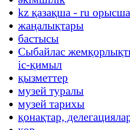
kz қазақша - ru орысш
жаңалықтары
бастысы
Сыбайлас жемқорлықты
іс-қимыл
қызметтер
музей туралы
музей тарихы
қонақтар, делегацияла
қор