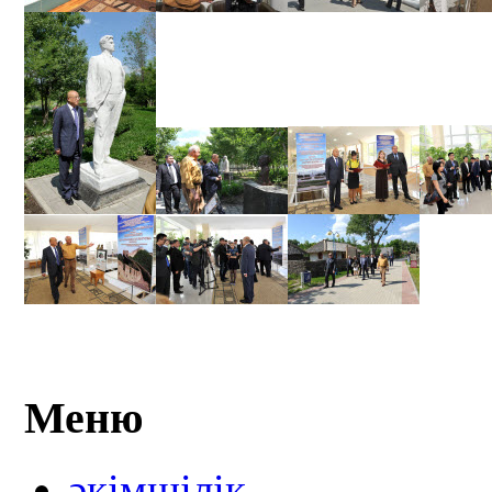
Меню
әкімшілік