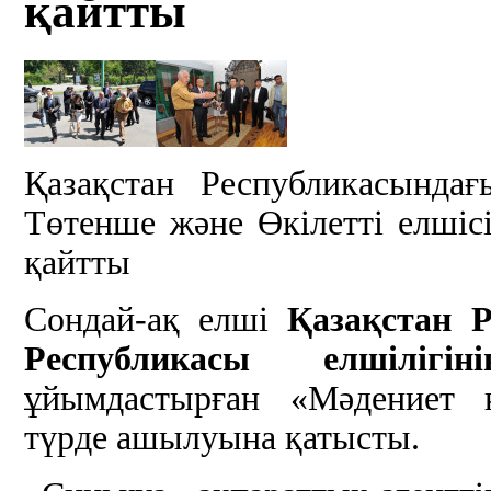
қайтты
Қазақстан Республикасында
Төтенше және Өкілетті елші
қайтты
Сондай-ақ елші
Қазақстан 
Республикасы елшілігін
ұйымдастырған «Мәдениет қ
түрде ашылуына қатысты.