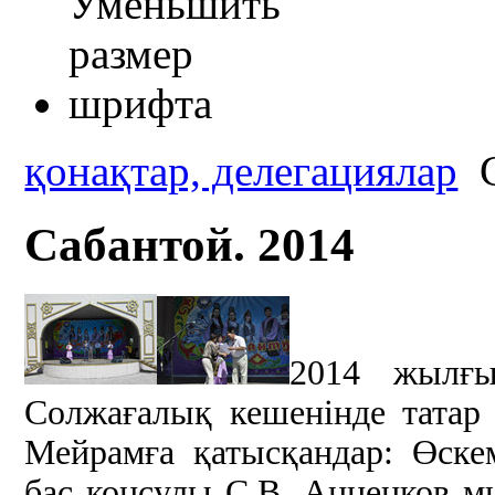
қонақтар, делегациялар
С
Сабантой. 2014
2014 жылғы
Солжағалық кешенінде татар
Мейрамға қатысқандар: Өске
бас консулы С.В. Анненков м