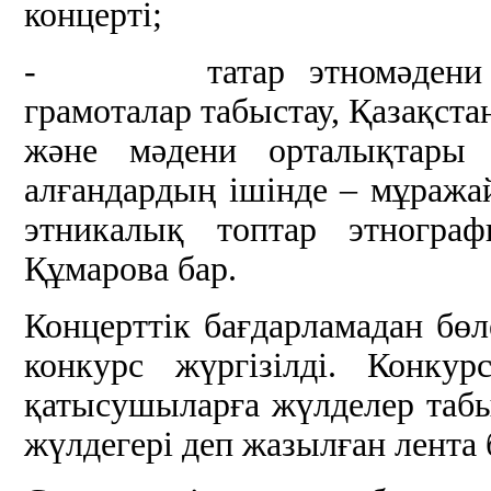
концерті;
- татар этномәдени бірл
грамоталар табыстау, Қазақста
және мәдени орталықтары 
алғандардың ішінде – мұража
этникалық топтар этнограф
Құмарова бар.
Концерттік бағдарламадан бөле
конкурс жүргізілді. Конк
қатысушыларға жүлделер табыс
жүлдегері деп жазылған лента 