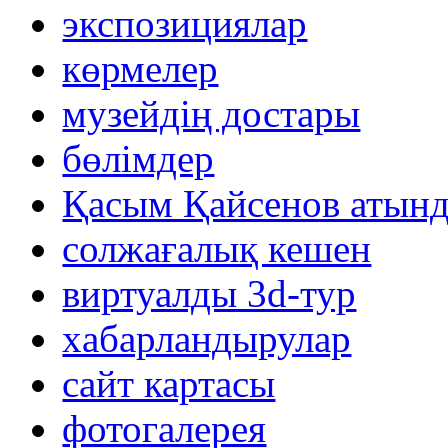
экспозициялар
көрмелер
музейдің достары
бөлімдер
Қасым Қайсенов атынд
солжағалық кешен
виртуалды 3d-тур
xабарландырулар
сайт картасы
фотогалерея