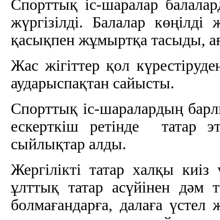
Спорттық іс-шаралар балалар
жүргізілді. Балалар көңілді 
қасықпен жұмыртқа тасыды, а
Жас жігіттер қол күрестіруде
аударыспақтан сайысты.
Спорттық іс-шаралардың барл
ескерткіш ретінде татар э
сыйлықтар алды.
Жергілікті татар халқы киіз
ұлттық татар асүйінен дәм 
болмағандарға, далаға үстел 