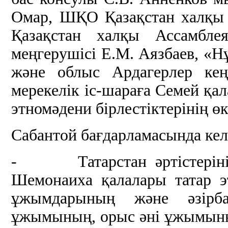
Омар, ШҚО Қазақстан халқы
Қазақстан халқы Ассамбл
меңгерушісі Е.М. Аязбаев, «Н
және облыс Ардагерлер кең
мерекелік іс-шараға Семей қ
этномәдени бірлестіктерінің өк
Сабантой бағдарламасында кел
- Татарстан әртістерінің,
Шемонаиха қалалары татар эт
ұжымдарының және әзірба
ұжымының, орыс әні ұжымын