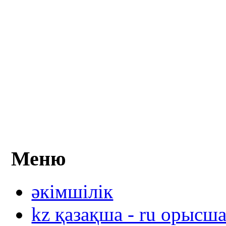
Меню
әкімшілік
kz қазақша - ru орысш