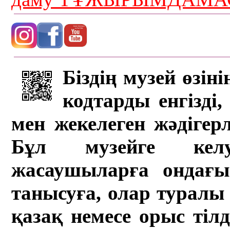
Біздің музей өзін
кодтарды енгізді,
мен жекелеген жәдігер
Бұл музейге кел
жасаушыларға ондағы 
танысуға, олар туралы 
қазақ немесе орыс тіл