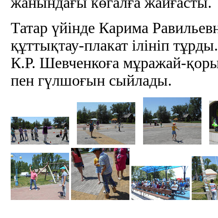
жанындағы көгалға жайғасты.
Татар үйінде Карима Равильев
құттықтау-плакат ілініп тұрды
К.Р. Шевченкоға мұражай-қоры
пен гүлшоғын сыйлады.