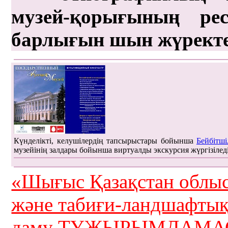
музей-қорығының рес
барлығын шын жүрект
Күнделікті, келушілердің тапсырыстары бойынша
Бейбітші
музейінің залдары бойынша виртуалды экскурсия жүргізілед
«Шығыс Қазақстан облыс
және табиғи-ландшафты
даму ТҰЖЫРЫМДАМАС