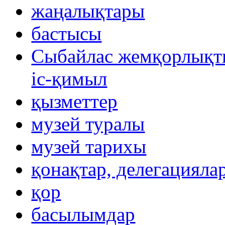
жаңалықтары
бастысы
Сыбайлас жемқорлықты
іс-қимыл
қызметтер
музей туралы
музей тарихы
қонақтар, делегацияла
қор
басылымдар