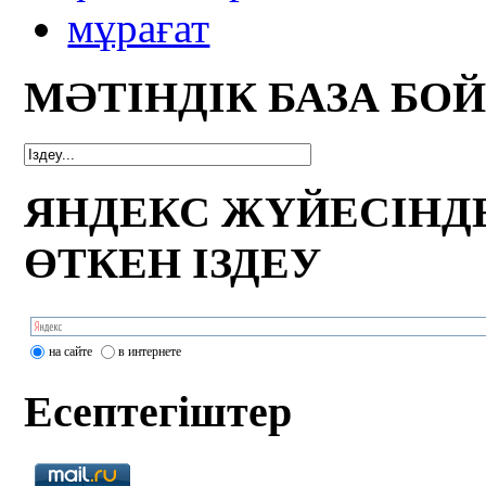
мұрағат
МӘТІНДІК БАЗА БО
ЯНДЕКС ЖҮЙЕСІНД
ӨТКЕН ІЗДЕУ
на сайте
в интернете
Есептегіштер