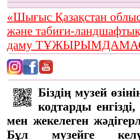
«Шығыс Қазақстан облыс
және табиғи-ландшафты
даму ТҰЖЫРЫМДАМАС
Біздің музей өзін
кодтарды енгізді,
мен жекелеген жәдігер
Бұл музейге кел