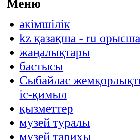
Меню
әкімшілік
kz қазақша - ru орысш
жаңалықтары
бастысы
Сыбайлас жемқорлықты
іс-қимыл
қызметтер
музей туралы
музей тарихы