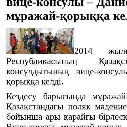
вице-консулы – Дан
мұражай-қорыққа кел
2014 жыл
Республикасының Қазақ
консулдығының вице-консул
қорыққа келді.
Кездесу барысында мұражай
Қазақстандағы поляк мәдение
бойынша ары қарайғы бірлеск
Вице-консул мұражай-қорық