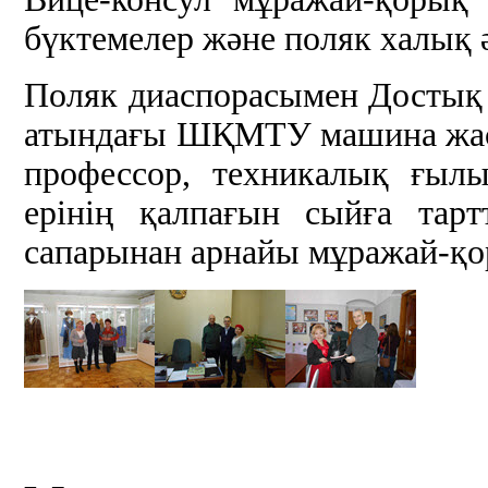
бүктемелер және поляк халық 
Поляк диаспорасымен Достық Ү
атындағы ШҚМТУ машина жасау
профессор, техникалық ғыл
ерінің қалпағын сыйға тар
сапарынан арнайы мұражай-қор