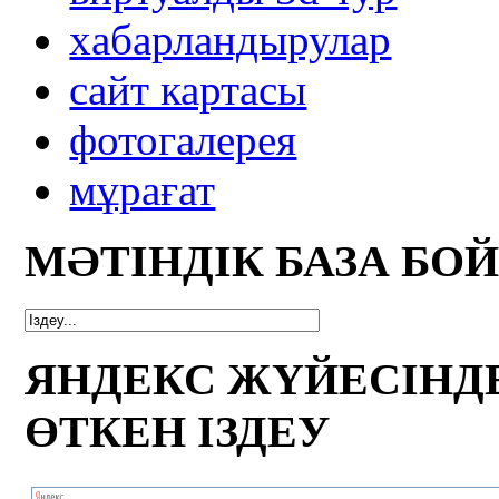
xабарландырулар
сайт картасы
фотогалерея
мұрағат
МӘТІНДІК БАЗА БО
ЯНДЕКС ЖҮЙЕСІНД
ӨТКЕН ІЗДЕУ