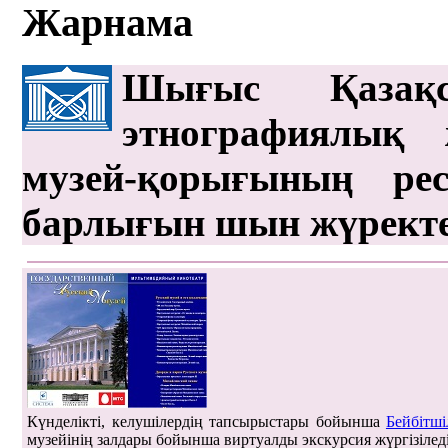
Жарнама
Шығыс Қазақс
этнографиялық 
музей-қорығының рес
барлығын шын жүрект
Күнделікті, келушілердің тапсырыстары бойынша
Бейбітші
музейінің залдары бойынша виртуалды экскурсия жүргізілед