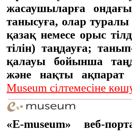
жасаушыларға ондағы 
танысуға, олар туралы 
қазақ немесе орыс тіл
тілін) таңдауға; танып-
қалауы бойынша таң
және нақты ақпарат а
Museum сілтемесіне кө
«E-museum» веб-порт