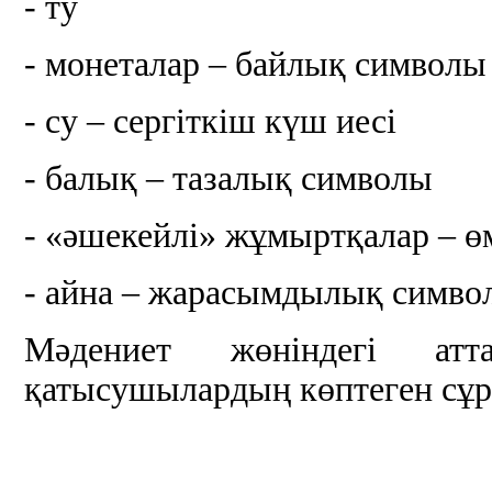
- ту
- монеталар – байлық символы
- су – сергіткіш күш иесі
- балық – тазалық символы
- «әшекейлі» жұмыртқалар – ө
- айна – жарасымдылық симво
Мәдениет жөніндегі ат
қатысушылардың көптеген сұра