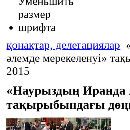
қонақтар, делегациялар
«
әлемде мерекеленуі» тақ
2015
«Наурыздың Иранда ж
тақырыбындағы дөңге