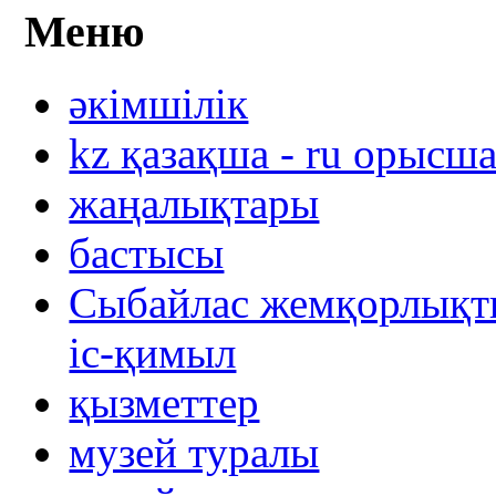
Меню
әкімшілік
kz қазақша - ru орысш
жаңалықтары
бастысы
Сыбайлас жемқорлықты
іс-қимыл
қызметтер
музей туралы