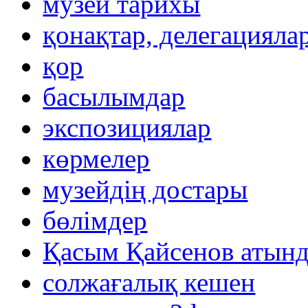
музей тарихы
қонақтар, делегацияла
қор
басылымдар
экспозициялар
көрмелер
музейдің достары
бөлімдер
Қасым Қайсенов атынд
солжағалық кешен