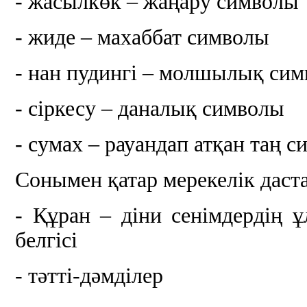
- жасылкөк – жаңару символы
- жиде – махаббат символы
- нан пудингі – молшылық си
- сіркесу – даналық символы
- сумах – рауандап атқан таң 
Сонымен қатар мерекелік даст
- Құран – діни сенімдердің 
белгісі
- тәтті-дәмділер