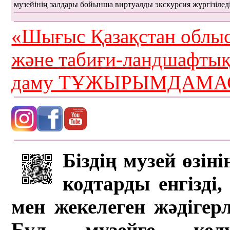
музейінің залдары бойынша виртуалды экскурсия жүргізілед
«Шығыс Қазақстан облыс
және табиғи-ландшафты
даму ТҰЖЫРЫМДАМАС
Біздің музей өзін
кодтарды енгізді,
мен жекелеген жәдігер
Бұл музейге кел