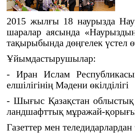
2015 жылғы 18 наурызда Наур
шаралар аясында «Наурыздың
тақырыбында дөңгелек үстел
ө
Ұйымдастырушылар:
- Иран Ислам Республикасы
елшілігінің Мәдени өкілділігі
- Шығыс Қазақстан облыстық 
ландшафттық мұражай-қорығы
Газеттер мен теледидарлардан