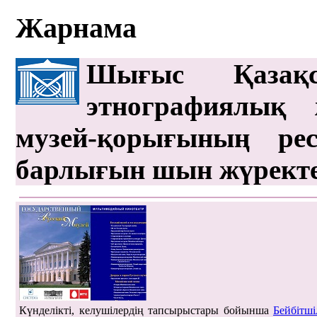
Жарнама
Шығыс Қазақс
этнографиялық 
музей-қорығының рес
барлығын шын жүрект
Күнделікті, келушілердің тапсырыстары бойынша
Бейбітші