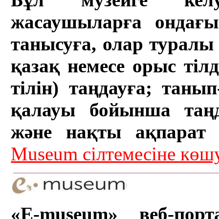
жасаушыларға ондағы 
танысуға, олар туралы 
қазақ немесе орыс тіл
тілін) таңдауға; танып-
қалауы бойынша таң
және нақты ақпарат а
Museum сілтемесіне кө
«E-museum» веб-порт