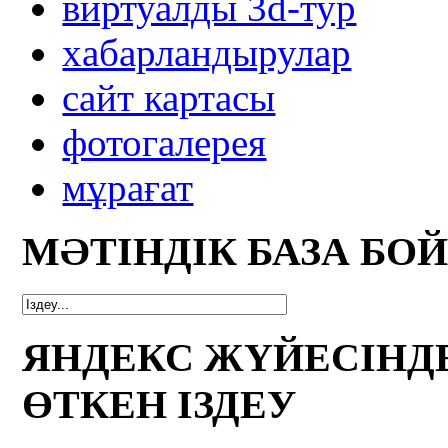
виртуалды 3d-тур
xабарландырулар
сайт картасы
фотогалерея
мұрағат
МӘТІНДІК БАЗА БО
ЯНДЕКС ЖҮЙЕСІНД
ӨТКЕН ІЗДЕУ