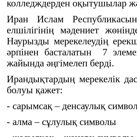
колледждерден оқытушылар ж
Иран Ислам Республикасын
елшілігінің мәдениет жөнін
Наурызды мерекелеудің ерекш
әрпінен басталатын 7 элеме
жайында әңгімелеп берді.
Ирандықтардың мерекелік дас
болуы қажет:
- сарымсақ – денсаулық симво
- алма – сұлулық символы