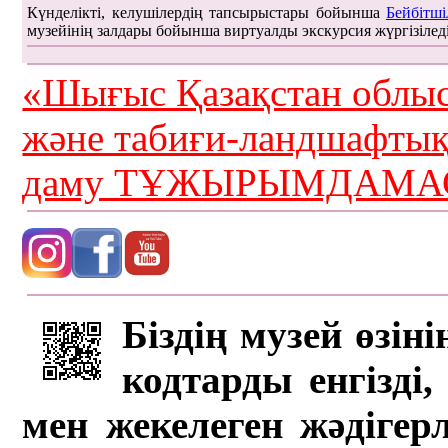
Күнделікті, келушілердің тапсырыстары бойынша
Бейбітші
музейінің залдары бойынша виртуалды экскурсия жүргізілед
«Шығыс Қазақстан облыс
және табиғи-ландшафты
даму ТҰЖЫРЫМДАМАС
Біздің музей өзін
кодтарды енгізді,
мен жекелеген жәдігер