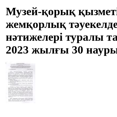
Музей-қорық қызметі
жемқорлық тәуекелде
нәтижелері туралы 
2023 жылғы 30 наур