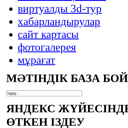
виртуалды 3d-тур
xабарландырулар
сайт картасы
фотогалерея
мұрағат
МӘТІНДІК БАЗА БО
ЯНДЕКС ЖҮЙЕСІНД
ӨТКЕН ІЗДЕУ