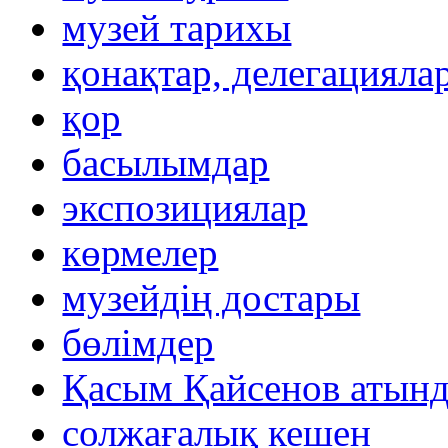
музей тарихы
қонақтар, делегацияла
қор
басылымдар
экспозициялар
көрмелер
музейдің достары
бөлімдер
Қасым Қайсенов атынд
солжағалық кешен