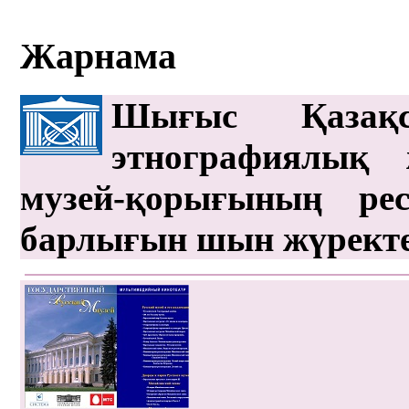
Жарнама
Шығыс Қазақс
этнографиялық 
музей-қорығының рес
барлығын шын жүрект