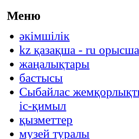
Меню
әкімшілік
kz қазақша - ru орысш
жаңалықтары
бастысы
Сыбайлас жемқорлықты
іс-қимыл
қызметтер
музей туралы