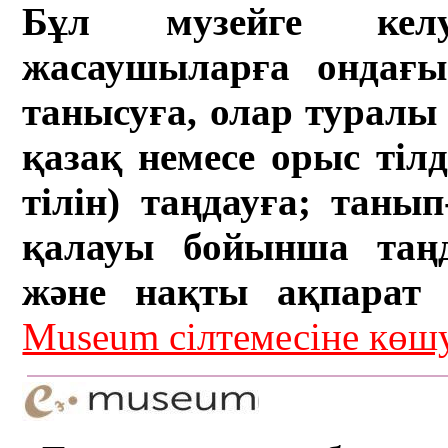
Бұл музейге кел
жасаушыларға ондағы 
танысуға, олар туралы 
қазақ немесе орыс тіл
тілін) таңдауға; танып-
қалауы бойынша таң
және нақты ақпарат а
Museum сілтемесіне кө