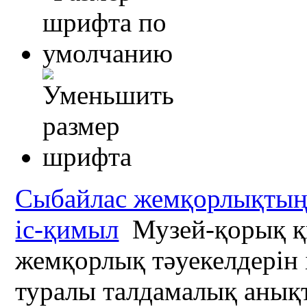
Сыбайлас жемқорлықтың 
іс-қимыл
Музей-қорық қы
жемқорлық тәуекелдерін 
туралы талдамалық анық