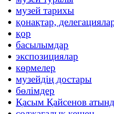
музей тарихы
қонақтар, делегацияла
қор
басылымдар
экспозициялар
көрмелер
музейдің достары
бөлімдер
Қасым Қайсенов атынд
солжағалық кешен