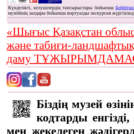
Күнделікті, келушілердің тапсырыстары бойынша
Бейбітші
музейінің залдары бойынша виртуалды экскурсия жүргізілед
«Шығыс Қазақстан облыс
және табиғи-ландшафты
даму ТҰЖЫРЫМДАМАС
Біздің музей өзін
кодтарды енгізді,
мен жекелеген жәдігер