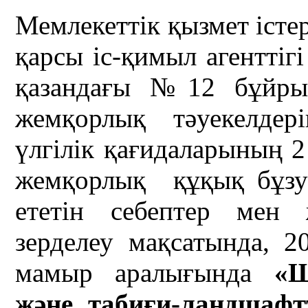
Мемлекеттік қызмет істе
қарсы іс-қимыл агентті
қазандағы №12 бұйрығ
жемқорлық тәуекелдер
үлгілік қағидаларының 2
жемқорлық құқық бұзу
ететін себептер мен 
зерделеу мақсатында, 
мамыр аралығында
«Ш
және табиғи-ландшаф