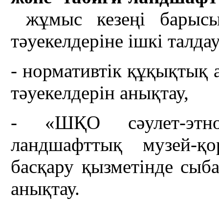
жұмыс кезеңі барыс
тәуекелдеріне ішкі талдау
- нормативтік құқықтық 
тәуекелдерін анықтау,
- «ШҚО сәулет-этно
ландшафттық музей
басқару қызметінде сыб
анықтау.