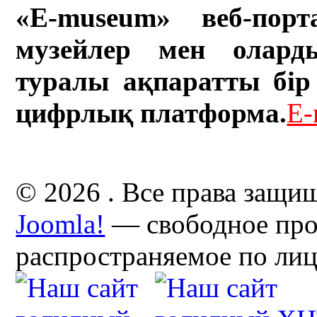
«E-museum» веб-порт
музейлер мен олард
туралы ақпаратты бір 
цифрлық платформа.
E-
© 2026 . Все права защи
Joomla!
— свободное про
распространяемое по ли