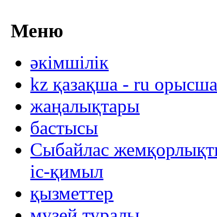
Меню
әкімшілік
kz қазақша - ru орысш
жаңалықтары
бастысы
Сыбайлас жемқорлықты
іс-қимыл
қызметтер
музей туралы