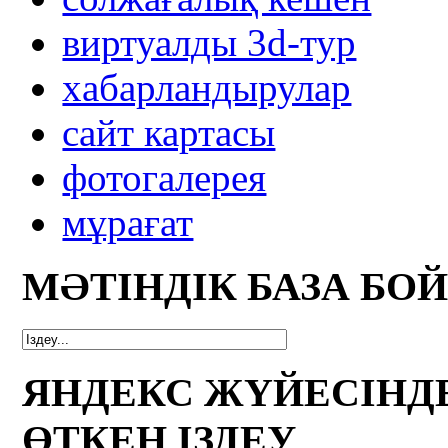
виртуалды 3d-тур
xабарландырулар
сайт картасы
фотогалерея
мұрағат
МӘТІНДІК БАЗА БО
ЯНДЕКС ЖҮЙЕСІНД
ӨТКЕН ІЗДЕУ