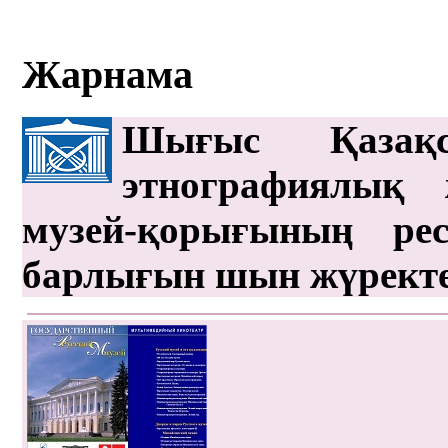
Жарнама
Шығыс Қазақс
этнографиялық 
музей-қорығының рес
барлығын шын жүрект