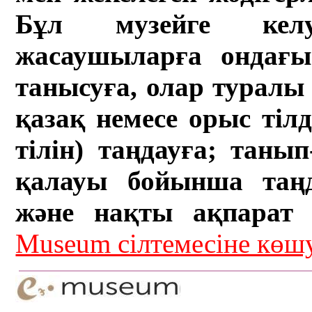
Бұл музейге кел
жасаушыларға ондағы 
танысуға, олар туралы 
қазақ немесе орыс тіл
тілін) таңдауға; танып-
қалауы бойынша таң
және нақты ақпарат а
Museum сілтемесіне кө