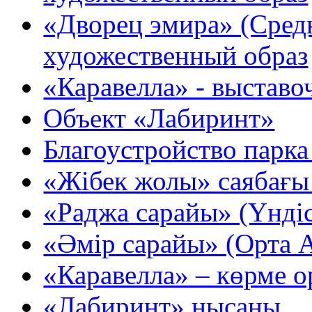
«Дворец эмира» (Сред
художественный образ
«Каравелла» - выставо
Объект «Лабиринт»
Благоустройство парк
«Жібек жолы» саябағ
«Раджа сарайы» (Үндіс
«Әмір сарайы» (Орта А
«Каравелла» – көрме 
«Лабиринт» нысаны