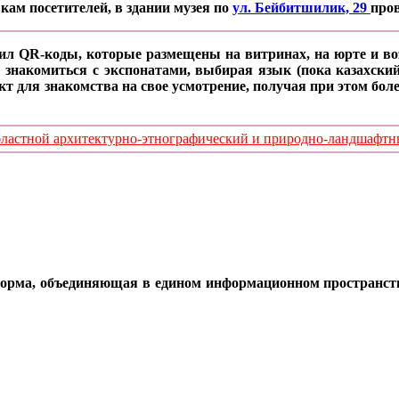
кам посетителей, в здании музея по
ул. Бейбитшилик, 29
про
ил QR-коды, которые размещены на витринах, на юрте и воз
 знакомиться с экспонатами, выбирая язык (пока казахский
кт для знакомства на свое усмотрение, получая при этом б
стной архитектурно-этнографический и природно-ландшафтный
орма, объединяющая в едином информационном пространстве 