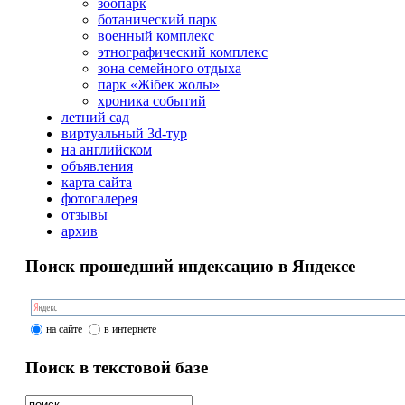
зоопарк
ботанический парк
военный комплекс
этнографический комплекс
зона семейного отдыха
парк «Жібек жолы»
хроника событий
летний сад
виртуальный 3d-тур
на английском
объявления
карта сайта
фотогалерея
отзывы
архив
Поиск прошедший индексацию в Яндексе
на сайте
в интернете
Поиск в текстовой базе