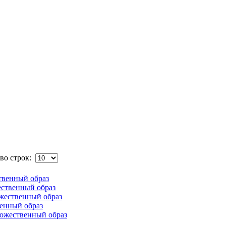
во строк:
твенный образ
ественный образ
жественный образ
енный образ
дожественный образ