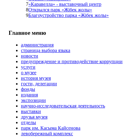
7
«Каравелла» - выставочный центр
8
Открылся парк «Жібек жолы»
9
Благоустройство парка «Жібек жолы»
Главное меню
администрация
страница выбора языка
новости
предупреждение и противодействие коррупции
услуги
о музее
история музея
гости, делегации
фонды
издания
экспозиции
научно-исследовательская деятельность
выставки
друзья музея
отделы
парк им. Касыма Кайсенова
левобережный комплекс