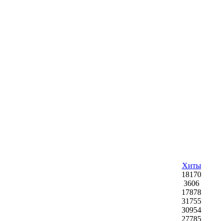
Хиты
18170
3606
17878
31755
30954
27785