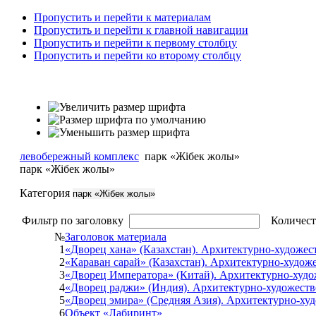
Пропустить и перейти к материалам
Пропустить и перейти к главной навигации
Пропустить и перейти к первому столбцу
Пропустить и перейти ко второму столбцу
левобережный комплекс
парк «Жібек жолы»
парк «Жібек жолы»
Категория
парк «Жібек жолы»
Фильтр по заголовку
Количест
№
Заголовок материала
1
«Дворец хана» (Казахстан). Архитектурно-художес
2
«Караван сарай» (Казахстан). Архитектурно-худож
3
«Дворец Императора» (Китай). Архитектурно-худо
4
«Дворец раджи» (Индия). Архитектурно-художеств
5
«Дворец эмира» (Средняя Азия). Архитектурно-ху
6
Объект «Лабиринт»