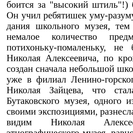
боится за "высокий штиль"!)
Он учил ребятишек уму-разуму
дания школьного музея, тем
нема­лое количество предм
потихоньку-помаленьку, не
Николая Алексеевича, по кро
создан сначала неболь­шой шко
уже в филиал Ленино-горског
Николая Зайцева, что ста­
Бутаковского музея, одного 
своими экспозициями, разнесла
видим Николая Алексее
этнографического музея, равно