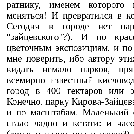
ратнику, именем которого 
меняться! И превратился в ко
Сегодня в городе нет пар
"зайцевского"?). И по кра
цветочным экспозициям, и по
мне поверить, ибо автору эти
видать немало парков, пря
всемирно известный кислово
город в 400 гек­таров или 
Конечно, парку Киро­ва-Зайцев
и по масштабам. Ма­ленький 
стало ладно и кстати: и час
(типа: и зачем она в парке?)