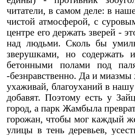
читатели, в самом де­ле: в наш
чистой атмосфе­рой, с суров
центре его держать зверей - э
над людьми. Сколь бы умил
зверушками, но содер­жать 
бетонными полами под пал
-безнравственно. Да и миазмы 
ухаживай, благоуханий в нашу
добавят. Поэтому есть у Зай
город, а парк Жамбыла превра
горожан, чтобы мог каждый ж
улицы в тень деревьев, усест