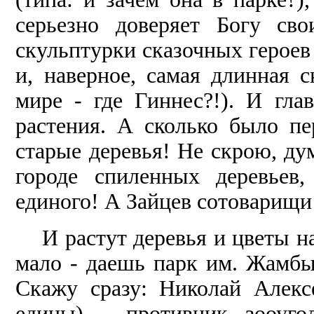
серьезно доверяет Богу св
скульптурки сказочных героев 
и, наверное, самая длинная с
мире - где Гиннес?!). И гла
растения. А сколько было пе
старые деревья! Не скрою, дум
городе спиленных деревьев
единого! А Зайцев сотоварищи 
И растут деревья и цветы н
мало - даешь парк им. Жамбы
Скажу сразу: Николай Алек
едины) - про­тивник зооуго