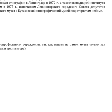
ам этнографии в Ленинграде в 1972 г., а также экспедицией института
 в 1975 г., исполкомом Лениногорского городского Совета депутатов
кого музея в Бутаковский этнографический музей под открытым небом».
гопрофильного учреждения, так как вышел из рамок музея только как
а, и архитектура).