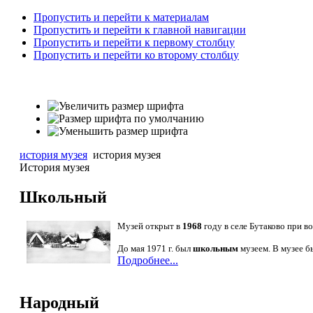
Пропустить и перейти к материалам
Пропустить и перейти к главной навигации
Пропустить и перейти к первому столбцу
Пропустить и перейти ко второму столбцу
история музея
история музея
История музея
Школьный
Музей открыт в
1968
году в селе Бутаково при в
До мая 1971 г. был
школьным
музеем. В музее 
Подробнее...
Народный