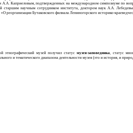
и А.А. Каприеловым, подтвержденных на международном симпозиуме по вопрос
й старшим научным сотрудником института, доктором наук А.А. Лебедевым
«О реорганизации Бутаковского филиала Лениногорского историко-краеведчес
ой этнографический музей получил статус
музея-заповедника
, статус мно
ного и тематического диапазона деятельности музея (это и история, и природ