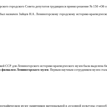
рского городского Совета депутатов трудящихся принял решение № 150 «Об о
был назначен Зайцев Н.А. Лениногорскому городскому историко-краеведческо
кой ССР для Лениногорского историко-краеведческого музея была выделена б
я
филиалом
Лениногорского музея
. Первым научным сотрудником музея стал
нографическом музее памятников материальной и духовной культуры староо