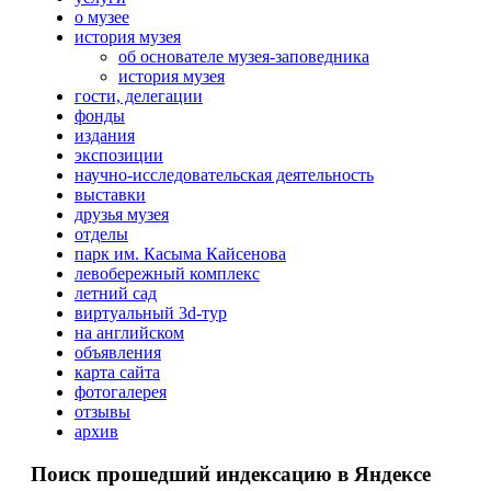
о музее
история музея
об основателе музея-заповедника
история музея
гости, делегации
фонды
издания
экспозиции
научно-исследовательская деятельность
выставки
друзья музея
отделы
парк им. Касыма Кайсенова
левобережный комплекс
летний сад
виртуальный 3d-тур
на английском
объявления
карта сайта
фотогалерея
отзывы
архив
Поиск прошедший индексацию в Яндексе