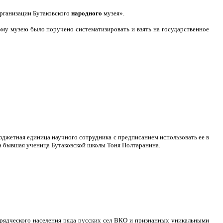
рганизации Бутаковского
народного
музея».
му музею было поручено систематизировать и взять на государственное
юджетная единица научного сотрудника с предписанием использовать ее в
а бывшая ученица Бутаковской школы Тоня Полтаранина.
брядческого населения ряда русских сел ВКО и признанных уникальными