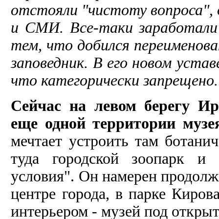
отстояли "чистоту вопроса",
и СМИ. Все-таки заработали
тем, что добился переименова
заповед­ник. В его новом уста
что категорически запреще­но.
Сейчас на левом берегу Ир
еще одной территории музе
мечтает устроить там бота­ни
туда городской зоопарк и с
условия". Он намерен продол­ж
цент­ре города, в парке Киров
интерьером - музей под от­кры