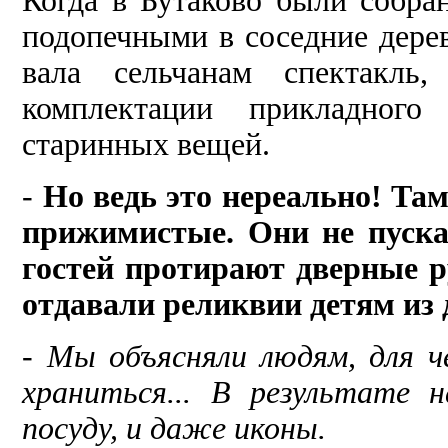
Когда в Бутаково были со­бра
подопечными в соседние дерев
вала сельчанам спектакль
комплектации прикладного
старинных вещей.
-
Но ведь это нереально! Та
прижимис­тые. Они не пуск
гостей протира­ют дверные р
отдавали реликвии детям из др
-
Мы объясняли людям, для ч
храниться... В результате 
посуду, и даже иконы.