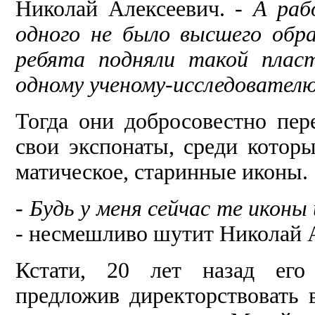
Николай Алексеевич. -
А раб
одного не было высшего обра
ребята подняли такой пласт
одному учено­му-исследовател
Тогда они добросовестно пере
свои экспонаты, сре­ди котор
матическое, старинные иконы.
-
Будь у меня сейчас те иконы 
-
несмешливо шу­тит Николай 
Кстати, 20 лет назад его 
предложив директорствовать 