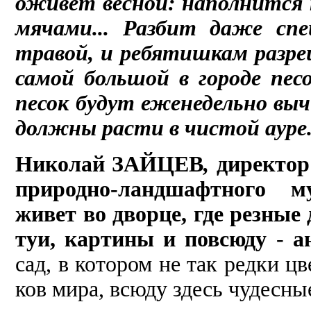
оживет весной: наполнится 
мячами... Разбит даже спе
травой, и ребятишкам разр
самой большой в городе пес
песок будут еженедельно вы
должны расти в чистой ауре
Николай ЗАЙЦЕВ
,
директор
природно-ландшафтного муз
живет во дворце, где резные 
туи, картины и повсюду
-
а
сад, в котором не так редки ц
ков мира, всюду здесь чудесные