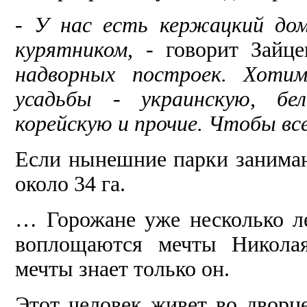
-
У нас есть кержацкий дом 
курятником, -
говорит Зайц
надвор­ных построек. Хоти
усадьбы - украинскую, бел
корейскую и прочие. Чтобы вс
Если нынешние парки занимают
око­ло 34 га.
… Горожане уже несколько лет
вопло­щаются мечты Ни­кола
мечты знает только он.
Этот человек жи­вет во дворц