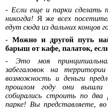
-
Если еще и парки сделать 
никогда!
Я же
всех посети­т
едут сюда из дальних концов г
-
Можно и другой путь на
барыш от кафе, пала­ток, есл
-
Это моя принципиальна
забегаловок на территори
возможность и деньги предл
прошлом году они вышли н
собирались строить по два
пар­ке! Вы представляете, в