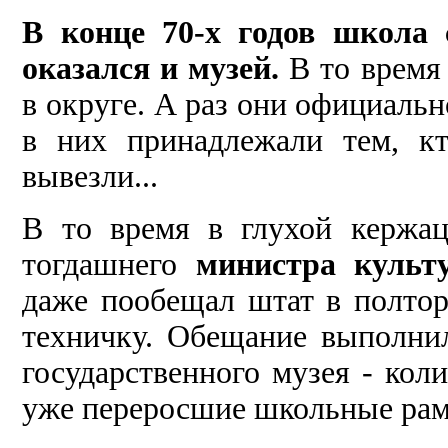
В конце
70-х годов школа 
оказался и музей.
В то время
в округе. А раз они офици­альн
в них принадлежали тем, к
вывезли...
В то время в глухой кержац
тогдашнего
министра куль
даже пообещал штат в полтор
техничку. Обещание выпол­нил
госу­дарственного музея - кол
уже переросшие школьные рамк